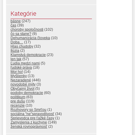
Kategórie
básne
(247)
čas
(39)
choroby spoločnosti
(102)
čo sa stane?
(9)
Dehumanizácia človeka
(10)
Doba…
(17)
Hlas chudoby
(32)
Ilúzia
(2)
Klamstvá demokracie
(23)
len tak
(57)
Ľudia medzi nami
(5)
ľudské práva
(18)
Mor ho!
(14)
Myšlienky
(13)
Nezaradené
(446)
novodobé mýty
(3)
Obyčajný život
(5)
podoby demokracie
(60)
politikum
(63)
pre dušu
(119)
recenzie
(10)
Rozhovory so Smrťou
(1)
sociálna "ne"spravodlivosť
(34)
Sprievodca pre ťažké časy
(1)
Zamyslenia z kuchyne
(149)
ženská rovnoprávnosť
(2)