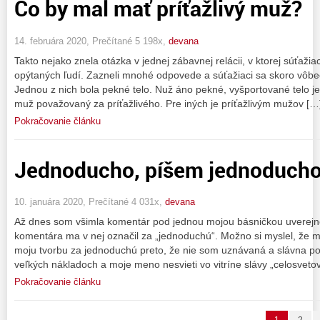
Čo by mal mať príťažlivý muž?
14. februára 2020, Prečítané 5 198x,
devana
Takto nejako znela otázka v jednej zábavnej relácii, v ktorej súťažiaci
opýtaných ľudí. Zazneli mnohé odpovede a súťažiaci sa skoro vôbec
Jednou z nich bola pekné telo. Nuž áno pekné, vyšportované telo j
muž považovaný za príťažlivého. Pre iných je príťažlivým mužov […
Pokračovanie článku
Jednoducho, píšem jednoducho.
10. januára 2020, Prečítané 4 031x,
devana
Až dnes som všimla komentár pod jednou mojou básničkou uverejne
komentára ma v nej označil za „jednoduchú“. Možno si myslel, že m
moju tvorbu za jednoduchú preto, že nie som uznávaná a slávna poe
veľkých nákladoch a moje meno nesvieti vo vitríne slávy „celosvet
Pokračovanie článku