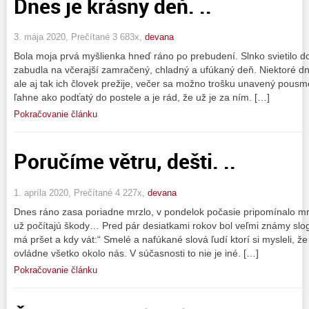
Dnes je krásny deň. ..
3. mája 2020, Prečítané 3 683x,
devana
Bola moja prvá myšlienka hneď ráno po prebudení. Slnko svietilo d
zabudla na včerajší zamračený, chladný a ufúkaný deň. Niektoré dni
ale aj tak ich človek prežije, večer sa možno trošku unavený pousm
ľahne ako podťatý do postele a je rád, že už je za ním. […]
Pokračovanie článku
Poručíme větru, dešti. ..
1. apríla 2020, Prečítané 4 227x,
devana
Dnes ráno zasa poriadne mrzlo, v pondelok počasie pripomínalo mraz
už počítajú škody… Pred pár desiatkami rokov bol veľmi známy slog
má pršet a kdy vát:“ Smelé a nafúkané slová ľudí ktorí si mysleli, ž
ovládne všetko okolo nás. V súčasnosti to nie je iné. […]
Pokračovanie článku