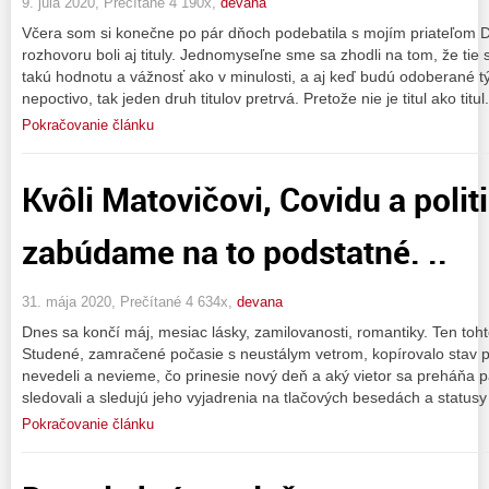
9. júla 2020, Prečítané 4 190x,
devana
Včera som si konečne po pár dňoch podebatila s mojím priateľom
rozhovoru boli aj tituly. Jednomyseľne sme sa zhodli na tom, že ti
takú hodnotu a vážnosť ako v minulosti, a aj keď budú odoberané t
nepoctivo, tak jeden druh titulov pretrvá. Pretože nie je titul ako titul
Pokračovanie článku
Kvôli Matovičovi, Covidu a polit
zabúdame na to podstatné. ..
31. mája 2020, Prečítané 4 634x,
devana
Dnes sa končí máj, mesiac lásky, zamilovanosti, romantiky. Ten toh
Studené, zamračené počasie s neustálym vetrom, kopírovalo stav po
nevedeli a nevieme, čo prinesie nový deň a aký vietor sa preháňa p
sledovali a sledujú jeho vyjadrenia na tlačových besedách a statusy
Pokračovanie článku