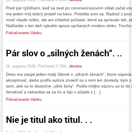
Pred pár týždňami, keď sa svet po coronavírusovom ošiali začal vr
ma jeden môj dobrý priateľ na kávu. Potešila som sa. Radosť z poz
nosiť všade rúško, ale ani chladné počasie, ktoré sa správalo tak, a
Našťastie v ten deň vykuklo spoza upršaných mrakov slnko. Trochu
Pokračovanie článku
Pár slov o „silných ženách“. ..
16. augusta 2020, Prečítané 3 790x,
devana
Dnes ma zaujal jeden malý článok o „silných ženách“, ktoré súperia
akceptovať, alebo podľa autora zmieriť sa s nimi len dovtedy, kým 
som, aké sú to skutočne „silné ženy“. Podľa môjho názoru sú to tie ž
ženskosť a nehanbia sa za ňu a žijú v súlade s […]
Pokračovanie článku
Nie je titul ako titul. . .