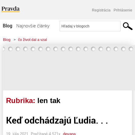
Registrácia
Prihlásenie
Blog
Najnovšie články
Najčítanejšie články
Blog
>
čo život dal a vzal
Najkomentovanejšie články
Zoznam blogov
Komerčné blogy
Rubrika:
len tak
Keď odchádzajú Ľudia. . .
19. júla 2021, Prečítané 4 571x,
devana