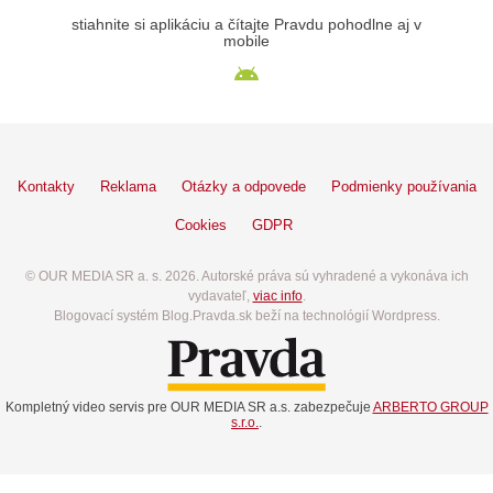
stiahnite si aplikáciu a čítajte Pravdu pohodlne aj v
mobile
Kontakty
Reklama
Otázky a odpovede
Podmienky používania
Cookies
GDPR
© OUR MEDIA SR a. s. 2026. Autorské práva sú vyhradené a vykonáva ich
vydavateľ,
viac info
.
Blogovací systém Blog.Pravda.sk beží na technológií Wordpress.
Kompletný video servis pre OUR MEDIA SR a.s. zabezpečuje
ARBERTO GROUP
s.r.o.
.