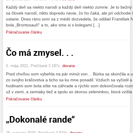
Každý deň sa niekto narodí a každý deň niekto zomrie. Je to bežn
sa človek narodí, nikto dopredu nevie, čo ho čaká, ale pri odchode 
ostane. Dnes ráno som sa z médií dozvedela, že odišiel František
bola „Brontosauři“ a to, ako sme si s kolegami […]
Pokračovanie článku
Čo má zmysel. . .
5. mája 2021, Prečítané 3 187x,
devana
Pred chvíľou som vybehla na pár minút von… Búrka sa skončila a už l
zo svojho kráľovstva a ticho sa ku mne posadil. Vzduch sa vyčistil a
hodinami som bola ešte na záhrade a rýchlo som dokončovala roz
už v zemi, a zemiaky tiež a spolu so skorou zeleninkou, ktorá vzišla
Pokračovanie článku
„Dokonalé rande“
26. augusta 2020, Prečítané 3 919x,
devana