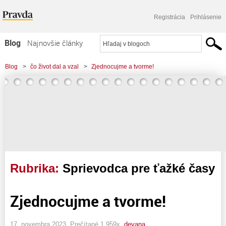
Registrácia
Prihlásenie
Blog
Najnovšie články
Najčítanejšie články
Blog
>
čo život dal a vzal
>
Zjednocujme a tvorme!
Najkomentovanejšie články
Zoznam blogov
Komerčné blogy
Rubrika:
Sprievodca pre ťažké časy
Zjednocujme a tvorme!
17. novembra 2023, Prečítané 1 959x,
devana