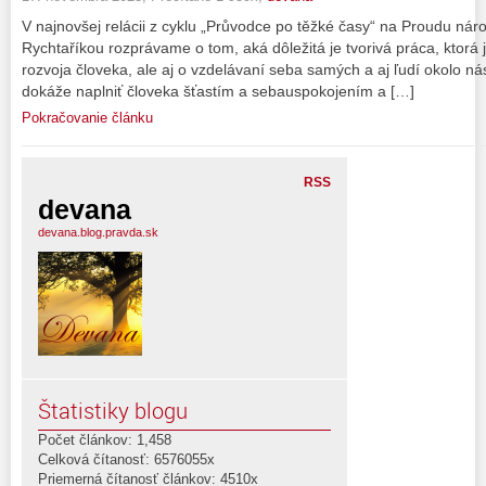
V najnovšej relácii z cyklu „Průvodce po těžké časy“ na Proudu náro
Rychtaříkou rozprávame o tom, aká dôležitá je tvorivá práca, ktorá
rozvoja človeka, ale aj o vzdelávaní seba samých a aj ľudí okolo ná
dokáže naplniť človeka šťastím a sebauspokojením a […]
Pokračovanie článku
RSS
devana
devana.blog.pravda.sk
Štatistiky blogu
Počet článkov: 1,458
Celková čítanosť: 6576055x
Priemerná čítanosť článkov: 4510x