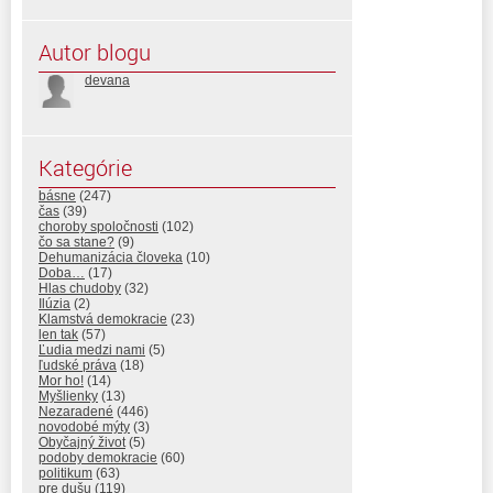
Autor blogu
devana
Kategórie
básne
(247)
čas
(39)
choroby spoločnosti
(102)
čo sa stane?
(9)
Dehumanizácia človeka
(10)
Doba…
(17)
Hlas chudoby
(32)
Ilúzia
(2)
Klamstvá demokracie
(23)
len tak
(57)
Ľudia medzi nami
(5)
ľudské práva
(18)
Mor ho!
(14)
Myšlienky
(13)
Nezaradené
(446)
novodobé mýty
(3)
Obyčajný život
(5)
podoby demokracie
(60)
politikum
(63)
pre dušu
(119)