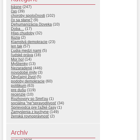
básne
(247)
čas
(39)
choroby spoločnosti
(102)
čo sa stane?
(9)
Dehumanizácia človeka
(10)
Doba…
(17)
Hlas chudoby
(32)
Ilúzia
(2)
Klamstvá demokracie
(23)
len tak
(57)
Ľudia medzi nami
(5)
ľudské práva
(18)
Mor ho!
(14)
Myšlienky
(13)
Nezaradené
(446)
novodobé mýty
(3)
Obyčajný život
(5)
podoby demokracie
(60)
politikum
(63)
pre dušu
(119)
recenzie
(10)
Rozhovory so Smrťou
(1)
sociálna "ne"spravodlivosť
(34)
Sprievodca pre ťažké časy
(1)
Zamyslenia z kuchyne
(149)
ženská rovnoprávnosť
(2)
Archív