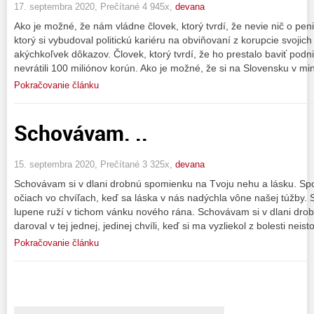
17. septembra 2020, Prečítané 4 945x,
devana
Ako je možné, že nám vládne človek, ktorý tvrdí, že nevie nič o pen
ktorý si vybudoval politickú kariéru na obviňovaní z korupcie svojich
akýchkoľvek dôkazov. Človek, ktorý tvrdí, že ho prestalo baviť pod
nevrátili 100 miliónov korún. Ako je možné, že si na Slovensku v min
Pokračovanie článku
Schovávam. ..
15. septembra 2020, Prečítané 3 325x,
devana
Schovávam si v dlani drobnú spomienku na Tvoju nehu a lásku. Spo
očiach vo chvíľach, keď sa láska v nás nadýchla vône našej túžby
lupene ruží v tichom vánku nového rána. Schovávam si v dlani drobn
daroval v tej jednej, jedinej chvíli, keď si ma vyzliekol z bolesti neist
Pokračovanie článku