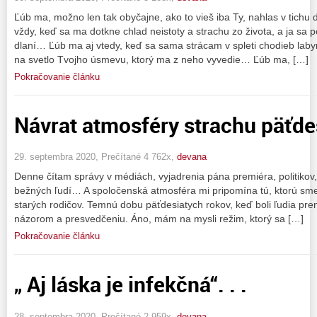
Ľúb ma, možno len tak obyčajne, ako to vieš iba Ty, nahlas v tich
vždy, keď sa ma dotkne chlad neistoty a strachu zo života, a ja sa p
dlaní… Ľúb ma aj vtedy, keď sa sama strácam v spleti chodieb lab
na svetlo Tvojho úsmevu, ktorý ma z neho vyvedie… Ľúb ma, […]
Pokračovanie článku
Návrat atmosféry strachu päťde
29. septembra 2020, Prečítané 4 762x,
devana
Denne čítam správy v médiách, vyjadrenia pána premiéra, politikov
bežných ľudí… A spoločenská atmosféra mi pripomína tú, ktorú sme 
starých rodičov. Temnú dobu päťdesiatych rokov, keď boli ľudia pre
názorom a presvedčeniu. Áno, mám na mysli režim, ktorý sa […]
Pokračovanie článku
„ Aj láska je infekčná“. . .
28. septembra 2020, Prečítané 2 959x,
devana