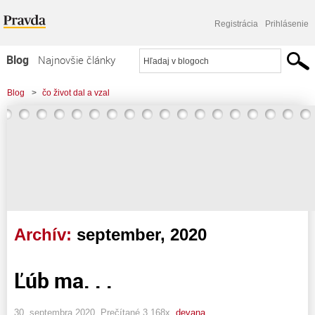
Registrácia
Prihlásenie
Blog
Najnovšie články
Najčítanejšie články
Blog
>
čo život dal a vzal
Najkomentovanejšie články
Zoznam blogov
Komerčné blogy
Archív:
september, 2020
Ľúb ma. . .
30. septembra 2020, Prečítané 3 168x,
devana