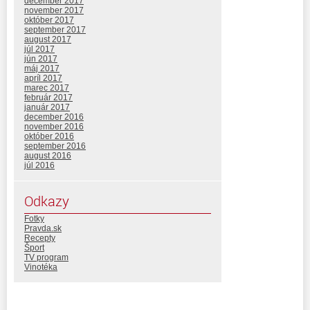
december 2017
november 2017
október 2017
september 2017
august 2017
júl 2017
jún 2017
máj 2017
apríl 2017
marec 2017
február 2017
január 2017
december 2016
november 2016
október 2016
september 2016
august 2016
júl 2016
Odkazy
Fotky
Pravda.sk
Recepty
Šport
TV program
Vinotéka