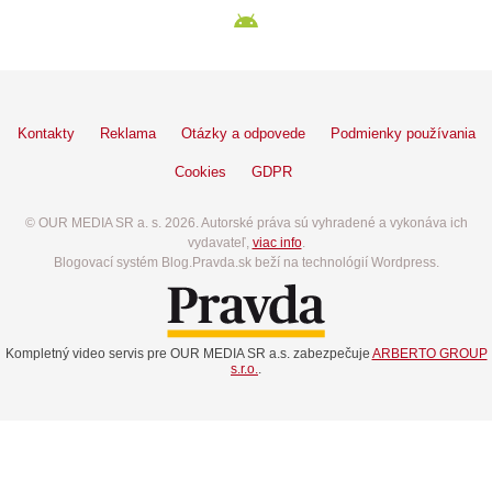
Kontakty
Reklama
Otázky a odpovede
Podmienky používania
Cookies
GDPR
© OUR MEDIA SR a. s. 2026. Autorské práva sú vyhradené a vykonáva ich
vydavateľ,
viac info
.
Blogovací systém Blog.Pravda.sk beží na technológií Wordpress.
Kompletný video servis pre OUR MEDIA SR a.s. zabezpečuje
ARBERTO GROUP
s.r.o.
.