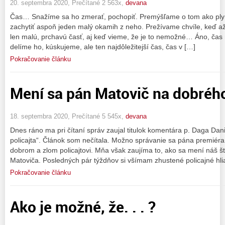
20. septembra 2020, Prečítané 2 563x,
devana
Čas… Snažíme sa ho zmerať, pochopiť. Premýšľame o tom ako ply
zachytiť aspoň jeden malý okamih z neho. Prežívame chvíle, keď až 
len malú, prchavú časť, aj keď vieme, že je to nemožné… Áno, čas 
delíme ho, kúskujeme, ale ten najdôležitejší čas, čas v […]
Pokračovanie článku
Mení sa pán Matovič na dobrého
18. septembra 2020, Prečítané 5 545x,
devana
Dnes ráno ma pri čítaní správ zaujal titulok komentára p. Daga Da
policajta“. Článok som nečítala. Možno správanie sa pána premiéra
dobrom a zlom policajtovi. Mňa však zaujíma to, ako sa mení náš 
Matoviča. Posledných pár týždňov si všímam zhustené policajné hli
Pokračovanie článku
Ako je možné, že. . . ?