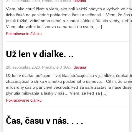
21. septembra 2020, Prečítané 3 509x,
devana
Viem, ako chutí život a viem, ako bolí každý nádych a výdych vo chv
ticho čaká na posledné pohladenie času a večnosti… Viem, že čas 
je tak ťažké, vidieť seba samú a zbadať záblesk šťastia vtedy, keď
Viem, ako veľmi bolí znova sa narodiť do sveta, […]
Pokračovanie článku
Už len v diaľke. ..
20. septembra 2020, Prečítané 3 366x,
devana
Už len v diaľke, počujem Tvoj hlas strácajúci sa v jej hĺbke, šepkať
zhasínajúceho slnka v smútku posledného úsmevu… Cítim, že si nie
milosrdný čas o pár chvíľ večnosti, keď sa sám zastaví a naše duš
plynutia milovania a lásky v nás… Viem, že keď sa […]
Pokračovanie článku
Čas, času v nás. . . .