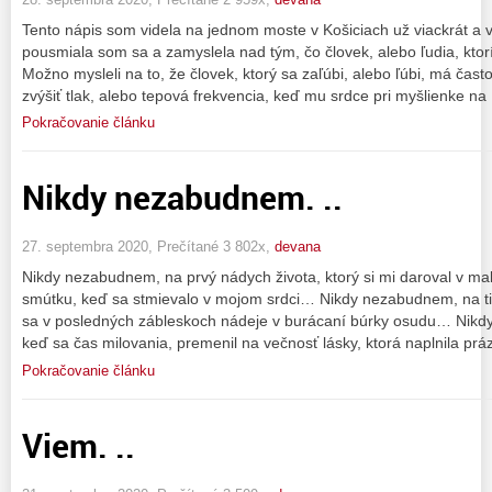
Tento nápis som videla na jednom moste v Košiciach už viackrát a 
pousmiala som sa a zamyslela nad tým, čo človek, alebo ľudia, ktorí 
Možno mysleli na to, že človek, ktorý sa zaľúbi, alebo ľúbi, má č
zvýšiť tlak, alebo tepová frekvencia, keď mu srdce pri myšlienke na
Pokračovanie článku
Nikdy nezabudnem. ..
27. septembra 2020, Prečítané 3 802x,
devana
Nikdy nezabudnem, na prvý nádych života, ktorý si mi daroval v 
smútku, keď sa stmievalo v mojom srdci… Nikdy nezabudnem, na tic
sa v posledných zábleskoch nádeje v burácaní búrky osudu… Nikd
keď sa čas milovania, premenil na večnosť lásky, ktorá naplnila pr
Pokračovanie článku
Viem. ..