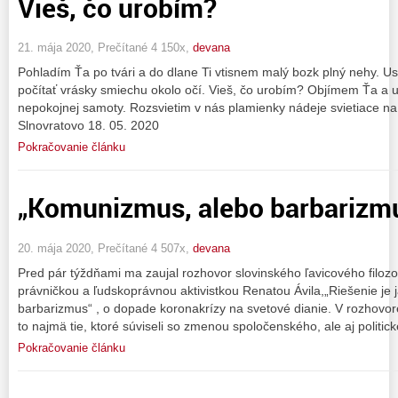
Vieš, čo urobím?
21. mája 2020, Prečítané 4 150x,
devana
Pohladím Ťa po tvári a do dlane Ti vtisnem malý bozk plný nehy. 
počítať vrásky smiechu okolo očí. Vieš, čo urobím? Objímem Ťa a u
nepokojnej samoty. Rozsvietim v nás plamienky nádeje svietiace 
Slnovratovo 18. 05. 2020
Pokračovanie článku
„Komunizmus, alebo barbarizmus
20. mája 2020, Prečítané 4 507x,
devana
Pred pár týždňami ma zaujal rozhovor slovinského ľavicového filoz
právničkou a ľudskoprávnou aktivistkou Renatou Ávila,„Riešenie je
barbarizmus“ , o dopade koronakrízy na svetové dianie. V rozhovor
to najmä tie, ktoré súviseli so zmenou spoločenského, ale aj politic
Pokračovanie článku