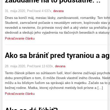
31. mája 2020, Prečítané 4 637x,
devana
Dnes sa končí máj, mesiac lásky, zamilovanosti, romantiky. Ten toh
Studené, zamračené počasie s neustálym vetrom, kopírovalo stav po
nevedeli a nevieme, čo prinesie nový deň a aký vietor sa preháňa p
sledovali a sledujú jeho vyjadrenia na tlačových besedách a statusy
Pokračovanie článku
Ako sa brániť pred tyraniou a ag
28. mája 2020, Prečítané 13 633x,
devana
Tento článok píšem so súhlasom ľudí, ktorí denne zažívajú psychote
dobu premýšľam o tom, či môže človek vlastniť iného človeka. Niekt
môžu a ku blízkym ľuďom sa správajú ako k majetku. Začalo sa to 
bežnej rodine. Matka, ktorej výchovné metódy boli prísne a […]
Pokračovanie článku