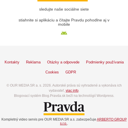
sledujte naše sociálne siete
stiahnite si aplikáciu a čítajte Pravdu pohodlne aj v
mobile
Kontakty
Reklama
Otázky a odpovede
Podmienky používania
Cookies
GDPR
© OUR MEDIA SR a. s. 2026. Autorské práva sú vyhradené a vykonáva ich
vydavateľ,
viac info
.
Blogovací systém Blog.Pravda.sk beží na technológií Wordpress.
Kompletný video servis pre OUR MEDIA SR a.s. zabezpečuje
ARBERTO GROUP
s.r.o.
.