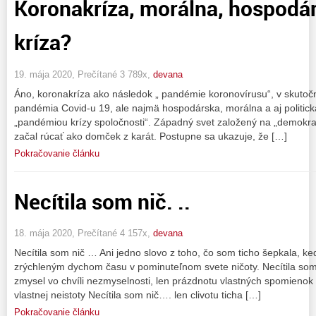
Koronakríza, morálna, hospodárs
kríza?
19. mája 2020, Prečítané 3 789x,
devana
Áno, koronakríza ako následok „ pandémie koronovírusu“, v skutočn
pandémia Covid-u 19, ale najmä hospodárska, morálna a aj politická
„pandémiou krízy spoločnosti“. Západný svet založený na „demokra
začal rúcať ako domček z karát. Postupne sa ukazuje, že […]
Pokračovanie článku
Necítila som nič. ..
18. mája 2020, Prečítané 4 157x,
devana
Necítila som nič … Ani jedno slovo z toho, čo som ticho šepkala, k
zrýchleným dychom času v pominuteľnom svete ničoty. Necítila som ni
zmysel vo chvíli nezmyselnosti, len prázdnotu vlastných spomienok n
vlastnej neistoty Necítila som nič…. len clivotu ticha […]
Pokračovanie článku