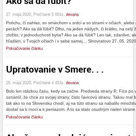
Ako sa dá ľúbiť?
27. mája 2020, Prečítané 5 001x,
devana
Potichu, či nahlas, so smiechom v srdci a so slzami v očiach, aleb
perách? Ako sa dá ľúbiť? Dlho, na jeden nádych, či krátko, na celý ži
zložito, v jednoduchosti bytia? Ako sa dá ľúbiť? Len tak, zdanlivo,
hľadám, v Tvojich očiach i v sebe samej… Slnovratovo 27. 05. 202
Pokračovanie článku
Upratovanie v Smere. . .
26. mája 2020, Prečítané 4 453x,
devana
Bolo len otázkou času, kedy sa začne. Predseda strany R. Fico po v
oznámil, že chce zo svojej strany, čisto ľavicovú stranu. Takou mal 
tak ako to na Slovensku chodí, aj na túto stranu sa nabalilo množstvo
dostať sa k moci a k peniazom. A to sa stalo osudným nielen strane
Pokračovanie článku