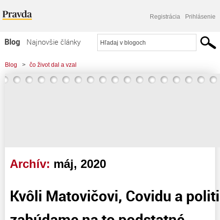
Registrácia
Prihlásenie
Blog
Najnovšie články
Najčítanejšie články
Blog
>
čo život dal a vzal
Najkomentovanejšie články
Zoznam blogov
Komerčné blogy
Archív:
máj, 2020
Kvôli Matovičovi, Covidu a polit
zabúdame na to podstatné. ..