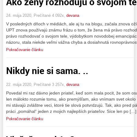
Ako ženy rozhodujú o svojom tele
24. mája 2020, Prečítané 4 092x,
devana
V posledných dňoch v médiách, ale aj tu na blogu, začala znova ožív
UPT znova používajú známu frázu o tom, že žena má právo rozhodov
právo rozhodovať o svojom tele, výdobytkom novodobej emancipáci
názoru, stala niekde veľmi vážna chyba a dosiahnutá rovnoprávnosť 
Pokračovanie článku
Nikdy nie si sama. ..
22. mája 2020, Prečítané 3 257x,
devana
Povedal mi raz dávno jeden priateľ, keď som mala pocit, že som 
len málokto rozumie tomu, ako premýšľam, ako vnímam svet okolo 
mi stávajú zvláštne veci, ktoré tie slová potvrdzujú. Tak, ako pred 
práci „pomáhal“ jeden z mojich najlepších priateľov. Síce len po […]
Pokračovanie článku