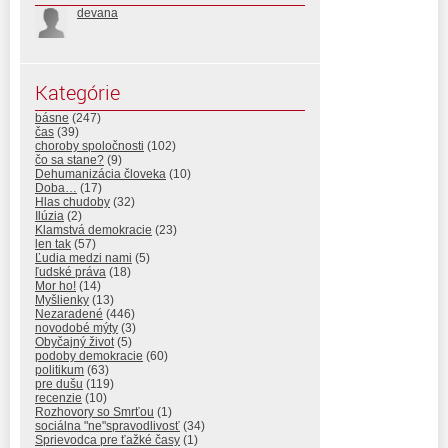
devana
Kategórie
básne
(247)
čas
(39)
choroby spoločnosti
(102)
čo sa stane?
(9)
Dehumanizácia človeka
(10)
Doba…
(17)
Hlas chudoby
(32)
Ilúzia
(2)
Klamstvá demokracie
(23)
len tak
(57)
Ľudia medzi nami
(5)
ľudské práva
(18)
Mor ho!
(14)
Myšlienky
(13)
Nezaradené
(446)
novodobé mýty
(3)
Obyčajný život
(5)
podoby demokracie
(60)
politikum
(63)
pre dušu
(119)
recenzie
(10)
Rozhovory so Smrťou
(1)
sociálna "ne"spravodlivosť
(34)
Sprievodca pre ťažké časy
(1)