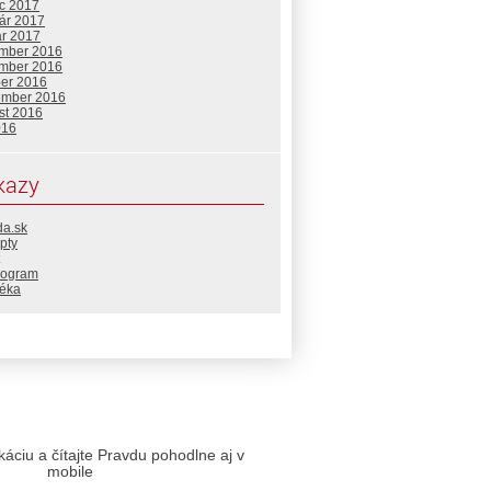
c 2017
uár 2017
ár 2017
mber 2016
mber 2016
ber 2016
ember 2016
st 2016
016
kazy
da.sk
pty
rogram
téka
likáciu a čítajte Pravdu pohodlne aj v
mobile