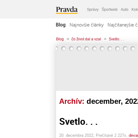
Správy
Športweb
Auto
Kok
Blog
Najnovšie články
Najčítanejšie č
Blog
>
čo život dal a vzal
>
Svetlo. . .
Archív:
december, 202
Svetlo. . .
20. decembra 2022, Prečítané 2 227x,
deva