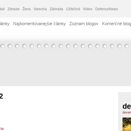
tail
Zdravie
Žena
Varecha
Záhrada
Užitočná
Video
DefenceNews
lánky
Najkomentovanejšie články
Zoznam blogov
Komerčné blog
2
de
devan
na