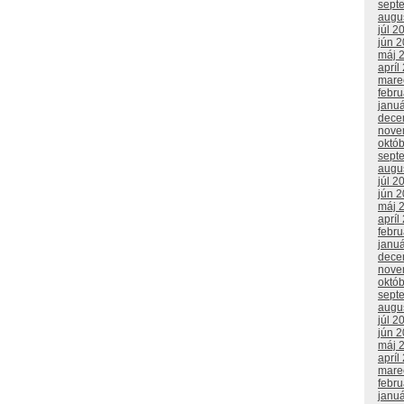
sept
augu
júl 2
jún 
máj 
apríl
mare
febr
janu
dece
nove
októ
sept
augu
júl 2
jún 
máj 
apríl
febr
janu
dece
nove
októ
sept
augu
júl 2
jún 
máj 
apríl
mare
febr
janu