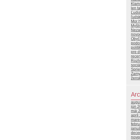
Klam
len t
Ľudi
ľuds
Mor 
Myšl
Neza
novo
Obyča
podo
polit
pre 
rece
Rozh
sociá
Sprie
Zamy
žens
Arc
augu
jún 
máj 
apríl
mare
febr
janu
dece
nove