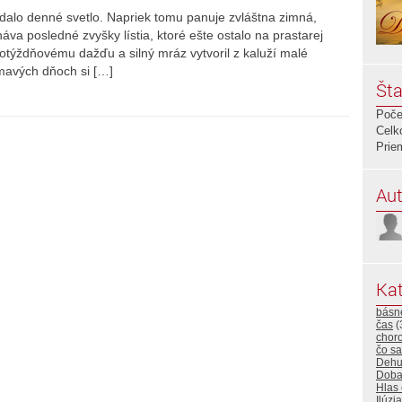
dalo denné svetlo. Napriek tomu panuje zvláštna zimná,
va posledné zvyšky lístia, ktoré ešte ostalo na prastarej
lotýždňovému dažďu a silný mráz vytvoril z kaluží malé
tmavých dňoch si […]
Šta
Poče
Celk
Prie
Aut
Kat
básn
čas
(
choro
čo sa
Dehu
Dob
Hlas
Ilúzia