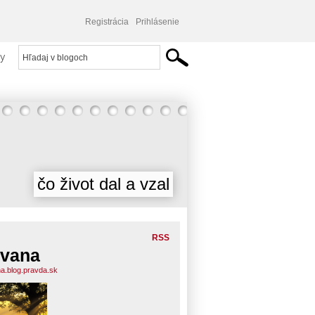
Registrácia
Prihlásenie
y
čo život dal a vzal
RSS
vana
a.blog.pravda.sk