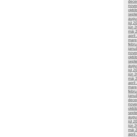
dece
nove
októ
sept
augu
júl 2
jún 
máj 
apríl
mare
febr
janu
nove
októ
sept
augu
júl 2
jún 
máj 
apríl
mare
febr
janu
dece
nove
októ
sept
augu
júl 2
jún 
máj 
apríl