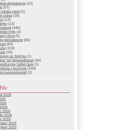
stvá demokracie
(23)
ak
(57)
a medzi nami
(5)
ké práva
(18)
ho!
(14)
ienky
(13)
radené
(446)
dobé mýty
(3)
jný život
(5)
by demokracie
(60)
ikum
(63)
dušu
(119)
nzie
(10)
ovory so Smrťou
(1)
lna "ne"spravodlivosť
(34)
vodca pre ťažké časy
(1)
slenia z kuchyne
(149)
ká rovnoprávnosť
(2)
hív
st 2026
2026
2026
 2026
c 2026
uár 2026
ár 2026
mber 2025
mber 2025