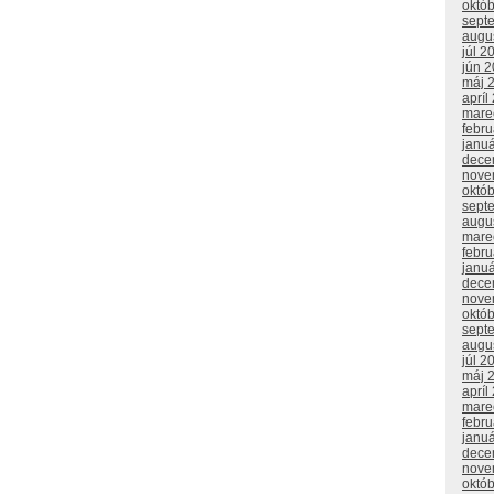
októ
sept
augu
júl 2
jún 
máj 
apríl
mare
febr
janu
dece
nove
októ
sept
augu
mare
febr
janu
dece
nove
októ
sept
augu
júl 2
máj 
apríl
mare
febr
janu
dece
nove
októ