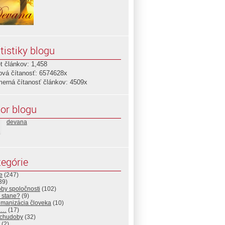
tistiky blogu
t článkov: 1,458
ová čítanosť: 6574628x
merná čítanosť článkov: 4509x
or blogu
devana
egórie
e
(247)
39)
by spoločnosti
(102)
 stane?
(9)
manizácia človeka
(10)
a…
(17)
 chudoby
(32)
(2)