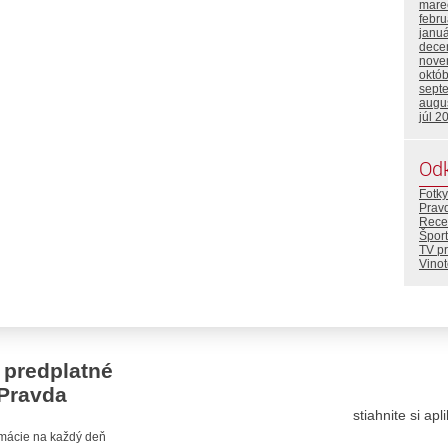
mare
febr
janu
dece
nove
októ
sept
augu
júl 2
Od
Fotky
Prav
Rece
Šport
TV p
Vino
 predplatné
Pravda
stiahnite si ap
ormácie na každý deň