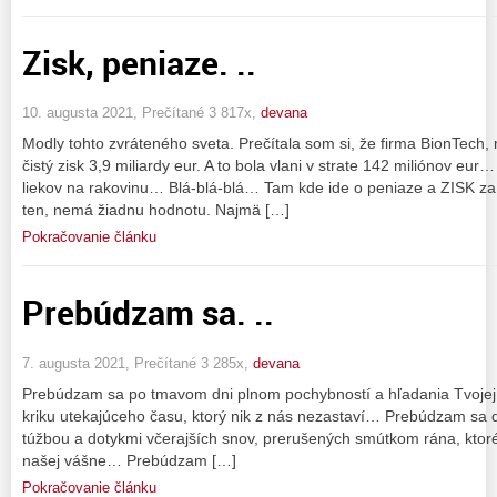
Zisk, peniaze. ..
10. augusta 2021, Prečítané 3 817x,
devana
Modly tohto zvráteného sveta. Prečítala som si, že firma BionTech,
čistý zisk 3,9 miliardy eur. A to bola vlani v strate 142 miliónov eu
liekov na rakovinu… Blá-blá-blá… Tam kde ide o peniaze a ZISK za 
ten, nemá žiadnu hodnotu. Najmä […]
Pokračovanie článku
Prebúdzam sa. ..
7. augusta 2021, Prečítané 3 285x,
devana
Prebúdzam sa po tmavom dni plnom pochybností a hľadania Tvojej t
kriku utekajúceho času, ktorý nik z nás nezastaví… Prebúdzam sa d
túžbou a dotykmi včerajších snov, prerušených smútkom rána, ktor
našej vášne… Prebúdzam […]
Pokračovanie článku