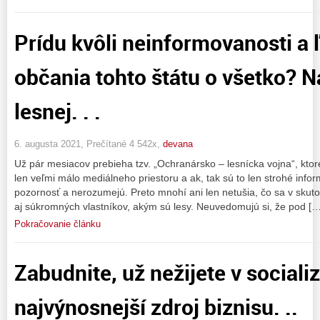
Prídu kvôli neinformovanosti a 
občania tohto štátu o všetko? N
lesnej. . .
6. augusta 2021, Prečítané 4 542x,
devana
Už pár mesiacov prebieha tzv. „Ochranársko – lesnícka vojna“, kt
len veľmi málo mediálneho priestoru a ak, tak sú to len strohé info
pozornosť a nerozumejú. Preto mnohí ani len netušia, čo sa v skuto
aj súkromných vlastníkov, akým sú lesy. Neuvedomujú si, že pod […
Pokračovanie článku
Zabudnite, už nežijete v sociali
najvýnosnejší zdroj biznisu. ..