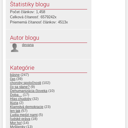
Štatistiky blogu
Počet článkov: 1,458
Celková čítanosť: 6579242x
Priemerná čítanosť článkov: 4513x
Autor blogu
devana
Kategórie
básne
(247)
čas
(39)
choroby spoločnosti
(102)
čo sa stane?
(9)
Dehumanizácia človeka
(10)
Doba…
(17)
Hlas chudoby
(32)
Ilúzia
(2)
Klamstvá demokracie
(23)
len tak
(57)
Ľudia medzi nami
(5)
ľudské práva
(18)
Mor ho!
(14)
Myšlienky
(13)