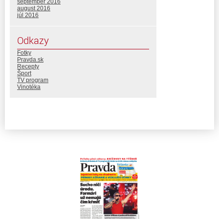
september 2016
august 2016
júl 2016
Odkazy
Fotky
Pravda.sk
Recepty
Šport
TV program
Vinotéka