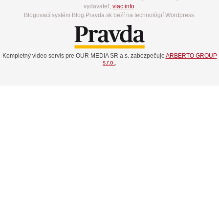
vydavateľ,
viac info
.
Blogovací systém Blog.Pravda.sk beží na technológií Wordpress.
Kompletný video servis pre OUR MEDIA SR a.s. zabezpečuje
ARBERTO GROUP
s.r.o.
.