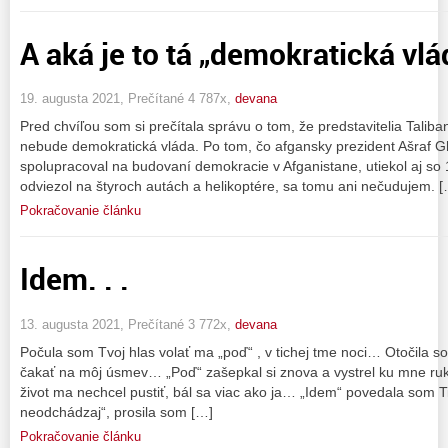
A aká je to tá „demokratická vlá
19. augusta 2021, Prečítané 4 787x,
devana
Pred chvíľou som si prečítala správu o tom, že predstavitelia Taliban
nebude demokratická vláda. Po tom, čo afgansky prezident Ašraf G
spolupracoval na budovaní demokracie v Afganistane, utiekol aj so 1
odviezol na štyroch autách a helikoptére, sa tomu ani nečudujem. 
Pokračovanie článku
Idem. . .
13. augusta 2021, Prečítané 3 772x,
devana
Počula som Tvoj hlas volať ma „poď“ , v tichej tme noci… Otočila s
čakať na môj úsmev… „Poď“ zašepkal si znova a vystrel ku mne ruk
život ma nechcel pustiť, bál sa viac ako ja… „Idem“ povedala som T
neodchádzaj“, prosila som […]
Pokračovanie článku