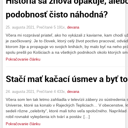
História sa znova opakuje, alebo
podobnosť čisto náhodná?
25. augusta 2021, Prečítané 5 191x,
devana
Včera mi rozprával priateľ, ako ho vykázali z kaviarne, kam chodí u
je zaočkovaný. Je to človek, ktorý celý život poctivo pracoval, odvá
ktorom žije a propaguje vo svojich knihách, by malo byť na neho
spolu prešli po Košiciach a na všetkých podnikoch okolo ktorých s
Pokračovanie článku
Stačí mať kačací úsmev a byť t
24. augusta 2021, Prečítané 4 433x,
devana
Včera som len tak letmo zahliadla v televízii zábery zo sústredenia 
Universe, ktoré sa konalo v Rajeckých Tepliciach… V obecenstve, 
sedeli rôzne „celebrity“, ktoré mali toho veľa spoločného. Napríklad 
robil rovnaké vylepšenia ich tvárí a postáv. […]
Pokračovanie článku