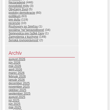
Nezaradené
(446)
novodobé mýty
(3)
Obyčajný život
(5)
podoby demokracie
(60)
politikum
(63)
pre dušu
(119)
recenzie
(10)
Rozhovory so Smrťou
(1)
sociálna "ne"spravodlivosť
(34)
Sprievodca pre ťažké časy
(1)
Zamyslenia z kuchyne
(149)
ženská rovnoprávnosť
(2)
Archív
august 2026
jún 2026
máj 2026
apríl 2026
marec 2026
február 2026
január 2026
december 2025
november 2025
október 2025
september 2025
august 2025
júl 2025
jún 2025
máj 2025