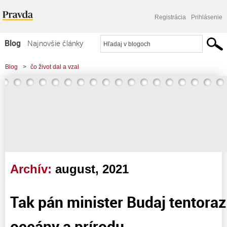
Registrácia
Prihlásenie
Blog
Najnovšie články
Najčítanejšie články
Blog
>
čo život dal a vzal
Najkomentovanejšie články
Zoznam blogov
Komerčné blogy
Archív:
august, 2021
Tak pán minister Budaj tentora
oceány a prírodu. . .