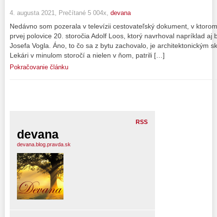
4. augusta 2021, Prečítané 5 004x,
devana
Nedávno som pozerala v televízii cestovateľský dokument, v ktoro
prvej polovice 20. storočia Adolf Loos, ktorý navrhoval napríklad a
Josefa Vogla. Áno, to čo sa z bytu zachovalo, je architektonickým s
Lekári v minulom storočí a nielen v ňom, patrili […]
Pokračovanie článku
RSS
devana
devana.blog.pravda.sk