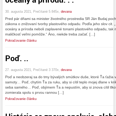
30. augusta 2021, Prečítané 5 845x,
devana
Pred pár dňami sa minister životného prostredia SR Ján Budaj poch
zákona o znižovaní tvorby plastového odpadu. Podľa jeho slov cit. 
oceány a príroda neboli zaplavené tonami plastového odpadu, tak m
maličkosť veľmi pomôže.“ Áno, niekde treba začať. […]
Pokračovanie článku
Poď. ..
27. augusta 2021, Prečítané 3 370x,
devana
Poď a neobzeraj sa do tmy bývalých smútkov duše, ktoré Ťa ťažia via
samoty… Poď, chytím Ťa za ruku, aby si cítil teplo mojej dlane v kri
seba samého… Poď, objímem Ťa a nepustím, aby si znova cítil tlkot
zomierala spolu s prvou rannou […]
Pokračovanie článku