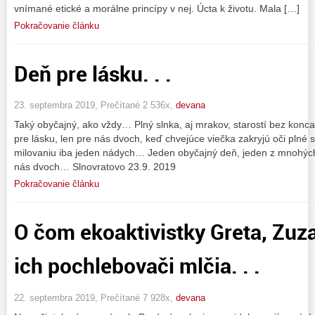
vnímané etické a morálne princípy v nej. Úcta k životu. Mala […]
Pokračovanie článku
Deň pre lásku. . .
23. septembra 2019, Prečítané 2 536x,
devana
Taký obyčajný, ako vždy… Plný slnka, aj mrakov, starostí bez kon
pre lásku, len pre nás dvoch, keď chvejúce viečka zakryjú oči plné s
milovaniu iba jeden nádych… Jeden obyčajný deň, jeden z mnohých, 
nás dvoch… Slnovratovo 23.9. 2019
Pokračovanie článku
O čom ekoaktivistky Greta, Zuz
ich pochlebovači mlčia. . .
22. septembra 2019, Prečítané 7 928x,
devana