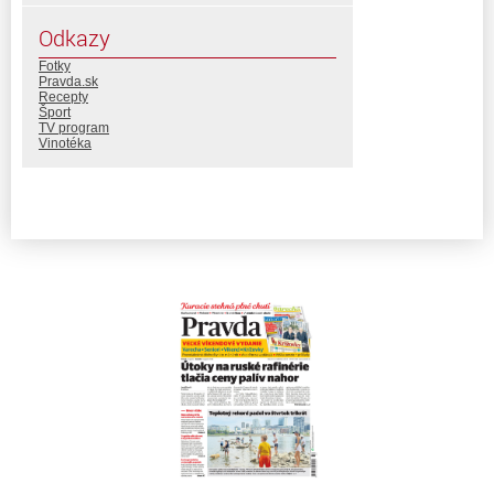
Odkazy
Fotky
Pravda.sk
Recepty
Šport
TV program
Vinotéka