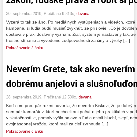
30. septembra 2019, Prečítané 9 313x,
devana
Vyzerá to tak že áno. Po mediálnych vystúpeniach a videách, ktoré
kampane, si ľudia budú musieť zvyknúť, že príslovie: „Čo je dovolené
dostáva v praxi doslovný význam. Žiaľ, systém je nastavený tak, že 
trestné stíhanie a vyvodenie zodpovednosti za činy a výroky […]
Pokračovanie článku
Neverím Grete, tak ako neverím
dobrému anjelovi a slušnoľuďo
28. septembra 2019, Prečítané 12 500x,
devana
Keď som pred pár rokmi hovorila, že neverím Kiskovi, že je dobrým a
som pár kamarátov, ktorí nechceli ani počuť o jeho praktikách v po
v skutočnosti je, pomaly vyšla najavo a ľudia ostali hluchí, slepí, n
dvojnásobnej vražde, ktoré mali za cieľ zvrhnutie […]
Pokračovanie článku