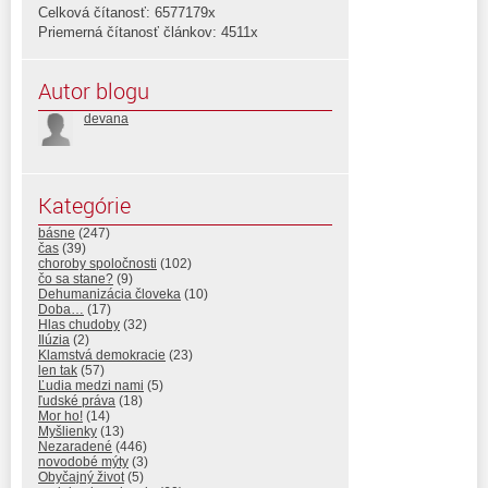
Celková čítanosť: 6577179x
Priemerná čítanosť článkov: 4511x
Autor blogu
devana
Kategórie
básne
(247)
čas
(39)
choroby spoločnosti
(102)
čo sa stane?
(9)
Dehumanizácia človeka
(10)
Doba…
(17)
Hlas chudoby
(32)
Ilúzia
(2)
Klamstvá demokracie
(23)
len tak
(57)
Ľudia medzi nami
(5)
ľudské práva
(18)
Mor ho!
(14)
Myšlienky
(13)
Nezaradené
(446)
novodobé mýty
(3)
Obyčajný život
(5)