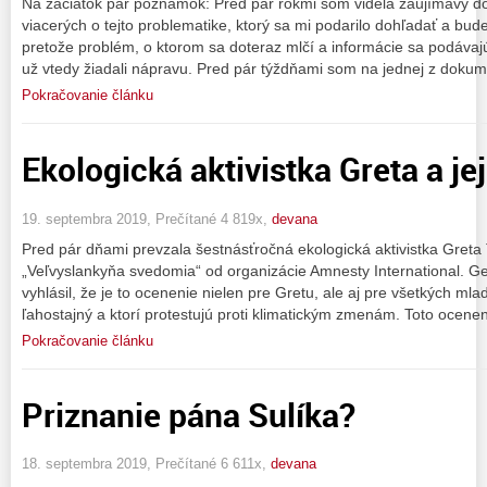
Na začiatok pár poznámok: Pred pár rokmi som videla zaujímavý do
viacerých o tejto problematike, ktorý sa mi podarilo dohľadať a bud
pretože problém, o ktorom sa doteraz mlčí a informácie sa podávajú
už vtedy žiadali nápravu. Pred pár týždňami som na jednej z dokum
Pokračovanie článku
Ekologická aktivistka Greta a jej
19. septembra 2019, Prečítané 4 819x,
devana
Pred pár dňami prevzala šestnásťročná ekologická aktivistka Gret
„Veľvyslankyňa svedomia“ od organizácie Amnesty International. G
vyhlásil, že je to ocenenie nielen pre Gretu, ale aj pre všetkých mla
ľahostajný a ktorí protestujú proti klimatickým zmenám. Toto ocenen
Pokračovanie článku
Priznanie pána Sulíka?
18. septembra 2019, Prečítané 6 611x,
devana