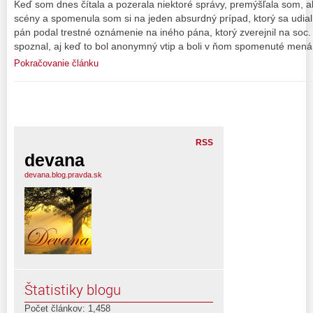
Keď som dnes čítala a pozerala niektoré správy, premýšľala som, aké
scény a spomenula som si na jeden absurdný prípad, ktorý sa udia
pán podal trestné oznámenie na iného pána, ktorý zverejnil na soc. s
spoznal, aj keď to bol anonymný vtip a boli v ňom spomenuté mená
Pokračovanie článku
RSS
devana
devana.blog.pravda.sk
Štatistiky blogu
Počet článkov: 1,458