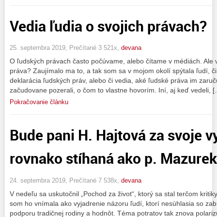
Vedia ľudia o svojich právach?
25. septembra 2019, Prečítané 3 521x,
devana
O ľudských právach často počúvame, alebo čítame v médiách. Ale ve
práva? Zaujímalo ma to, a tak som sa v mojom okolí spýtala ľudí, či
deklarácia ľudských práv, alebo či vedia, aké ľudské práva im zar
začudovane pozerali, o čom to vlastne hovorím. Iní, aj keď vedeli, 
Pokračovanie článku
Bude pani H. Hajtová za svoje v
rovnako stíhaná ako p. Mazure
24. septembra 2019, Prečítané 7 538x,
devana
V nedeľu sa uskutočnil „Pochod za život“, ktorý sa stal terčom krit
som ho vnímala ako vyjadrenie názoru ľudí, ktorí nesúhlasia so zab
podporu tradičnej rodiny a hodnôt. Téma potratov tak znova polariz