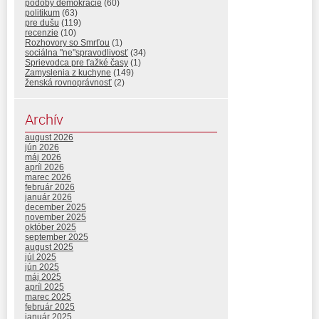
podoby demokracie
(60)
politikum
(63)
pre dušu
(119)
recenzie
(10)
Rozhovory so Smrťou
(1)
sociálna "ne"spravodlivosť
(34)
Sprievodca pre ťažké časy
(1)
Zamyslenia z kuchyne
(149)
ženská rovnoprávnosť
(2)
Archív
august 2026
jún 2026
máj 2026
apríl 2026
marec 2026
február 2026
január 2026
december 2025
november 2025
október 2025
september 2025
august 2025
júl 2025
jún 2025
máj 2025
apríl 2025
marec 2025
február 2025
január 2025