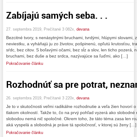
Zabíjajú samých seba. . .
27. septembra 2019, Prečítané 3 082x,
devana
Bezcitné tvory, s nenásytnými bruchami, tvrdými, hlúpymi slovami, za
neviestku, a vyháňajú ju zo životov, pošpinenú, opľutú krutosťou, t
sŕdc, bez citov. S boľavými očami, bez sĺz a slov, len ticho pozerá, 
bruchami, bez duše a bez srdca, nazývajúce sa ľuďmi, ako […]
Pokračovanie článku
Rozhodnúť sa pre potrat, nezn
26. septembra 2019, Prečítané 3 220x,
devana
Je to v skutočnosti veľmi radikálne rozhodnutie a veľa žien hovorí 
tlakom okolností. Takže to, čo na prvý pohľad vyzerá ako slobodné
slobodou nemá nič spoločné. Okrem toho, že táto téma zasa len roz
aká vyspelá a slobodná je práve tá spoločnosť, v ktorej sú ženy […]
Pokračovanie článku