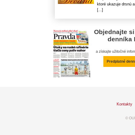
ktoré ukazuje drsnú a
[...]
Objednajte si
denníka 
a získajte užitočné inf
Predplatné denn
Kontakty
© OUR