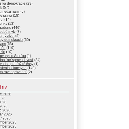
stvá demokracie
(23)
ak
(57)
a medzi nami
(5)
ké práva
(18)
ho!
(14)
ienky
(13)
radené
(446)
dobé mýty
(3)
jný život
(5)
by demokracie
(60)
ikum
(63)
dušu
(119)
nzie
(10)
ovory so Smrťou
(1)
lna "ne"spravodlivosť
(34)
vodca pre ťažké časy
(1)
slenia z kuchyne
(149)
ká rovnoprávnosť
(2)
hív
st 2026
2026
2026
 2026
c 2026
uár 2026
ár 2026
mber 2025
mber 2025