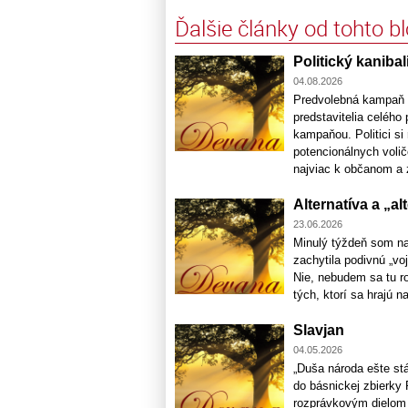
Ďalšie články od tohto b
Politický kaniba
04.08.2026
Predvolebná kampaň n
predstavitelia celého
kampaňou. Politici si
potencionálnych voličo
najviac k občanom a z
Alternatíva a „a
23.06.2026
Minulý týždeň som na
zachytila podivnú „voj
Nie, nebudem sa tu ro
tých, ktorí sa hrajú na
Slavjan
04.05.2026
„Duša národa ešte stá
do básnickej zbierky 
rozprávkovým dielom p