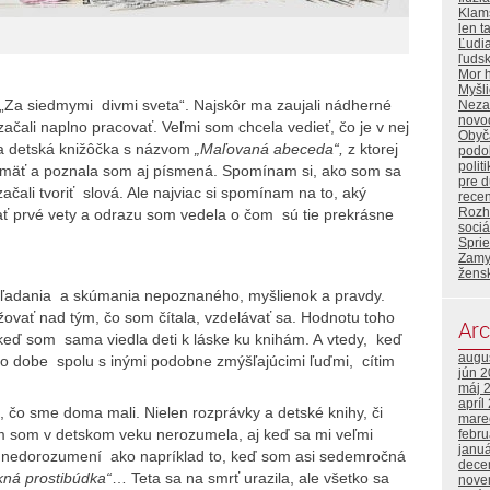
Klam
len t
Ľudi
ľuds
Mor 
Myšl
„Za siedmymi divmi sveta“. Najskôr ma zaujali nádherné
Neza
novo
začali naplno pracovať. Veľmi som chcela vedieť, čo je v nej
Obyča
a detská knižôčka s názvom
„Maľovaná abeceda“,
z ktorej
podo
polit
amäť a poznala som aj písmená. Spomínam si, ako som sa
pre 
začali tvoriť slová. Ale najviac si spomínam na to, aký
rece
Rozh
ať prvé vety a odrazu som vedela o čom sú tie prekrásne
sociá
Sprie
Zamy
žens
, hľadania a skúmania nepoznaného, myšlienok a pravdy.
ovať nad tým, čo som čítala, vzdelávať sa. Hodnotu toho
Arc
 keď som sama viedla deti k láske ku knihám. A vtedy, keď
augu
to dobe spolu s inými podobne zmýšľajúcimi ľuďmi, cítim
jún 
máj 
apríl
, čo sme doma mali. Nielen rozprávky a detské knihy, či
mare
ým som v detskom veku nerozumela, aj keď sa mi veľmi
febr
janu
ých nedorozumení ako napríklad to, keď som asi sedemročná
dece
ná prostibúdka“
… Teta sa na smrť urazila, ale všetko sa
nove