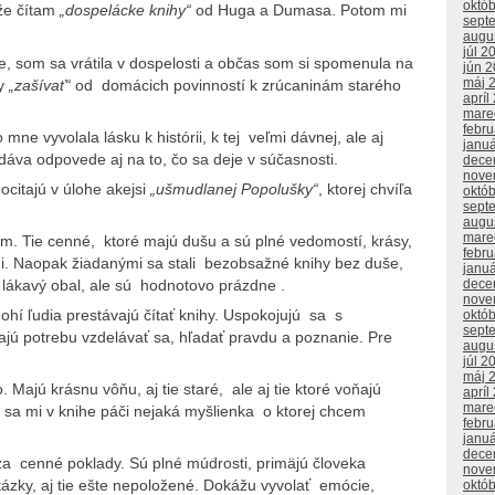
októ
, že čítam
„dospelácke knihy“
od Huga a Dumasa. Potom mi
sept
augu
júl 2
 som sa vrátila v dospelosti a občas som si spomenula na
jún 
máj 
ny
„zašívať“
od domácich povinností k zrúcaninám starého
apríl
mare
febr
e vyvolala lásku k histórii, k tej veľmi dávnej, ale aj
janu
dáva odpovede aj na to, čo sa deje v súčasnosti.
dece
nove
citajú v úlohe akejsi
„ušmudlanej Popolušky“
, ktorej chvíľa
októ
sept
augu
mare
ďom. Tie cenné, ktoré majú dušu a sú plné vedomostí, krásy,
febr
mi. Naopak žiadanými sa stali bezobsažné knihy bez duše,
janu
dece
ú lákavý obal, ale sú hodnotovo prázdne .
nove
ohí ľudia prestávajú čítať knihy. Uspokojujú sa s
októ
sept
ácajú potrebu vzdelávať sa, hľadať pravdu a poznanie. Pre
augu
júl 2
máj 
Majú krásnu vôňu, aj tie staré, ale aj tie ktoré voňajú
apríl
mare
k sa mi v knihe páči nejaká myšlienka o ktorej chcem
febr
janu
dece
za cenné poklady. Sú plné múdrosti, primäjú človeka
nove
ázky, aj tie ešte nepoložené. Dokážu vyvolať emócie,
októ