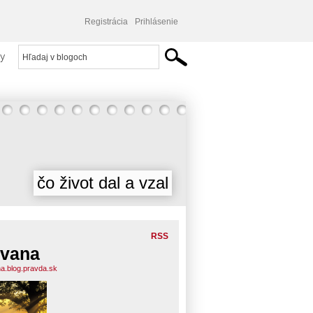
Registrácia
Prihlásenie
y
čo život dal a vzal
RSS
vana
a.blog.pravda.sk