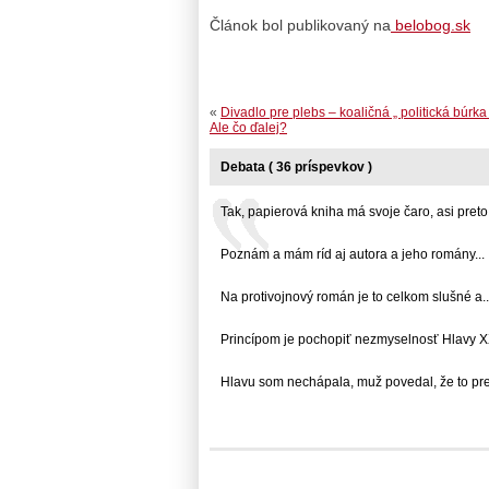
Článok bol publikovaný na
belobog.sk
«
Divadlo pre plebs – koaličná „ politická búrka
Ale čo ďalej?
Debata ( 36 príspevkov )
Tak, papierová kniha má svoje čaro, asi preto,..
Poznám a mám ríd aj autora a jeho romány... .
Na protivojnový román je to celkom slušné a... 
Princípom je pochopiť nezmyselnosť Hlavy XXII.
Hlavu som nechápala, muž povedal, že to preto,