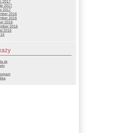
c 2017
uár 2017
ár 2017
mber 2016
mber 2016
ber 2016
ember 2016
st 2016
016
kazy
da.sk
pty
rogram
téka