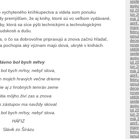
sept
augu
júl 2
o vychyteného kníhkupectva a videla som ponuku
jún 
dy premýšľam, že aj knihy, ktoré sú vo veľkom vydávané,
máj 
apríl
y, ktorá sa síce pýši technickými a technologickými
mare
udskosti a dušu.
febr
janu
a, o čo sa dobrovoľne pripravujú a znova začnú hľadať,
dece
 pochopia aký význam majú slová, ukryté v knihách.
nove
októ
sept
augu
dávno bol bych mŕtvy
júl 2
jún 
bol bych mŕtvy, nebyť slova,
máj 
apríl
h mojich hravých večne drieme
febr
janu
vie aj z hrobných temráv zeme
dece
nove
itia môjho živí zas a znova
októ
sept
m zástupov ma navždy skoval.
augu
júl 2
bol bych mŕtvy, nebyť slova.
jún 
máj 
HÁFIZ
apríl
mare
Slávik zo Šírázu
febr
janu