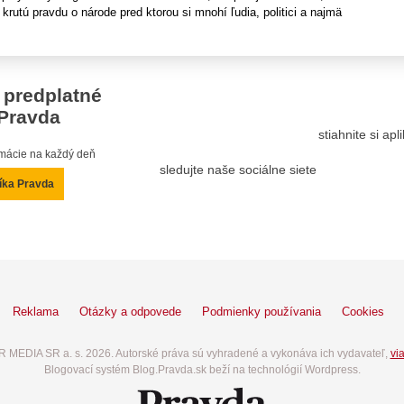
 krutú pravdu o národe pred ktorou si mnohí ľudia, politici a najmä
 predplatné
Pravda
stiahnite si ap
ormácie na každý deň
sledujte naše sociálne siete
íka Pravda
Reklama
Otázky a odpovede
Podmienky používania
Cookies
 MEDIA SR a. s. 2026. Autorské práva sú vyhradené a vykonáva ich vydavateľ,
via
Blogovací systém Blog.Pravda.sk beží na technológií Wordpress.