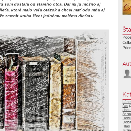
ú som dostala od starého otca. Dal mi ju možno aj
ieťa, ktoré malo veľa otázok a chcel mať odo mňa aj
áže zmeniť kniha život jednému malému dieťaťu.
Šta
Poče
Celk
Prie
Aut
Kat
básn
čas
(
choro
čo sa
Dehu
Dob
Hlas
Ilúzia