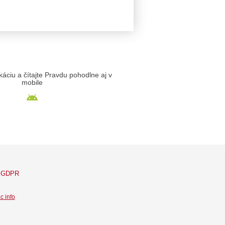
likáciu a čítajte Pravdu pohodlne aj v
mobile
GDPR
c info
.