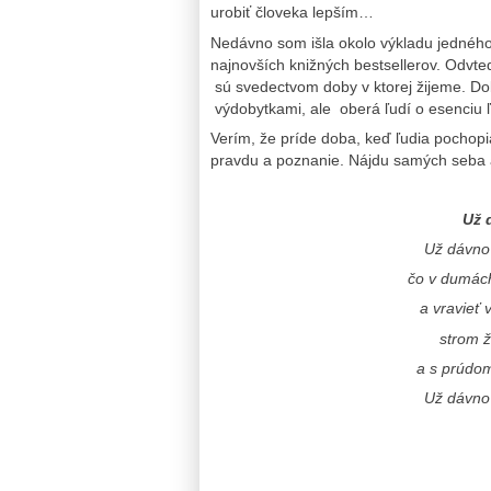
urobiť človeka lepším…
Nedávno som išla okolo výkladu jednéh
najnovších knižných bestsellerov. Odvte
sú svedectvom doby v ktorej žijeme. Dob
výdobytkami, ale oberá ľudí o esenciu ľ
Verím, že príde doba, keď ľudia pochopi
pravdu a poznanie. Nájdu samých seba a
Už 
Už dávno 
čo v dumác
a vravieť 
strom ž
a s prúdo
Už dávno 