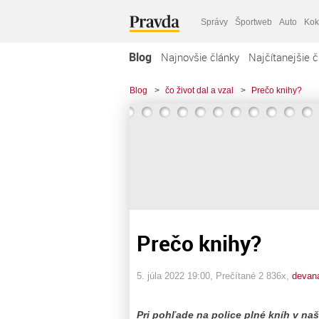
Správy
Športweb
Auto
Kok
Blog
Najnovšie články
Najčítanejšie č
Blog
>
čo život dal a vzal
>
Prečo knihy?
Prečo knihy?
5. júla 2022 19:00
, Prečítané 2 836x,
devan
Pri pohľade na police plné kníh v na