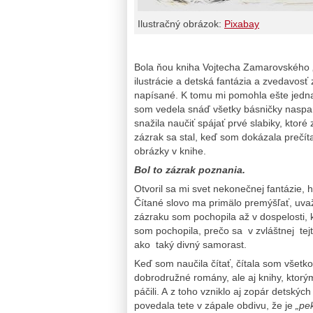
Ilustračný obrázok:
Pixabay
Bola ňou kniha Vojtecha Zamarovského 
ilustrácie a detská fantázia a zvedavosť 
napísané. K tomu mi pomohla ešte jedn
som vedela snáď všetky básničky nasp
snažila naučiť spájať prvé slabiky, ktoré 
zázrak sa stal, keď som dokázala prečít
obrázky v knihe.
Bol to zázrak poznania.
Otvoril sa mi svet nekonečnej fantázie
Čítané slovo ma primälo premýšľať, uvaž
zázraku som pochopila až v dospelosti,
som pochopila, prečo sa v zvláštnej tej
ako taký divný samorast.
Keď som naučila čítať, čítala som všetko
dobrodružné romány, ale aj knihy, ktor
páčili. A z toho vzniklo aj zopár detsk
povedala tete v zápale obdivu, že je
„pek