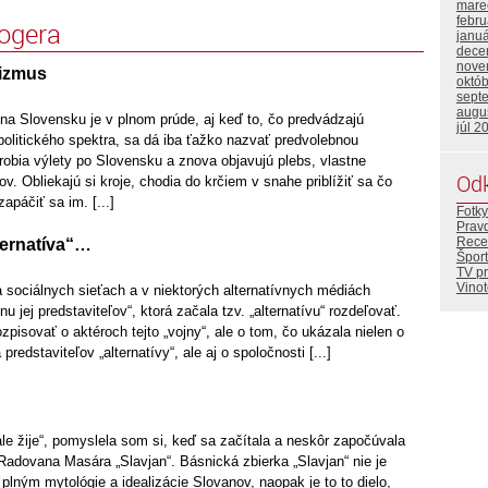
mare
febr
logera
janu
dece
nove
lizmus
októ
sept
augu
a Slovensku je v plnom prúde, aj keď to, čo predvádzajú
júl 2
 politického spektra, sa dá iba ťažko nazvať predvolebnou
 robia výlety po Slovensku a znova objavujú plebs, vlastne
Od
v. Obliekajú si kroje, chodia do krčiem v snahe priblížiť sa čo
apáčiť sa im. [...]
Fotky
Prav
Rece
lternatíva“…
Šport
TV p
Vino
 sociálnych sieťach a v niektorých alternatívnych médiách
nu jej predstaviteľov“, ktorá začala tzv. „alternatívu“ rozdeľovať.
zpisovať o aktéroch tejto „vojny“, ale o tom, čo ukázala nielen o
 predstaviteľov „alternatívy“, ale aj o spoločnosti [...]
le žije“, pomyslela som si, keď sa začítala a neskôr započúvala
Radovana Masára „Slavjan“. Básnická zbierka „Slavjan“ nie je
lným mytológie a idealizácie Slovanov, naopak je to to dielo,