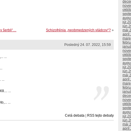
dece
nove
októ
sept
augu
júl 2
jún 
 v šerbli“…
Schizofrénia „neobmedzených vládcov“?
»
máj 
apríl
mare
febr
Posledný 24. 07. 2022, 15:59
janu
nove
októ
. ...
sept
augu
júl 2
..
jún 
máj 
apríl
...
mare
febr
... ...
janu
dece
nove
... ...
októ
sept
augu
Celá debata
|
RSS tejto debaty
júl 2
jún 
máj 
apríl