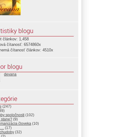
tistiky blogu
t článkov: 1,458
ová čítanosť: 6574860x
merná čítanosť článkov: 4510x
or blogu
devana
egórie
e
(247)
39)
by spoločnosti
(102)
 stane?
(9)
manizácia človeka
(10)
a…
(17)
 chudoby
(32)
(2)