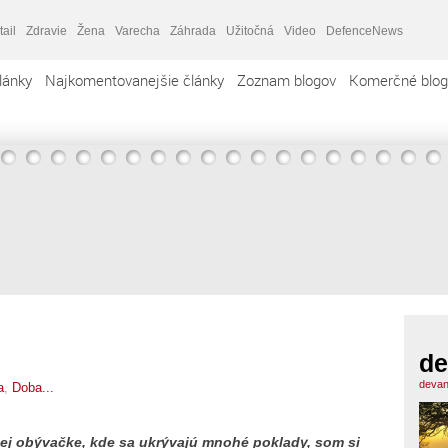
tail
Zdravie
Žena
Varecha
Záhrada
Užitočná
Video
DefenceNews
lánky
Najkomentovanejšie články
Zoznam blogov
Komerčné blog
de
devan
a
,
Doba...
šej obývačke, kde sa ukrývajú mnohé poklady, som si