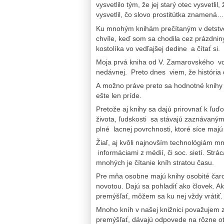
vysvetlilo tým, že jej starý otec vysvetlil
vysvetlil, čo slovo prostitútka znamená…
Ku mnohým knihám prečítaným v detstve,
chvíle, keď som sa chodila cez prázdni
kostolíka vo vedľajšej dedine a čítať si.
Moja prvá kniha od V. Zamarovského vo mn
nedávnej. Preto dnes viem, že história 
A možno práve preto sa hodnotné knihy o
ešte len príde.
Pretože aj knihy sa dajú prirovnať k ľu
života, ľudskosti sa stávajú zaznávaný
plné lacnej povrchnosti, ktoré síce maj
Žiaľ, aj kvôli najnovším technológiám mn
informáciami z médií, či soc. sietí. Str
mnohých je čítanie kníh stratou času.
Pre mňa osobne majú knihy osobité čaro. 
novotou. Dajú sa pohladiť ako človek. A
premýšľať, môžem sa ku nej vždy vrátiť.
Mnoho kníh v našej knižnici považujem 
premýšľať, dávajú odpovede na rôzne ot