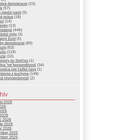
stvá demokracie
(23)
ak
(57)
a medzi nami
(5)
ké práva
(18)
ho!
(14)
ienky
(13)
radené
(446)
dobé mýty
(3)
jný život
(5)
by demokracie
(60)
ikum
(63)
dušu
(119)
nzie
(10)
ovory so Smrťou
(1)
lna "ne"spravodlivosť
(34)
vodca pre ťažké časy
(1)
slenia z kuchyne
(149)
ká rovnoprávnosť
(2)
hív
st 2026
2026
2026
 2026
c 2026
uár 2026
ár 2026
mber 2025
mber 2025