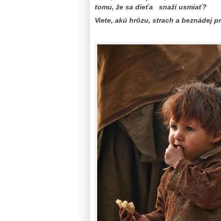
tomu, že sa dieťa snaží usmiať?
Viete, akú hrôzu, strach a beznádej p