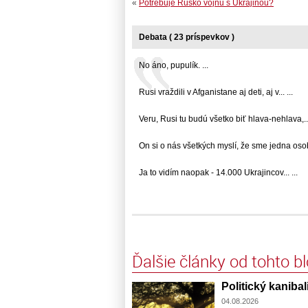
«
Potrebuje Rusko vojnu s Ukrajinou?
Debata ( 23 príspevkov )
No áno, pupulík. ...
Rusi vraždili v Afganistane aj deti, aj v... ...
Veru, Rusi tu budú všetko biť hlava-nehlava,... 
On si o nás všetkých myslí, že sme jedna osoba
Ja to vidím naopak - 14.000 Ukrajincov... ...
Ďalšie články od tohto b
Politický kaniba
04.08.2026