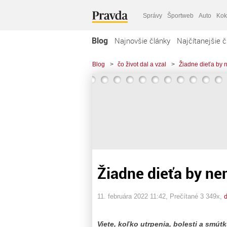
Správy
Športweb
Auto
Kok
Blog
Najnovšie články
Najčítanejšie č
Blog
>
čo život dal a vzal
>
Žiadne dieťa by n
Žiadne dieťa by nem
11. februára 2022 11:42
, Prečítané 3 349x,
Viete, koľko utrpenia, bolesti a smú