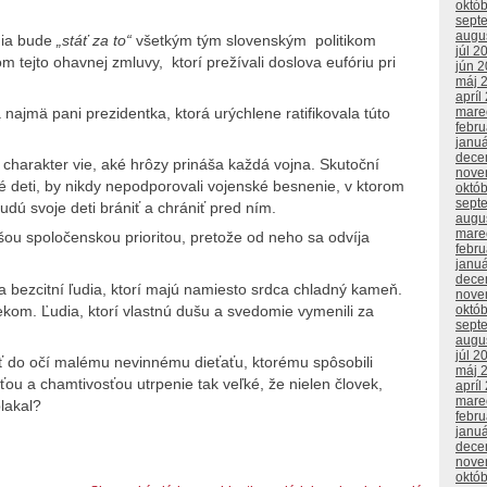
októ
sept
augu
nia bude
„stáť za to“
všetkým tým slovenským politikom
júl 2
 tejto ohavnej zmluvy, ktorí prežívali doslova eufóriu pri
jún 
máj 
apríl
mare
a najmä pani prezidentka, ktorá urýchlene ratifikovala túto
febr
janu
dece
 charakter vie, aké hrôzy prináša každá vojna. Skutoční
nove
tné deti, by nikdy nepodporovali vojenské besnenie, v ktorom
októ
sept
budú svoje deti brániť a chrániť pred ním.
augu
mare
ššou spoločenskou prioritou, pretože od neho sa odvíja
febr
janu
dece
 bezcitní ľudia, ktorí majú namiesto srdca chladný kameň.
nove
ekom. Ľudia, ktorí vlastnú dušu a svedomie vymenili za
októ
sept
augu
júl 2
eť do očí malému nevinnému dieťaťu, ktorému spôsobili
máj 
u a chamtivosťou utrpenie tak veľké, že nielen človek,
apríl
mare
plakal?
febr
janu
dece
nove
októ