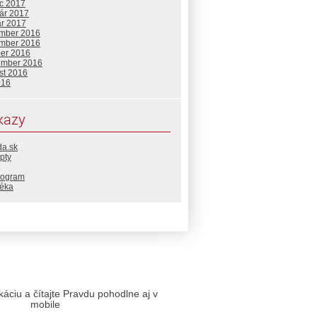
c 2017
uár 2017
ár 2017
mber 2016
mber 2016
ber 2016
ember 2016
st 2016
016
kazy
da.sk
pty
rogram
téka
likáciu a čítajte Pravdu pohodlne aj v
mobile