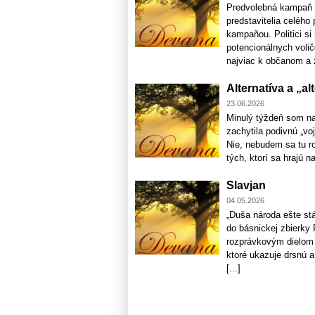
Predvolebná kampaň n
predstavitelia celého
kampaňou. Politici si
potencionálnych voličo
najviac k občanom a z
Alternatíva a „a
23.06.2026
Minulý týždeň som na
zachytila podivnú „voj
Nie, nebudem sa tu ro
tých, ktorí sa hrajú na
Slavjan
04.05.2026
„Duša národa ešte stá
do básnickej zbierky 
rozprávkovým dielom p
ktoré ukazuje drsnú a
[...]