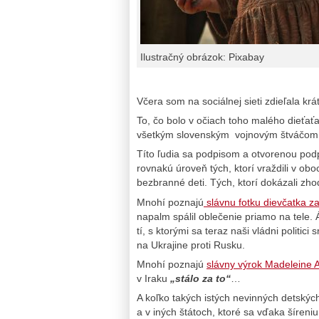
Ilustračný obrázok: Pixabay
Včera som na sociálnej sieti zdieľala krá
To, čo bolo v očiach toho malého dieťať
všetkým slovenským vojnovým štváčom a 
Títo ľudia sa podpisom a otvorenou pod
rovnakú úroveň tých, ktorí vraždili v ob
bezbranné deti. Tých, ktorí dokázali zho
Mnohí poznajú
slávnu fotku dievčatka 
napalm spálil oblečenie priamo na tele. Á
tí, s ktorými sa teraz naši vládni politic
na Ukrajine proti Rusku.
Mnohí poznajú
slávny výrok Madeleine A
v Iraku
„stálo za to“
…
A koľko takých istých nevinných detskýc
a v iných štátoch, ktoré sa vďaka šíreni