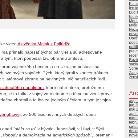
Klam
len t
Ľudi
ľuds
Mor 
Myšl
Neza
novo
Obyča
podo
tke video
dievčatka Malak z Fallúdže
.
polit
pre 
a ma primälo napísať týchto pár viet a sú adresované
rece
tým, ktorí podpísali tzv. obrannú zmluvu.
Rozh
sociá
porou vojenského besnenia na Ukrajine postavili na
Sprie
och svetových vojnách. Tých, ktorý týrali v koncentrákoch
Zamy
žens
diť atómové zbrane na nevinných, nič netušiacich ľudí.
zasiahnutého napalmom,
ktoré nahé uteká, pretože mu
Arc
no, je to fotka z vojny vo Vietname a tú vojnu viedli práve
i srdečne zbratali a to iba za jediným účelom, a tým je vojna
augu
jún 
máj 
apríl
lbrightovej,
že 500 tisíc nevinných detských obetí
mare
febr
janu
h obetí
“stálo za to”
v bývalej Juhoslávii, v Líbyi, v Sýrii
dece
u
„slobody a demokracie na amerických spôsob“
, premenili
nove