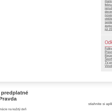
mare
febr
janu
dece
nove
októ
sept
augu
júl 2
Od
Fotky
Prav
Rece
Šport
TV p
Vino
 predplatné
Pravda
stiahnite si ap
ormácie na každý deň