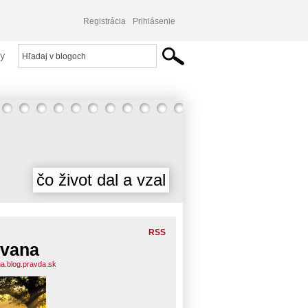
Registrácia
Prihlásenie
y
čo život dal a vzal
RSS
vana
a.blog.pravda.sk