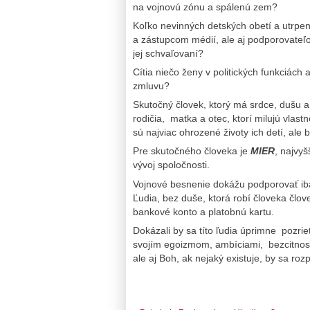
na vojnovú zónu a spálenú zem?
Koľko nevinných detských obetí a utrpe
a zástupcom médií, ale aj podporovateľom
jej schvaľovaní?
Cítia niečo ženy v politických funkciách 
zmluvu?
Skutočný človek, ktorý má srdce, dušu a
rodičia, matka a otec, ktorí milujú vlas
sú najviac ohrozené životy ich detí, ale 
Pre skutočného človeka je
MIER
, najvy
vývoj spoločnosti.
Vojnové besnenie dokážu podporovať iba
Ľudia, bez duše, ktorá robí človeka člov
bankové konto a platobnú kartu.
Dokázali by sa títo ľudia úprimne pozri
svojím egoizmom, ambíciami, bezcitnosťo
ale aj Boh, ak nejaký existuje, by sa roz