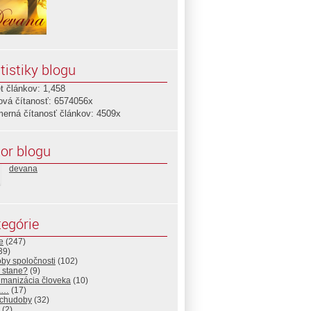
tistiky blogu
t článkov: 1,458
ová čítanosť: 6574056x
merná čítanosť článkov: 4509x
or blogu
devana
egórie
e
(247)
39)
by spoločnosti
(102)
 stane?
(9)
manizácia človeka
(10)
a…
(17)
 chudoby
(32)
(2)