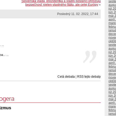
Slovenská vláda, prezidentka a vládni poslanci ohrozujú
sept
bezpečnosť nielen vlastného štátu, ale celej Európy
»
augu
júl 2
jún 
Posledný 11. 02. 2022, 17:44
máj 
apríl
mare
febr
janu
dece
nove
októ
...
sept
augu
júl 2
... ...
jún 
máj 
apríl
febr
janu
dece
Celá debata
|
RSS tejto debaty
nove
októ
sept
augu
júl 2
jún 
logera
máj 
apríl
mare
lizmus
febr
janu