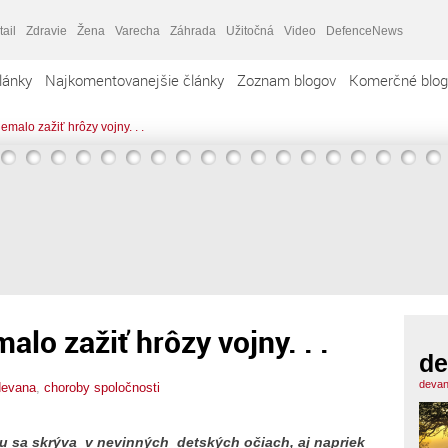
tail
Zdravie
Žena
Varecha
Záhrada
Užitočná
Video
DefenceNews
lánky
Najkomentovanejšie články
Zoznam blogov
Komerčné blog
emalo zažiť hrôzy vojny. . .
alo zažiť hrôzy vojny. . .
de
devan
devana
,
choroby spoločnosti
tku sa skrýva v nevinných detských očiach, aj napriek