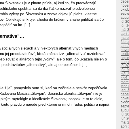
dece
a Slovensku je v plnom prúde, aj keď to, čo predvádzajú
nove
 politického spektra, sa dá iba ťažko nazvať predvolebnou
októ
sept
 robia výlety po Slovensku a znova objavujú plebs, vlastne
augu
v. Obliekajú si kroje, chodia do krčiem v snahe priblížiť sa čo
júl 2
apáčiť sa im. [...]
jún 
máj 
apríl
lternatíva“…
mare
febr
janu
 sociálnych sieťach a v niektorých alternatívnych médiách
nove
nu jej predstaviteľov“, ktorá začala tzv. „alternatívu“ rozdeľovať.
októ
sept
zpisovať o aktéroch tejto „vojny“, ale o tom, čo ukázala nielen o
augu
 predstaviteľov „alternatívy“, ale aj o spoločnosti [...]
júl 2
jún 
máj 
apríl
mare
febr
le žije“, pomyslela som si, keď sa začítala a neskôr započúvala
janu
Radovana Masára „Slavjan“. Básnická zbierka „Slavjan“ nie je
dece
nove
lným mytológie a idealizácie Slovanov, naopak je to to dielo,
októ
 krutú pravdu o národe pred ktorou si mnohí ľudia, politici a najmä
sept
augu
júl 2
jún 
máj 
apríl