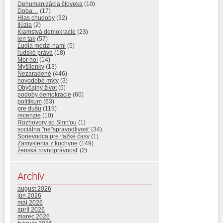
Dehumanizácia človeka
(10)
Doba…
(17)
Hlas chudoby
(32)
Ilúzia
(2)
Klamstvá demokracie
(23)
len tak
(57)
Ľudia medzi nami
(5)
ľudské práva
(18)
Mor ho!
(14)
Myšlienky
(13)
Nezaradené
(446)
novodobé mýty
(3)
Obyčajný život
(5)
podoby demokracie
(60)
politikum
(63)
pre dušu
(119)
recenzie
(10)
Rozhovory so Smrťou
(1)
sociálna "ne"spravodlivosť
(34)
Sprievodca pre ťažké časy
(1)
Zamyslenia z kuchyne
(149)
ženská rovnoprávnosť
(2)
Archív
august 2026
jún 2026
máj 2026
apríl 2026
marec 2026