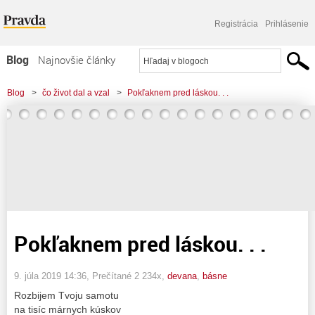
Registrácia
Prihlásenie
Blog
Najnovšie články
Najčítanejšie články
Blog
>
čo život dal a vzal
>
Pokľaknem pred láskou. . .
Najkomentovanejšie články
Zoznam blogov
Komerčné blogy
Pokľaknem pred láskou. . .
9. júla 2019 14:36
, Prečítané 2 234x,
devana
,
básne
Rozbijem Tvoju samotu
na tisíc márnych kúskov