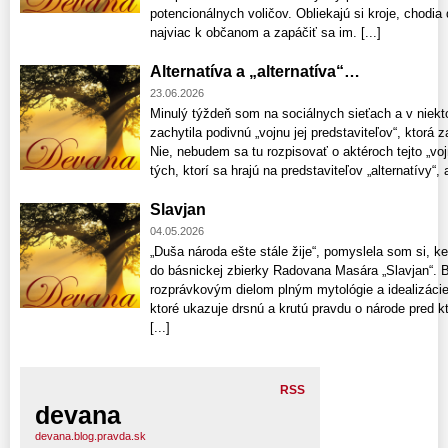
potencionálnych voličov. Obliekajú si kroje, chodia 
najviac k občanom a zapáčiť sa im. [...]
Alternatíva a „alternatíva“…
23.06.2026
Minulý týždeň som na sociálnych sieťach a v niekt
zachytila podivnú „vojnu jej predstaviteľov“, ktorá z
Nie, nebudem sa tu rozpisovať o aktéroch tejto „voj
tých, ktorí sa hrajú na predstaviteľov „alternatívy“, a
Slavjan
04.05.2026
„Duša národa ešte stále žije“, pomyslela som si, k
do básnickej zbierky Radovana Masára „Slavjan“. Bá
rozprávkovým dielom plným mytológie a idealizácie 
ktoré ukazuje drsnú a krutú pravdu o národe pred kt
[...]
RSS
devana
devana.blog.pravda.sk