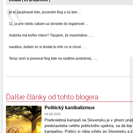
je to zaujímavé foto, pozerám flog a sú tam ...
11, ja pre istotu cakam az doraste do legalnosti ...
Autorka má koľko rokov? Tipujem, že maximálne... ...
nautilus, dufam ze si dostal tu info co si chcel ...
Teraz som si prezeral flog kde na rastline podobnej... ...
Ďalšie články od tohto blogera
Politický kanibalizmus
04.08.2026
Predvolebná kampaň na Slovensku je v plnom prúde
predstavitelia celého politického spektra, sa dá ib
kampaňou. Politici si robia výlety po Slovensku a 