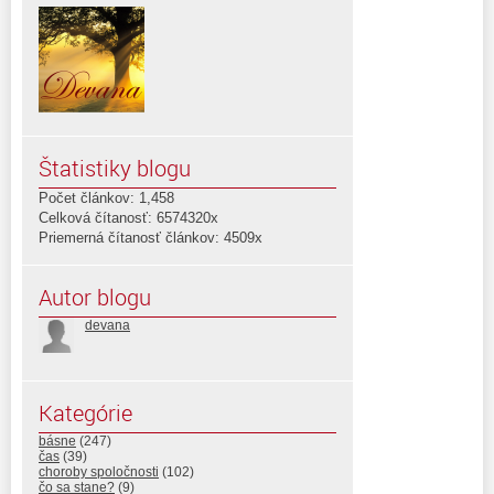
Štatistiky blogu
Počet článkov: 1,458
Celková čítanosť: 6574320x
Priemerná čítanosť článkov: 4509x
Autor blogu
devana
Kategórie
básne
(247)
čas
(39)
choroby spoločnosti
(102)
čo sa stane?
(9)