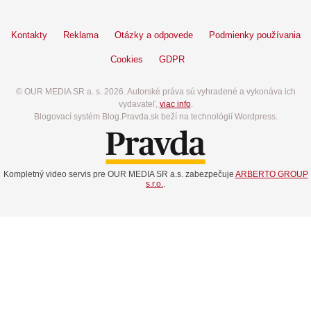
Kontakty
Reklama
Otázky a odpovede
Podmienky používania
Cookies
GDPR
© OUR MEDIA SR a. s. 2026. Autorské práva sú vyhradené a vykonáva ich
vydavateľ,
viac info
.
Blogovací systém Blog.Pravda.sk beží na technológií Wordpress.
Kompletný video servis pre OUR MEDIA SR a.s. zabezpečuje
ARBERTO GROUP
s.r.o.
.