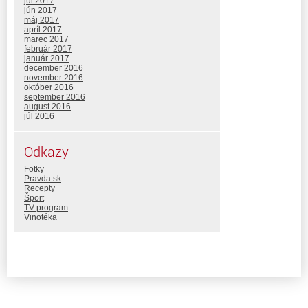
júl 2017
jún 2017
máj 2017
apríl 2017
marec 2017
február 2017
január 2017
december 2016
november 2016
október 2016
september 2016
august 2016
júl 2016
Odkazy
Fotky
Pravda.sk
Recepty
Šport
TV program
Vinotéka