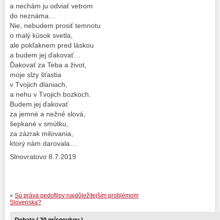
a nechám ju odviať vetrom
do neznáma…
Nie, nebudem prosiť temnotu
o malý kúsok svetla,
ale pokľaknem pred láskou
a budem jej ďakovať…
Ďakovať za Teba a život,
moje slzy šťastia
v Tvojich dlaniach,
a nehu v Tvojich bozkoch.
Budem jej ďakovať
za jemné a nežné slová,
šepkané v smútku,
za zázrak milovania,
ktorý nám darovala…
Slnovratovo 8.7.2019
«
Sú práva pedofilov najdôležitejším problémom
Slovenska?
Debata ( 20 príspevkov )