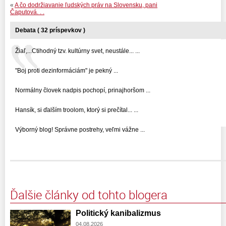
«
A čo dodržiavanie ľudských práv na Slovensku, pani
Čaputová. . .
Debata ( 32 príspevkov )
Žiaľ,...Ctihodný tzv. kultúrny svet, neustále... ...
"Boj proti dezinformáciám" je pekný ...
Normálny človek nadpis pochopí, prinajhoršom ...
Hansík, si ďalším troolom, ktorý si prečítal... ...
Výborný blog! Správne postrehy, veľmi vážne ...
Ďalšie články od tohto blogera
Politický kanibalizmus
04.08.2026