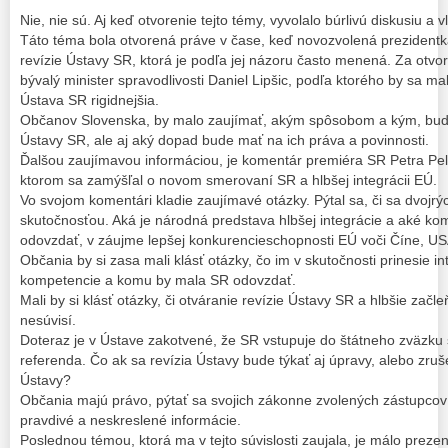
Nie, nie sú. Aj keď otvorenie tejto témy, vyvolalo búrlivú diskusiu a
Táto téma bola otvorená práve v čase, keď novozvolená prezidentk
revízie Ústavy SR, ktorá je podľa jej názoru často menená. Za otvor
bývalý minister spravodlivosti Daniel Lipšic, podľa ktorého by sa ma
Ústava SR rigidnejšia.
Občanov Slovenska, by malo zaujímať, akým spôsobom a kým, bud
Ústavy SR, ale aj aký dopad bude mať na ich práva a povinnosti.
Ďalšou zaujímavou informáciou, je komentár premiéra SR Petra Pell
ktorom sa zamýšľal o novom smerovaní SR a hlbšej integrácii EÚ.
Vo svojom komentári kladie zaujímavé otázky. Pýtal sa, či sa dvojr
skutočnosťou. Aká je národná predstava hlbšej integrácie a aké ko
odovzdať, v záujme lepšej konkurencieschopnosti EÚ voči Číne, US
Občania by si zasa mali klásť otázky, čo im v skutočnosti prinesie i
kompetencie a komu by mala SR odovzdať.
Mali by si klásť otázky, či otváranie revízie Ústavy SR a hlbšie zač
nesúvisí.
Doteraz je v Ústave zakotvené, že SR vstupuje do štátneho zväzku s
referenda. Čo ak sa revízia Ústavy bude týkať aj úpravy, alebo zr
Ústavy?
Občania majú právo, pýtať sa svojich zákonne zvolených zástupcov 
pravdivé a neskreslené informácie.
Poslednou témou, ktorá ma v tejto súvislosti zaujala, je málo preze