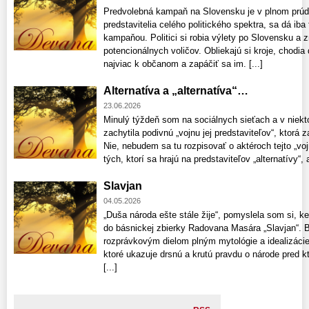
Predvolebná kampaň na Slovensku je v plnom prúde
predstavitelia celého politického spektra, sa dá ib
kampaňou. Politici si robia výlety po Slovensku a 
potencionálnych voličov. Obliekajú si kroje, chodia 
najviac k občanom a zapáčiť sa im. [...]
Alternatíva a „alternatíva“…
23.06.2026
Minulý týždeň som na sociálnych sieťach a v niekt
zachytila podivnú „vojnu jej predstaviteľov“, ktorá z
Nie, nebudem sa tu rozpisovať o aktéroch tejto „voj
tých, ktorí sa hrajú na predstaviteľov „alternatívy“, a
Slavjan
04.05.2026
„Duša národa ešte stále žije“, pomyslela som si, k
do básnickej zbierky Radovana Masára „Slavjan“. Bá
rozprávkovým dielom plným mytológie a idealizácie 
ktoré ukazuje drsnú a krutú pravdu o národe pred kt
[...]