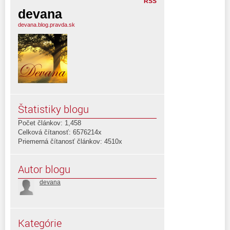
RSS
devana
devana.blog.pravda.sk
Štatistiky blogu
Počet článkov: 1,458
Celková čítanosť: 6576214x
Priemerná čítanosť článkov: 4510x
Autor blogu
devana
Kategórie