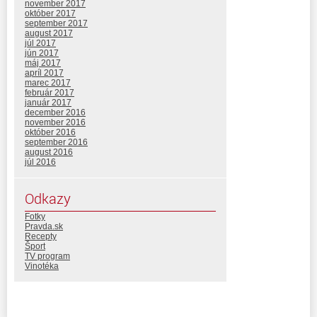
november 2017
október 2017
september 2017
august 2017
júl 2017
jún 2017
máj 2017
apríl 2017
marec 2017
február 2017
január 2017
december 2016
november 2016
október 2016
september 2016
august 2016
júl 2016
Odkazy
Fotky
Pravda.sk
Recepty
Šport
TV program
Vinotéka