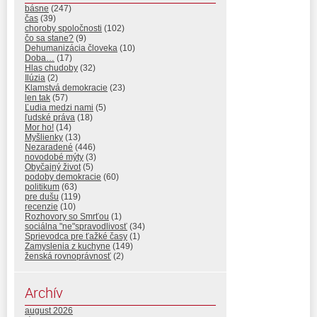
básne
(247)
čas
(39)
choroby spoločnosti
(102)
čo sa stane?
(9)
Dehumanizácia človeka
(10)
Doba…
(17)
Hlas chudoby
(32)
Ilúzia
(2)
Klamstvá demokracie
(23)
len tak
(57)
Ľudia medzi nami
(5)
ľudské práva
(18)
Mor ho!
(14)
Myšlienky
(13)
Nezaradené
(446)
novodobé mýty
(3)
Obyčajný život
(5)
podoby demokracie
(60)
politikum
(63)
pre dušu
(119)
recenzie
(10)
Rozhovory so Smrťou
(1)
sociálna "ne"spravodlivosť
(34)
Sprievodca pre ťažké časy
(1)
Zamyslenia z kuchyne
(149)
ženská rovnoprávnosť
(2)
Archív
august 2026