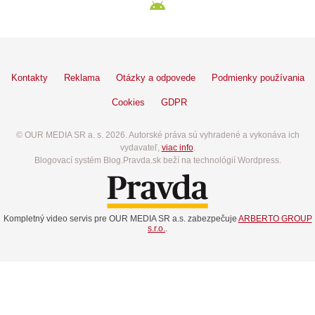
Kontakty
Reklama
Otázky a odpovede
Podmienky používania
Cookies
GDPR
© OUR MEDIA SR a. s. 2026. Autorské práva sú vyhradené a vykonáva ich
vydavateľ,
viac info
.
Blogovací systém Blog.Pravda.sk beží na technológií Wordpress.
Kompletný video servis pre OUR MEDIA SR a.s. zabezpečuje
ARBERTO GROUP
s.r.o.
.