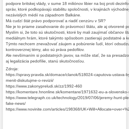
podpore britskej vlády, v sume 18 miliónov libier na boj proti dezi
správ, ktoré podkopávajú stabilitu spoločnosti, v krajinách východne
nezávislých médií na západnom Balkáne.
Má cudzí štát právo podporovať a riadiť cenzúru v SR?
Nie je to priame zasahovanie do právomocí štátu, ale aj otvorené 
Myslím si, že toto sú skutočnosti, ktoré by mali zaujímať občanov št
mediálnym hrám, ktoré takýmto spôsobom zastierajú podstatné a ko
Týmto nechcem znevažovať záujem a pobúrenie ľudí, ktorí odsudzujú 
kontroverznej témy, ako sú práva pedofilov.
Ale nevšímaním si podstatných javov, sa môže stať, že sa presadzo
aj legalizácia pedofílie, stanú skutočnosťou.
Zdroje:
https://spravy.pravda.sk/domace/clanok/518024-caputova-ustava-b
menit-diskutujme-o-revizii/
https://www.zakonypreludi.sk/zz/1992-460
https://komentare.hnonline.sk/komentare/1971632-eu-a-slovensko-
https://www.telegraph.co.uk/technology/2019/07/06/jeremy-hunt-ple
fake-news/
https://www.novinite.com/articles/198368/UK+Will+Allocate+over