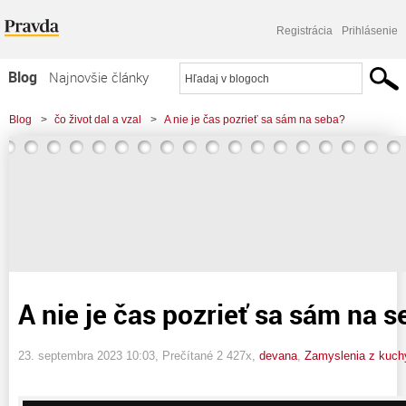
Registrácia
Prihlásenie
Blog
Najnovšie články
Najčítanejšie články
Blog
>
čo život dal a vzal
>
A nie je čas pozrieť sa sám na seba?
Najkomentovanejšie články
Zoznam blogov
Komerčné blogy
A nie je čas pozrieť sa sám na 
23. septembra 2023 10:03
, Prečítané 2 427x,
devana
,
Zamyslenia z kuch