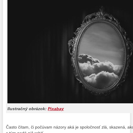
Ilustračný obrázok:
Pixabay
Často čítam, či počúvam názory aká je spoločnosť zlá, skazená, ako
s tým nedá nič robiť.