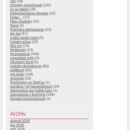
čas
(39)
choroby spoločnosti
(102)
čo sa stane?
(9)
Dehumanizácia človeka
(10)
Doba…
(17)
Hlas chudoby
(32)
Ilúzia
(2)
Klamstvá demokracie
(23)
len tak
(57)
Ľudia medzi nami
(5)
ľudské práva
(18)
Mor ho!
(14)
Myšlienky
(13)
Nezaradené
(446)
novodobé mýty
(3)
Obyčajný život
(5)
podoby demokracie
(60)
politikum
(63)
pre dušu
(119)
recenzie
(10)
Rozhovory so Smrťou
(1)
sociálna "ne"spravodlivosť
(34)
Sprievodca pre ťažké časy
(1)
Zamyslenia z kuchyne
(149)
ženská rovnoprávnosť
(2)
Archív
august 2026
jún 2026
máj 2026