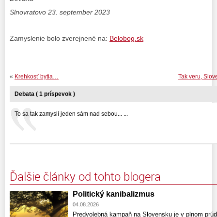
Slnovratovo 23. september 2023
Zamyslenie bolo zverejnené na:
Belobog.sk
«
Krehkosť bytia…
Tak veru, Slo
Debata ( 1 príspevok )
To sa tak zamyslí jeden sám nad sebou... ...
Ďalšie články od tohto blogera
Politický kanibalizmus
04.08.2026
Predvolebná kampaň na Slovensku je v plnom prúde