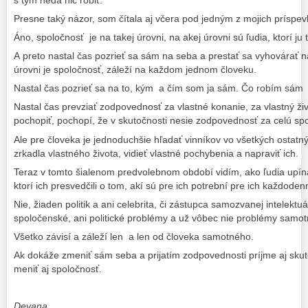
Presne taký názor, som čítala aj včera pod jedným z mojich prísp
Áno, spoločnosť je na takej úrovni, na akej úrovni sú ľudia, ktorí ju t
A preto nastal čas pozrieť sa sám na seba a prestať sa vyhovárať n
úrovni je spoločnosť, záleží na každom jednom človeku.
Nastal čas pozrieť sa na to, kým a čím som ja sám. Čo robím sám 
Nastal čas prevziať zodpovednosť za vlastné konanie, za vlastný živ
pochopiť, pochopí, že v skutočnosti nesie zodpovednosť za celú sp
Ale pre človeka je jednoduchšie hľadať vinníkov vo všetkých ostat
zrkadla vlastného života, vidieť vlastné pochybenia a napraviť ich.
Teraz v tomto šialenom predvolebnom období vidím, ako ľudia upínaj
ktorí ich presvedčili o tom, akí sú pre ich potrební pre ich každoden
Nie, žiaden politik a ani celebrita, či zástupca samozvanej intelektuál
spoločenské, ani politické problémy a už vôbec nie problémy samo
Všetko závisí a záleží len a len od človeka samotného.
Ak dokáže zmeniť sám seba a prijatím zodpovednosti príjme aj sku
meniť aj spoločnosť.
Devana