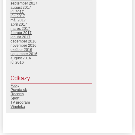
september 2017
august 2017
júl 2017
jún 2017
máj 2017
apríl 2017
marec 2017
február 2017
január 2017
december 2016
november 2016
október 2016
september 2016
august 2016
júl 2016
Odkazy
Fotky
Pravda.sk
Recepty
Šport
TV program
Vinotéka