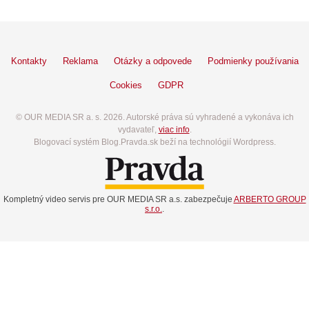
Kontakty
Reklama
Otázky a odpovede
Podmienky používania
Cookies
GDPR
© OUR MEDIA SR a. s. 2026. Autorské práva sú vyhradené a vykonáva ich
vydavateľ,
viac info
.
Blogovací systém Blog.Pravda.sk beží na technológií Wordpress.
Kompletný video servis pre OUR MEDIA SR a.s. zabezpečuje
ARBERTO GROUP
s.r.o.
.