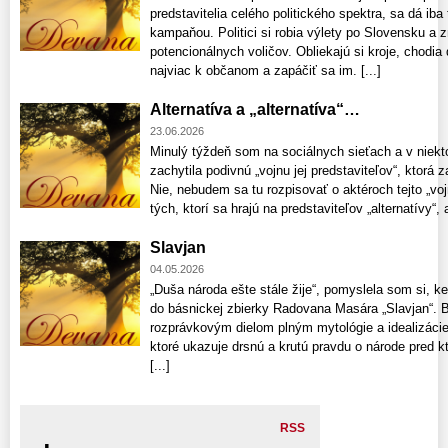
predstavitelia celého politického spektra, sa dá ib
kampaňou. Politici si robia výlety po Slovensku a 
potencionálnych voličov. Obliekajú si kroje, chodia 
najviac k občanom a zapáčiť sa im. [...]
Alternatíva a „alternatíva“…
23.06.2026
Minulý týždeň som na sociálnych sieťach a v niekt
zachytila podivnú „vojnu jej predstaviteľov“, ktorá z
Nie, nebudem sa tu rozpisovať o aktéroch tejto „voj
tých, ktorí sa hrajú na predstaviteľov „alternatívy“, a
Slavjan
04.05.2026
„Duša národa ešte stále žije“, pomyslela som si, k
do básnickej zbierky Radovana Masára „Slavjan“. Bá
rozprávkovým dielom plným mytológie a idealizácie 
ktoré ukazuje drsnú a krutú pravdu o národe pred kt
[...]
RSS