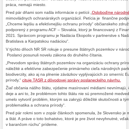
práca, nemajú miesto.
Pred pár dňami som našla informácie o petícii „
Osloboďme národné
mimovládnych ochranárskych organizácií. Petícia je finančne podpo
„Chceme lepšiu a efektívnejšiu ochranu prírody“ občianskeho združ
podporený z programu ACF – Slovakia, ktorý je financovaný z Fi
2021. Správcom programu je Nadácia Ekopolis v partnerstve s Nadá
Bratislava a Karpatskou nadáciou“.
V týchto dňoch NR SR rokuje o presune štátnych pozemkov v náro
Poslanci posunuli novelu zákona do druhého čítania.
„Prevodom správy štátnych pozemkov na organizáciu ochrany príro
náležité a efektívne zabezpečenie primárneho cieľa národných park
biodiverzity, ako aj na plnenie záväzkov vyplývajúcich zo smerníc E
prírody,“
cituje TASR z dôvodovej správy poslaneckého návrhu.
Žiaľ občania nášho štátu, výdatne masírovaní médiami nevnímajú, č
deje a ani to, že problémom tohto štátu nie sú premnožené medvede
umelo vytvoriť problém, ktorým sa zakryjú dôležité skutočnosti a tý
problematika a ochrana prírody“.
Pred pár rokmi som v zopár článkoch spomenula, že Slovensko je 
a štát. A práve o toto bohatstvo, ktoré je pre život nevyhnutné, vď
v barančom rúchu“ prídeme.