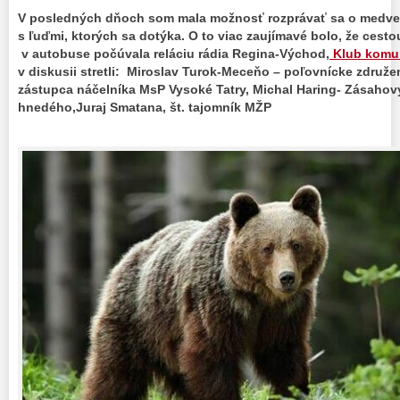
V posledných dňoch som mala možnosť rozprávať sa o medved
s ľuďmi, ktorých sa dotýka. O to viac zaujímavé bolo, že cesto
v autobuse počúvala reláciu rádia Regina-Východ,
Klub komun
v diskusii stretli: Miroslav Turok-Meceňo – poľovnícke združe
zástupca náčelníka MsP Vysoké Tatry, Michal Haring- Zásahov
hnedého,Juraj Smatana, št. tajomník MŽP