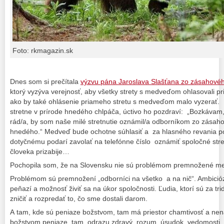
Foto: rkmagazin.sk
Dnes som si prečítala
výzvu pána Jaroslava Slašťana zo zásahov
ktorý vyzýva verejnosť, aby všetky strety s medveďom ohlasovali p
ako by také ohlásenie priameho stretu s medveďom malo vyzerať. 
stretne v prírode hnedého chlpáča, úctivo ho pozdraví: „Bozkávam
rád/a, by som naše milé stretnutie oznámil/a odborníkom zo zása
hnedého.“ Medveď bude ochotne súhlasiť a za hlasného revania po
dotyčnému podarí zavolať na telefónne číslo oznámiť spoločné str
človeka prizabije…
Pochopila som, že na Slovensku nie sú problémom premnožené 
Problémom sú premnožení „odborníci na všetko a na nič“. Ambiciózni d
peňazí a možnosť živiť sa na úkor spoločnosti. Ľudia, ktorí sú za tri
zničiť a rozpredať to, čo sme dostali darom.
A tam, kde sú peniaze božstvom, tam má priestor chamtivosť a nen
božstvom peniaze, tam odrazu zdravý rozum, úsudok, vedomosti, s