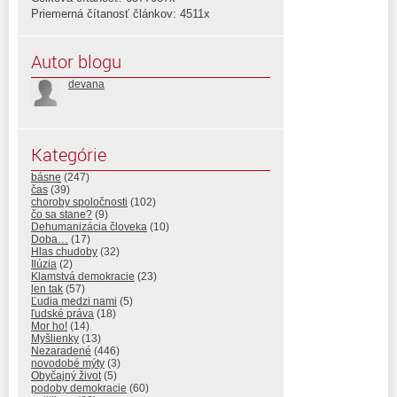
Priemerná čítanosť článkov: 4511x
Autor blogu
devana
Kategórie
básne
(247)
čas
(39)
choroby spoločnosti
(102)
čo sa stane?
(9)
Dehumanizácia človeka
(10)
Doba…
(17)
Hlas chudoby
(32)
Ilúzia
(2)
Klamstvá demokracie
(23)
len tak
(57)
Ľudia medzi nami
(5)
ľudské práva
(18)
Mor ho!
(14)
Myšlienky
(13)
Nezaradené
(446)
novodobé mýty
(3)
Obyčajný život
(5)
podoby demokracie
(60)