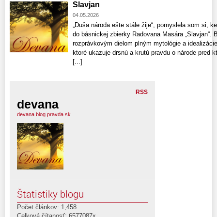
Slavjan
04.05.2026
„Duša národa ešte stále žije“, pomyslela som si, k
do básnickej zbierky Radovana Masára „Slavjan“. Bá
rozprávkovým dielom plným mytológie a idealizácie 
ktoré ukazuje drsnú a krutú pravdu o národe pred kt
[...]
RSS
devana
devana.blog.pravda.sk
Štatistiky blogu
Počet článkov: 1,458
Celková čítanosť: 6577087x