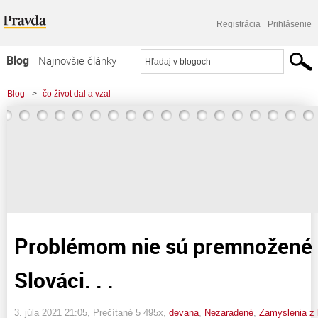
Registrácia
Prihlásenie
Blog
Najnovšie články
Najčítanejšie články
Blog
>
čo život dal a vzal
Najkomentovanejšie články
>
Problémom nie sú premnožené medvede milí Slováci. . .
Zoznam blogov
Komerčné blogy
Problémom nie sú premnožené 
Slováci. . .
3. júla 2021 21:05
, Prečítané 5 495x,
devana
,
Nezaradené
,
Zamyslenia z