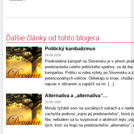
Ďalšie články od tohto blogera
Politický kanibalizmus
04.08.2026
Predvolebná kampaň na Slovensku je v plnom prúde
predstavitelia celého politického spektra, sa dá ib
kampaňou. Politici si robia výlety po Slovensku a 
potencionálnych voličov. Obliekajú si kroje, chodia 
najviac k občanom a zapáčiť sa im. [...]
Alternatíva a „alternatíva“…
23.06.2026
Minulý týždeň som na sociálnych sieťach a v niekt
zachytila podivnú „vojnu jej predstaviteľov“, ktorá z
Nie, nebudem sa tu rozpisovať o aktéroch tejto „voj
tých, ktorí sa hrajú na predstaviteľov „alternatívy“, a