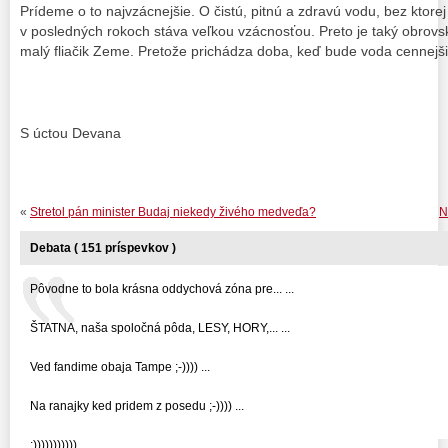
Prídeme o to najvzácnejšie. O čistú, pitnú a zdravú vodu, bez ktorej
v posledných rokoch stáva veľkou vzácnosťou. Preto je taký obrovs
malý fliačik Zeme. Pretože prichádza doba, keď bude voda cennejši
S úctou Devana
«
Stretol pán minister Budaj niekedy živého medveďa?
N
Debata ( 151 príspevkov )
Pôvodne to bola krásna oddychová zóna pre... ...
ŠTATNA, naša spoločná pôda, LESY, HORY,... ...
Ved fandime obaja Tampe ;-)))) ...
Na ranajky ked pridem z posedu ;-)))) ...
:))))))))))) ...