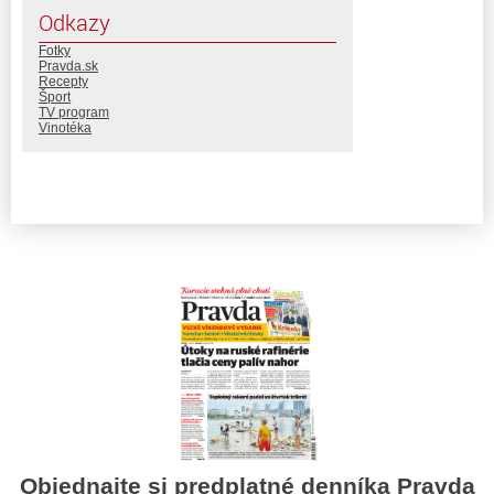
Odkazy
Fotky
Pravda.sk
Recepty
Šport
TV program
Vinotéka
Objednajte si predplatné denníka Pravda