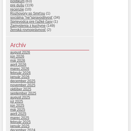
politikum
(63)
pre dušu
(119)
recenzie
(10)
Rozhovory so Smrťou
(1)
sociálna "ne"spravodlivosť
(34)
Sprievodca pre ťažké časy
(1)
Zamyslenia z kuchyne
(149)
ženská rovnoprávnosť
(2)
Archív
august 2026
jún 2026
máj 2026
apríl 2026
marec 2026
február 2026
január 2026
december 2025
november 2025
október 2025
september 2025
august 2025
júl 2025
jún 2025
máj 2025
apríl 2025
marec 2025
február 2025
január 2025
december 2024