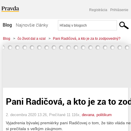
Registrácia
Prihlásenie
Blog
Najnovšie články
Najčítanejšie články
Blog
>
čo život dal a vzal
>
Pani Radičová, a kto je za to zodpovedný?
Najkomentovanejšie články
Zoznam blogov
Komerčné blogy
Pani Radičová, a kto je za to z
2. decembra 2020 13:26
, Prečítané 11 116x,
devana
,
politikum
Vyjadrenia bývalej premiérky pani Radičovej o tom, že táto vláda ne
si prečítala s veľkým záujmom.