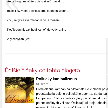
Autor blogu nemôže z diskusií nič mazať. ...
rezim ti uz velmi dlhy cas predklada na vyber ...
civil, že ty vieš veľmi dobre čo ja môžem ...
Keď jeden hlupák hodí kameň do vody, ani ...
A ty čo vyťahuješ? ...
Ďalšie články od tohto blogera
Politický kanibalizmus
04.08.2026
Predvolebná kampaň na Slovensku je v plnom prúde
predstavitelia celého politického spektra, sa dá ib
kampaňou. Politici si robia výlety po Slovensku a 
potencionálnych voličov. Obliekajú si kroje, chodia 
najviac k občanom a zapáčiť sa im. [...]