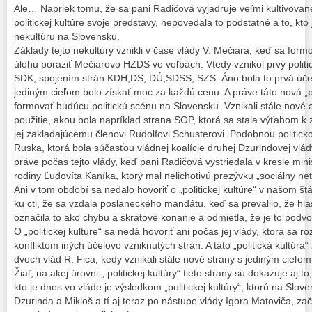
Ale… Napriek tomu, že sa pani Radičová vyjadruje veľmi kultivovane
politickej kultúre svoje predstavy, nepovedala to podstatné a to, kto
nekultúru na Slovensku.
Základy tejto nekultúry vznikli v čase vlády V. Mečiara, keď sa formova
úlohu poraziť Mečiarovo HZDS vo voľbách. Vtedy vznikol prvý poli
SDK, spojením strán KDH,DS, DÚ,SDSS, SZS. Áno bola to prvá účelo
jediným cieľom bolo získať moc za každú cenu. A práve táto nová „po
formovať budúcu politickú scénu na Slovensku. Vznikali stále nové 
použitie, akou bola napríklad strana SOP, ktorá sa stala výťahom k
jej zakladajúcemu členovi Rudolfovi Schusterovi. Podobnou politick
Ruska, ktorá bola súčasťou vládnej koalície druhej Dzurindovej vlády.
práve počas tejto vlády, keď pani Radičová vystriedala v kresle mini
rodiny Ľudovíta Kaníka, ktorý mal nelichotivú prezývku „sociálny ne
Ani v tom období sa nedalo hovoriť o „politickej kultúre“ v našom štá
ku cti, že sa vzdala poslaneckého mandátu, keď sa prevalilo, že hl
označila to ako chybu a skratové konanie a odmietla, že je to podvo
O „politickej kultúre“ sa nedá hovoriť ani počas jej vlády, ktorá sa
konfliktom iných účelovo vzniknutých strán. A táto „politická kultúra
dvoch vlád R. Fica, kedy vznikali stále nové strany s jediným cieľom
Žiaľ, na akej úrovni „ politickej kultúry“ tieto strany sú dokazuje aj to
kto je dnes vo vláde je výsledkom „politickej kultúry“, ktorú na Slov
Dzurinda a Mikloš a tí aj teraz po nástupe vlády Igora Matoviča, zač