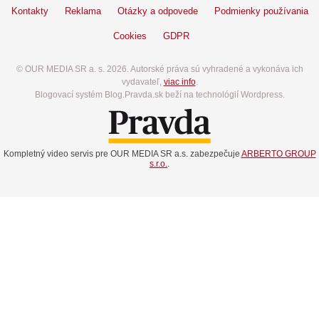
Kontakty
Reklama
Otázky a odpovede
Podmienky používania
Cookies
GDPR
© OUR MEDIA SR a. s. 2026. Autorské práva sú vyhradené a vykonáva ich
vydavateľ,
viac info
.
Blogovací systém Blog.Pravda.sk beží na technológií Wordpress.
Kompletný video servis pre OUR MEDIA SR a.s. zabezpečuje
ARBERTO GROUP
s.r.o.
.