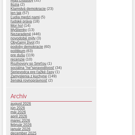
Hlas chudoby
(32)
Ilúzia
(2)
Klamstvá demokracie
(23)
len tak
(57)
Ľudia medzi nami
(5)
ľudské práva
(18)
Mor ho!
(14)
Myšlienky
(13)
Nezaradené
(446)
novodobé mýty
(3)
Obyčajný život
(5)
podoby demokracie
(60)
politikum
(63)
pre dušu
(119)
recenzie
(10)
Rozhovory so Smrťou
(1)
sociálna "ne"spravodlivosť
(34)
Sprievodca pre ťažké časy
(1)
Zamyslenia z kuchyne
(149)
ženská rovnoprávnosť
(2)
Archív
august 2026
jún 2026
máj 2026
apríl 2026
marec 2026
február 2026
január 2026
december 2025