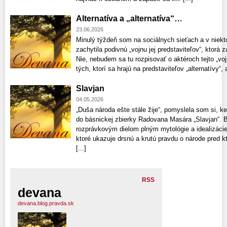
Alternatíva a „alternatíva“…
23.06.2026
Minulý týždeň som na sociálnych sieťach a v niekt
zachytila podivnú „vojnu jej predstaviteľov“, ktorá z
Nie, nebudem sa tu rozpisovať o aktéroch tejto „voj
tých, ktorí sa hrajú na predstaviteľov „alternatívy“, a
Slavjan
04.05.2026
„Duša národa ešte stále žije“, pomyslela som si, k
do básnickej zbierky Radovana Masára „Slavjan“. Bá
rozprávkovým dielom plným mytológie a idealizácie 
ktoré ukazuje drsnú a krutú pravdu o národe pred kt
[...]
RSS
devana
devana.blog.pravda.sk