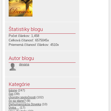
Štatistiky blogu
Počet článkov: 1,458
Celková čítanosť: 6575045x
Priemerná čítanosť článkov: 4510x
Autor blogu
devana
Kategórie
básne
(247)
čas
(39)
choroby spoločnosti
(102)
čo sa stane?
(9)
Dehumanizácia človeka
(10)
Doba…
(17)