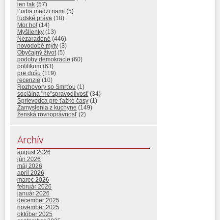
len tak
(57)
Ľudia medzi nami
(5)
ľudské práva
(18)
Mor ho!
(14)
Myšlienky
(13)
Nezaradené
(446)
novodobé mýty
(3)
Obyčajný život
(5)
podoby demokracie
(60)
politikum
(63)
pre dušu
(119)
recenzie
(10)
Rozhovory so Smrťou
(1)
sociálna "ne"spravodlivosť
(34)
Sprievodca pre ťažké časy
(1)
Zamyslenia z kuchyne
(149)
ženská rovnoprávnosť
(2)
Archív
august 2026
jún 2026
máj 2026
apríl 2026
marec 2026
február 2026
január 2026
december 2025
november 2025
október 2025