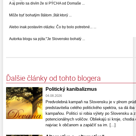
A aj preto sa divím že si PÝCHA od Domaše ...
Môže byť bohatým štátom ,štát ktorý ...
Alebo inak postavím otázku: Čo by bolo potrebné... ...
Autorka blogu sa pýta:"Je Slovensko bohatý ...
Ďalšie články od tohto blogera
Politický kanibalizmus
04.08.2026
Predvolebná kampaň na Slovensku je v plnom prúde
predstavitelia celého politického spektra, sa dá ib
kampaňou. Politici si robia výlety po Slovensku a 
potencionálnych voličov. Obliekajú si kroje, chodia 
najviac k občanom a zapáčiť sa im. [...]