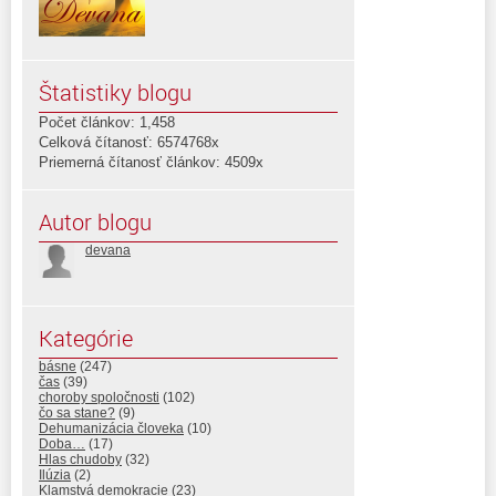
Štatistiky blogu
Počet článkov: 1,458
Celková čítanosť: 6574768x
Priemerná čítanosť článkov: 4509x
Autor blogu
devana
Kategórie
básne
(247)
čas
(39)
choroby spoločnosti
(102)
čo sa stane?
(9)
Dehumanizácia človeka
(10)
Doba…
(17)
Hlas chudoby
(32)
Ilúzia
(2)
Klamstvá demokracie
(23)