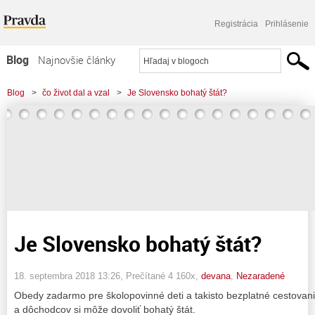
Registrácia
Prihlásenie
Blog
Najnovšie články
Najčítanejšie články
Blog
>
čo život dal a vzal
>
Je Slovensko bohatý štát?
Najkomentovanejšie články
Zoznam blogov
Komerčné blogy
Je Slovensko bohatý štát?
18. septembra 2018 13:26
, Prečítané 4 160x,
devana
,
Nezaradené
Obedy zadarmo pre školopovinné deti a takisto bezplatné cestovani
a dôchodcov si môže dovoliť bohatý štát.