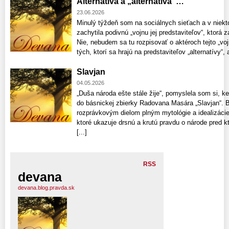
Alternatíva a „alternatíva“…
23.06.2026
Minulý týždeň som na sociálnych sieťach a v niekt
zachytila podivnú „vojnu jej predstaviteľov“, ktorá z
Nie, nebudem sa tu rozpisovať o aktéroch tejto „voj
tých, ktorí sa hrajú na predstaviteľov „alternatívy“, a
Slavjan
04.05.2026
„Duša národa ešte stále žije“, pomyslela som si, k
do básnickej zbierky Radovana Masára „Slavjan“. Bá
rozprávkovým dielom plným mytológie a idealizácie 
ktoré ukazuje drsnú a krutú pravdu o národe pred kt
[...]
RSS
devana
devana.blog.pravda.sk