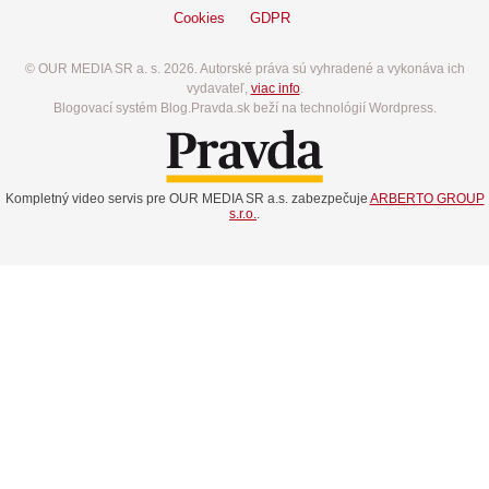
Cookies
GDPR
© OUR MEDIA SR a. s. 2026. Autorské práva sú vyhradené a vykonáva ich
vydavateľ,
viac info
.
Blogovací systém Blog.Pravda.sk beží na technológií Wordpress.
Kompletný video servis pre OUR MEDIA SR a.s. zabezpečuje
ARBERTO GROUP
s.r.o.
.