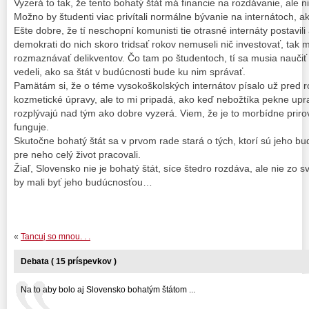
Vyzerá to tak, že tento bohatý štát má financie na rozdávanie, ale 
Možno by študenti viac privítali normálne bývanie na internátoch, 
Ešte dobre, že tí neschopní komunisti tie otrasné internáty postavili a
demokrati do nich skoro tridsať rokov nemuseli nič investovať, tak
rozmaznávať delikventov. Čo tam po študentoch, tí sa musia naučiť
vedeli, ako sa štát v budúcnosti bude ku nim správať.
Pamätám si, že o téme vysokoškolských internátov písalo už pred r
kozmetické úpravy, ale to mi pripadá, ako keď nebožtíka pekne upr
rozplývajú nad tým ako dobre vyzerá. Viem, že je to morbídne prirov
funguje.
Skutočne bohatý štát sa v prvom rade stará o tých, ktorí sú jeho bud
pre neho celý život pracovali.
Žiaľ, Slovensko nie je bohatý štát, síce štedro rozdáva, ale nie zo s
by mali byť jeho budúcnosťou…
«
Tancuj so mnou. . .
Debata ( 15 príspevkov )
Na to aby bolo aj Slovensko bohatým štátom ...