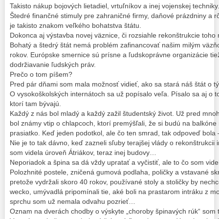
Takisto nákup bojových lietadiel, vrtuľníkov a inej vojenskej techniky
Štedré finančné stimuly pre zahraničné firmy, daňové prázdniny a rô
je takisto znakom veľkého bohatstva štátu.
Dokonca aj výstavba novej väznice, či rozsiahle rekonštrukcie toh
Bohatý a štedrý štát nemá problém zafinancovať našim milým väzň
rokov. Európske smernice sú prísne a ľudskoprávne organizácie tiež
dodržiavanie ľudských práv.
Prečo o tom píšem?
Pred pár dňami som mala možnosť vidieť, ako sa stará náš štát o t
O vysokoškolských internátoch sa už popísalo veľa. Písalo sa aj o to
ktorí tam bývajú.
Každý z nás bol mladý a každý zažil študentský život. Už pred mn
bol známy vtip o chlapcoch, ktorí premýšľali, že si budú na balkóne 
prasiatko. Keď jeden podotkol, ale čo ten smrad, tak odpoveď bola
Nie je to tak dávno, keď zazneli sľuby terajšej vlády o rekonštrukcii
som videla úroveň Átriákov, teraz inej budovy…
Neporiadok a špina sa dá vždy upratať a vyčistiť, ale to čo som vide
Polozhnité postele, zničená gumová podlaha, poličky a vstavané skri
pretože vydržali skoro 40 rokov, používané stoly a stoličky by nechc
wecko, umývadlá pripomínali tie, aké boli na prastarom intráku z mo
sprchu som už nemala odvahu pozrieť…
Oznam na dverách chodby o výskyte „choroby špinavých rúk“ som t