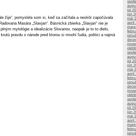
sept
augu
júl 2
jún 
le žije“, pomyslela som si, keď sa začítala a neskôr započúvala
máj 
apríl
Radovana Masára „Slavjan“. Básnická zbierka „Slavjan“ nie je
mare
lným mytológie a idealizácie Slovanov, naopak je to to dielo,
febr
 krutú pravdu o národe pred ktorou si mnohí ľudia, politici a najmä
janu
dece
nove
októ
sept
augu
júl 2
jún 
máj 
apríl
febr
janu
dece
nove
októ
sept
augu
júl 2
jún 
máj 
apríl
mare
febr
janu