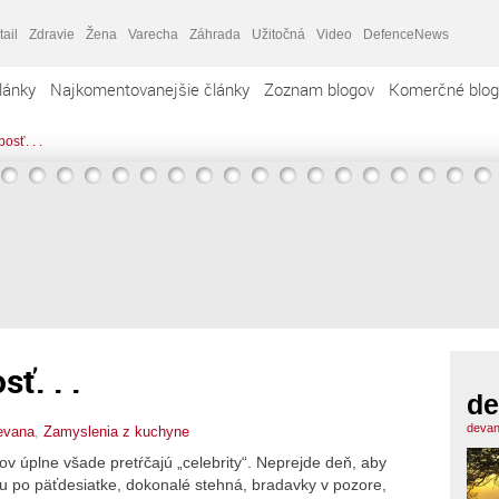
tail
Zdravie
Žena
Varecha
Záhrada
Užitočná
Video
DefenceNews
lánky
Najkomentovanejšie články
Zoznam blogov
Komerčné blog
osť. . .
ť. . .
de
devan
evana
,
Zamyslenia z kuchyne
ov úplne všade pretŕčajú „celebrity“. Neprejde deň, aby
u po päťdesiatke, dokonalé stehná, bradavky v pozore,