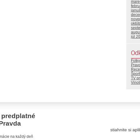
mare
febr
janu
dece
nove
októ
sept
augu
júl 2
Od
Fotky
Prav
Rece
Šport
TV p
Vino
 predplatné
Pravda
stiahnite si ap
ormácie na každý deň