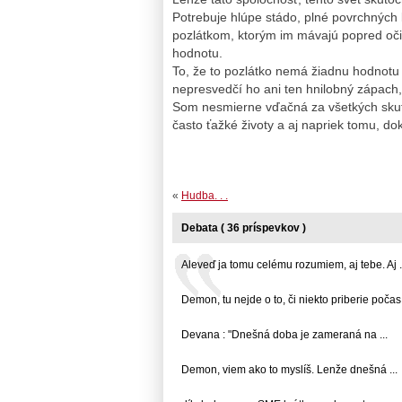
Potrebuje hlúpe stádo, plné povrchných ľ
pozlátkom, ktorým im mávajú popred oči 
hodnotu.
To, že to pozlátko nemá žiadnu hodnotu s
nepresvedčí ho ani ten hnilobný zápach,
Som nesmierne vďačná za všetkých skutočn
často ťažké životy a aj napriek tomu, dok
«
Hudba. . .
Debata ( 36 príspevkov )
Aleveď ja tomu celému rozumiem, aj tebe. Aj .
Demon, tu nejde o to, či niekto priberie počas 
Devana : "Dnešná doba je zameraná na ...
Demon, viem ako to myslíš. Lenže dnešná ...