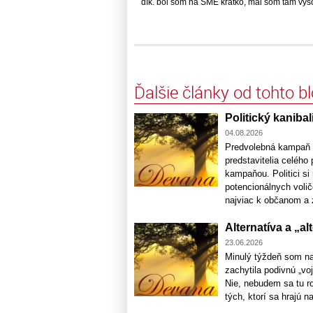
dík. bol som na SME krátko, mal som tam vyso
Ďalšie články od tohto b
Politický kaniba
04.08.2026
Predvolebná kampaň n
predstavitelia celého
kampaňou. Politici si
potencionálnych voličo
najviac k občanom a z
Alternatíva a „a
23.06.2026
Minulý týždeň som na
zachytila podivnú „voj
Nie, nebudem sa tu ro
tých, ktorí sa hrajú na