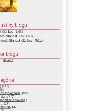
tistiky blogu
t článkov: 1,458
ová čítanosť: 6575650x
merná čítanosť článkov: 4510x
or blogu
devana
egórie
e
(247)
39)
by spoločnosti
(102)
 stane?
(9)
manizácia človeka
(10)
a…
(17)
 chudoby
(32)
(2)