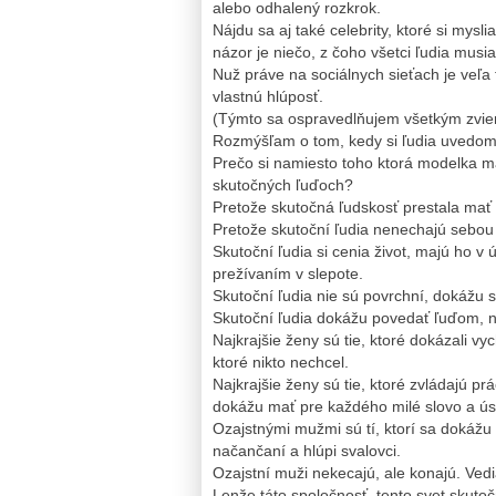
alebo odhalený rozkrok.
Nájdu sa aj také celebrity, ktoré si mys
názor je niečo, z čoho všetci ľudia musi
Nuž práve na sociálnych sieťach je veľa 
vlastnú hlúposť.
(Týmto sa ospravedlňujem všetkým zvie
Rozmýšľam o tom, kedy si ľudia uvedomi
Prečo si namiesto toho ktorá modelka má
skutočných ľuďoch?
Pretože skutočná ľudskosť prestala mať 
Pretože skutoční ľudia nenechajú sebou
Skutoční ľudia si cenia život, majú ho v 
prežívaním v slepote.
Skutoční ľudia nie sú povrchní, dokážu sú
Skutoční ľudia dokážu povedať ľuďom, na
Najkrajšie ženy sú tie, ktoré dokázali vy
ktoré nikto nechcel.
Najkrajšie ženy sú tie, ktoré zvládajú p
dokážu mať pre každého milé slovo a ú
Ozajstnými mužmi sú tí, ktorí sa dokážu
načančaní a hlúpi svalovci.
Ozajstní muži nekecajú, ale konajú. Vedi
Lenže táto spoločnosť, tento svet skuto