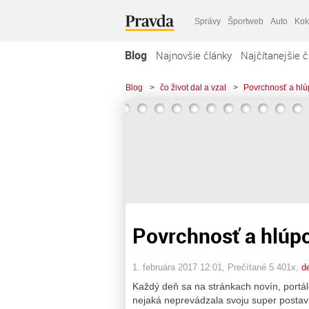
Správy
Športweb
Auto
Kok
Blog
Najnovšie články
Najčítanejšie č
Blog
>
čo život dal a vzal
>
Povrchnosť a hlúp
Povrchnosť a hlúpos
1. februára 2017 12:01
, Prečítané 5 401x,
d
Každý deň sa na stránkach novín, portál
nejaká neprevádzala svoju super postav