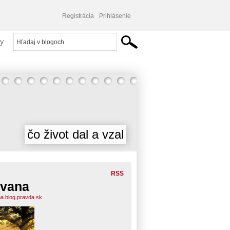
Registrácia
Prihlásenie
y
čo život dal a vzal
RSS
vana
a.blog.pravda.sk