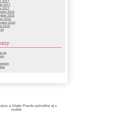
c 2017
uár 2017
ár 2017
mber 2016
mber 2016
ber 2016
ember 2016
st 2016
016
kazy
da.sk
pty
rogram
téka
likáciu a čítajte Pravdu pohodlne aj v
mobile