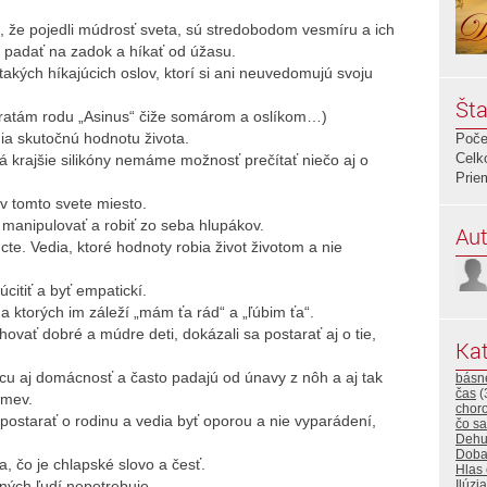
lia, že pojedli múdrosť sveta, sú stredobodom vesmíru a ich
a padať na zadok a híkať od úžasu.
takých híkajúcich oslov, ktorí si ani neuvedomujú svoju
Šta
ratám rodu „Asinus“ čiže somárom a oslíkom…)
a skutočnú hodnotu života.
Poče
Celk
 krajšie silikóny nemáme možnosť prečítať niečo aj o
Prie
v tomto svete miesto.
 manipulovať a robiť zo seba hlupákov.
Aut
úcte. Vedia, ktoré hodnoty robia život životom a nie
citiť a byť empatickí.
 ktorých im záleží „mám ťa rád“ a „ľúbim ťa“.
chovať dobré a múdre deti, dokázali sa postarať aj o tie,
Kat
rácu aj domácnosť a často padajú od únavy z nôh a aj tak
básn
čas
(
smev.
choro
 postarať o rodinu a vedia byť oporou a nie vyparádení,
čo sa
Dehu
Dob
a, čo je chlapské slovo a česť.
Hlas
čných ľudí nepotrebuje.
Ilúzia