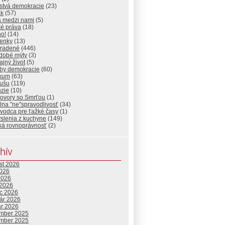
stvá demokracie
(23)
ak
(57)
a medzi nami
(5)
ké práva
(18)
ho!
(14)
ienky
(13)
radené
(446)
dobé mýty
(3)
jný život
(5)
by demokracie
(60)
ikum
(63)
dušu
(119)
nzie
(10)
ovory so Smrťou
(1)
lna "ne"spravodlivosť
(34)
vodca pre ťažké časy
(1)
slenia z kuchyne
(149)
ká rovnoprávnosť
(2)
hív
st 2026
2026
2026
 2026
c 2026
uár 2026
ár 2026
mber 2025
mber 2025