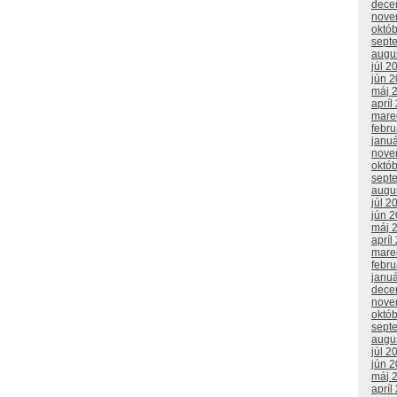
dece
nove
októ
sept
augu
júl 2
jún 
máj 
apríl
mare
febr
janu
nove
októ
sept
augu
júl 2
jún 
máj 
apríl
mare
febr
janu
dece
nove
októ
sept
augu
júl 2
jún 
máj 
apríl