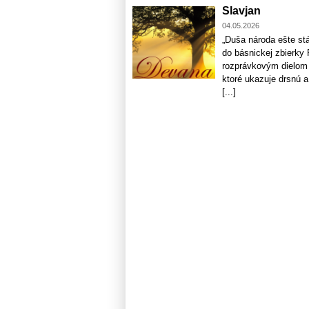
Slavjan
04.05.2026
„Duša národa ešte stá
do básnickej zbierky 
rozprávkovým dielom p
ktoré ukazuje drsnú a
[...]