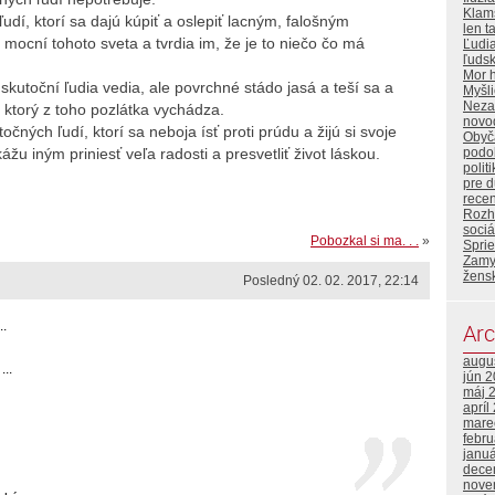
Klam
udí, ktorí sa dajú kúpiť a oslepiť lacným, falošným
len t
mocní tohoto sveta a tvrdia im, že je to niečo čo má
Ľudi
ľuds
Mor 
kutoční ľudia vedia, ale povrchné stádo jasá a teší sa a
Myšl
Neza
 ktorý z toho pozlátka vychádza.
novo
ých ľudí, ktorí sa neboja ísť proti prúdu a žijú si svoje
Obyča
ážu iným priniesť veľa radosti a presvetliť život láskou.
podo
polit
pre 
rece
Rozh
sociá
Pobozkal si ma. . .
»
Sprie
Zamy
žens
Posledný 02. 02. 2017, 22:14
..
Arc
augu
...
jún 
máj 
apríl
mare
febr
janu
dece
nove