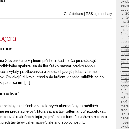
kú ...
októ
sept
augu
júl 2
Celá debata
|
RSS tejto debaty
jún 
máj 
apríl
mare
febr
logera
janu
dece
nove
lizmus
októ
sept
augu
a Slovensku je v plnom prúde, aj keď to, čo predvádzajú
mare
 politického spektra, sa dá iba ťažko nazvať predvolebnou
febr
janu
 robia výlety po Slovensku a znova objavujú plebs, vlastne
dece
v. Obliekajú si kroje, chodia do krčiem v snahe priblížiť sa čo
nove
októ
apáčiť sa im. [...]
sept
augu
lternatíva“…
júl 2
máj 
apríl
 sociálnych sieťach a v niektorých alternatívnych médiách
mare
febr
nu jej predstaviteľov“, ktorá začala tzv. „alternatívu“ rozdeľovať.
janu
zpisovať o aktéroch tejto „vojny“, ale o tom, čo ukázala nielen o
dece
 predstaviteľov „alternatívy“, ale aj o spoločnosti [...]
nove
októ