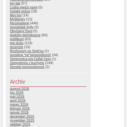
len tak
(57)
Ľudia medzi nami
(5)
ľudské práva
(18)
Mor ho!
(14)
Myšlienky
(13)
Nezaradené
(446)
novodobé mýty
(3)
Obyčajný život
(5)
podoby demokracie
(60)
politikum
(63)
pre dušu
(119)
recenzie
(10)
Rozhovory so Smrťou
(1)
sociálna "ne"spravodlivosť
(34)
Sprievodca pre ťažké časy
(1)
Zamyslenia z kuchyne
(149)
ženská rovnoprávnosť
(2)
Archív
august 2026
jún 2026
máj 2026
apríl 2026
marec 2026
február 2026
január 2026
december 2025
november 2025
október 2025