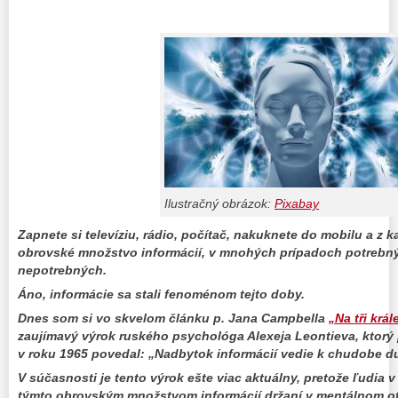
Ilustračný obrázok:
Pixabay
Zapnete si televíziu, rádio, počítač, nakuknete do mobilu a z k
obrovské množstvo informácií, v mnohých prípadoch potrebný
nepotrebných.
Áno, informácie sa stali fenoménom tejto doby.
Dnes som si vo skvelom článku p. Jana Campbella
„Na tři král
zaujímavý výrok ruského psychológa Alexeja Leontieva, ktorý 
v roku 1965 povedal: „Nadbytok informácií vedie k chudobe d
V súčasnosti je tento výrok ešte viac aktuálny, pretože ľudia 
týmto obrovským množstvom informácií držaní v mentálnom ot