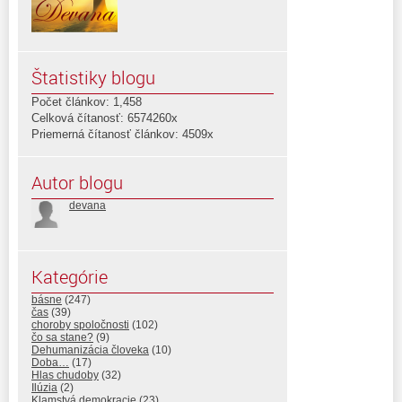
Štatistiky blogu
Počet článkov: 1,458
Celková čítanosť: 6574260x
Priemerná čítanosť článkov: 4509x
Autor blogu
devana
Kategórie
básne
(247)
čas
(39)
choroby spoločnosti
(102)
čo sa stane?
(9)
Dehumanizácia človeka
(10)
Doba…
(17)
Hlas chudoby
(32)
Ilúzia
(2)
Klamstvá demokracie
(23)