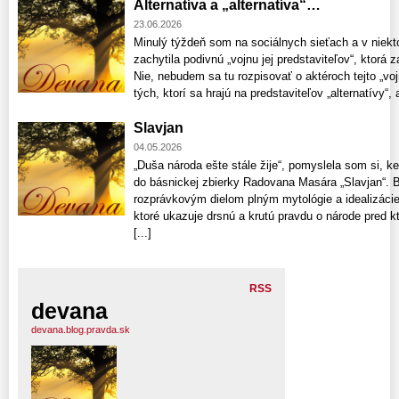
Alternatíva a „alternatíva“…
23.06.2026
Minulý týždeň som na sociálnych sieťach a v niekt
zachytila podivnú „vojnu jej predstaviteľov“, ktorá z
Nie, nebudem sa tu rozpisovať o aktéroch tejto „voj
tých, ktorí sa hrajú na predstaviteľov „alternatívy“, a
Slavjan
04.05.2026
„Duša národa ešte stále žije“, pomyslela som si, k
do básnickej zbierky Radovana Masára „Slavjan“. Bá
rozprávkovým dielom plným mytológie a idealizácie 
ktoré ukazuje drsnú a krutú pravdu o národe pred kt
[...]
RSS
devana
devana.blog.pravda.sk