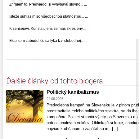
Zhrniem to. Predviedol si vyhýbavú slovno... ...
Isteže súhlasím so všeobecnou platnosťou... ...
K sensejovi. Konštatujem, že máš skreslený... ...
Ešte som zabudol čo sa týka tzv. slobodnej... ...
Ďalšie články od tohto blogera
Politický kanibalizmus
04.08.2026
Predvolebná kampaň na Slovensku je v plnom prúde
predstavitelia celého politického spektra, sa dá ib
kampaňou. Politici si robia výlety po Slovensku a 
potencionálnych voličov. Obliekajú si kroje, chodia 
najviac k občanom a zapáčiť sa im. [...]