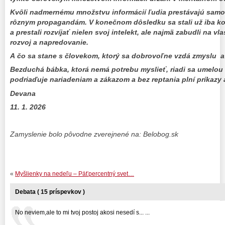
Kvôli nadmernému množstvu informácií ľudia prestávajú samos
rôznym propagandám. V konečnom dôsledku sa stali už iba k
a prestali rozvíjať nielen svoj intelekt, ale najmä zabudli na 
rozvoj a napredovanie.
A čo sa stane s človekom, ktorý sa dobrovoľne vzdá zmyslu a
Bezduchá bábka, ktorá nemá potrebu myslieť, riadi sa umelou 
podriaďuje nariadeniam a zákazom a bez reptania plní príkaz
Devana
11. 1. 2026
Zamyslenie bolo pôvodne zverejnené na: Belobog.sk
«
Myšlienky na nedeľu – Päťpercentný svet…
Debata ( 15 príspevkov )
No neviem,ale to mi tvoj postoj akosi nesedí s... ...