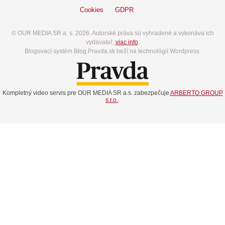
Cookies
GDPR
© OUR MEDIA SR a. s. 2026. Autorské práva sú vyhradené a vykonáva ich
vydavateľ,
viac info
.
Blogovací systém Blog.Pravda.sk beží na technológií Wordpress.
Kompletný video servis pre OUR MEDIA SR a.s. zabezpečuje
ARBERTO GROUP
s.r.o.
.