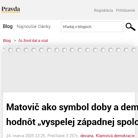
Registrácia
Prihlásenie
Blog
Najnovšie články
Najčítanejšie články
Blog
>
čo život dal a vzal
Najkomentovanejšie články
>
Matovič ako symbol doby a demokratických hodnôt „vyspelej západnej
Zoznam blogov
spoločnosti“…
Komerčné blogy
Matovič ako symbol doby a dem
hodnôt „vyspelej západnej spol
14. marca 2025 13:25
, Prečítané 3 157x,
devana
,
Klamstvá demokracie