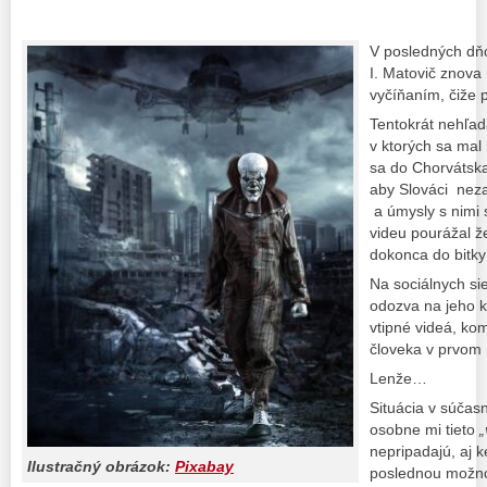
V posledných dňo
I. Matovič znova
vyčíňaním, čiže 
Tentokrát nehľad
v ktorých sa mal 
sa do Chorvátska
aby Slováci neza
a úmysly s nimi 
videu pourážal že
dokonca do bitk
Na sociálnych si
odozva na jeho k
vtipné videá, ko
človeka v prvom
Lenže…
Situácia v súčasn
osobne mi tieto
„
nepripadajú, aj 
Ilustračný obrázok:
Pixabay
poslednou možno