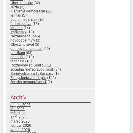
Hlas chudoby
(32)
Ilúzia
(2)
Klamstvá demokracie
(23)
len tak
(57)
Ľudia medzi nami
(5)
ľudské práva
(18)
Mor ho!
(14)
Myšlienky
(13)
Nezaradené
(446)
novodobé mýty
(3)
Obyčajný život
(5)
podoby demokracie
(60)
politikum
(63)
pre dušu
(119)
recenzie
(10)
Rozhovory so Smrťou
(1)
sociálna "ne"spravodlivosť
(34)
Sprievodca pre ťažké časy
(1)
Zamyslenia z kuchyne
(149)
ženská rovnoprávnosť
(2)
Archív
august 2026
jún 2026
máj 2026
apríl 2026
marec 2026
február 2026
január 2026