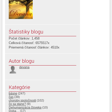
Štatistiky blogu
Počet článkov: 1,458
Celková čítanosť: 6575517x
Priemerná čítanosť článkov: 4510x
Autor blogu
devana
Kategórie
básne
(247)
čas
(39)
choroby spoločnosti
(102)
čo sa stane?
(9)
Dehumanizácia človeka
(10)
Doba…
(17)