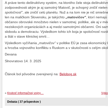
A práve tento deštruktívny systém, na ktorého čele stoja deštruktívn
zodpovednosti akým je aj samotný Matovič, je schopný zničiť nielen
spoločnosť“
, ale zničiť celú planétu. Nuž a na tom nie je nič smiešn
len na maličkom Slovensku, je takýchto
„matovičov“
, ktorí nemajú
občanov obrovské množstvo nielen v samotnej politike, ale aj v méd
neziskových organizáciách a aj medzi samotnými občanmi. Oni sam
slobodu a demokraciu. Výsledkom tohto ich boja je spoločnosť rozde
a štát v stave klinickej smrti…
Výsledkom vyčíňania
„matovičov“
v politike EÚ je zasa ekonomický 
a hrozba vojnového konfliktu s Ruskom a v skutočnosti s celým ok
Devana
Slnovratovo 14. 3. 2025
Článok bol pôvodne zverejnený na:
Belobog.sk
«
Krutosť informačnej vojny…
Vykop
Debata ( 37 príspevkov )