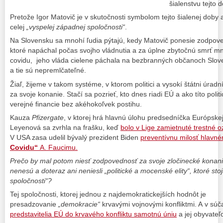
šialenstvu tejto d
Pretože Igor Matovič je v skutočnosti symbolom tejto šialenej dob
celej
„vyspelej západnej spoločnosti“
.
Na Slovensku sa mnohí ľudia pýtajú, kedy Matovič ponesie zodpov
ktoré napáchal počas svojho vládnutia a za úplne zbytočnú smrť m
covidu, jeho vláda cielene páchala na bezbranných občanoch Sloven
a tie sú nepremlčateľné.
Žiaľ, žijeme v takom systéme, v ktorom politici a vysokí štátni úra
za svoje konanie. Stačí sa pozrieť, kto dnes riadi EÚ a ako títo polit
verejné financie bez akéhokoľvek postihu.
Kauza
Pfizergate
, v ktorej hrá hlavnú úlohu predsedníčka Európske
Leyenová sa zvrhla na frašku, keď
bolo v Lige zamietnuté trestné 
V USA zasa udelil bývalý prezident Biden
preventívnu milosť hlavn
Covidu“
A. Faucimu.
Prečo by mal potom niesť zodpovednosť za svoje zločinecké konani
nenesú
a doteraz ani neniesli „politické a mocenské elity“, ktoré sto
spoločnosti“?
Tej spoločnosti, ktorej jednou z najdemokratickejších hodnôt je
presadzovanie
„demokracie“
krvavými vojnovými konfliktmi. A v súč
predstavitelia EÚ do krvavého konfliktu samotnú úniu
a jej obyvateľ