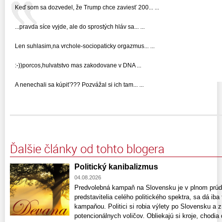
Keď som sa dozvedel, že Trump chce zaviesť 200... ...
...pravda síce vyjde, ale do sprostých hláv sa... ...
Len suhlasim,na vrchole-sociopaticky orgazmus... ...
:-))porcos,hulvatstvo mas zakodovane v DNA ...
A nenechali sa kúpiť??? Pozvážal si ich tam... ...
Ďalšie články od tohto blogera
Politický kanibalizmus
04.08.2026
Predvolebná kampaň na Slovensku je v plnom prúde
predstavitelia celého politického spektra, sa dá ib
kampaňou. Politici si robia výlety po Slovensku a 
potencionálnych voličov. Obliekajú si kroje, chodia 