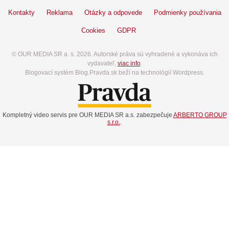
Kontakty
Reklama
Otázky a odpovede
Podmienky používania
Cookies
GDPR
© OUR MEDIA SR a. s. 2026. Autorské práva sú vyhradené a vykonáva ich
vydavateľ,
viac info
.
Blogovací systém Blog.Pravda.sk beží na technológií Wordpress.
Kompletný video servis pre OUR MEDIA SR a.s. zabezpečuje
ARBERTO GROUP
s.r.o.
.