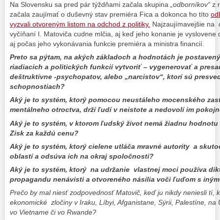
Na Slovensku sa pred pár týždňami začala skupina
„odborníkov“
z 
začala zaujímať o duševný stav premiéra Fica a dokonca ho títo
od
vyzvali otvoreným listom na odchod z politiky.
Najzaujímavejšie na ce
vyčíňaní I. Matoviča cudne mlčia, aj keď jeho konanie je vyslovene 
aj počas jeho vykonávania funkcie premiéra a ministra financií.
Preto sa pýtam, na akých základoch a hodnotách je postavený
riadiacich a politických funkcií vytvoriť – vygenerovať a presa
deštruktívne -psychopatov, alebo „narcistov“, ktorí sú presv
schopnostiach?
Aký je to systém, ktorý pomocou neustáleho mocenského zast
mentálneho otroctva, drží ľudí v neistote a nedovolí im pokojne
Aký je to systém, v ktorom ľudský život nemá žiadnu hodnotu
Zisk za každú cenu?
Aký je to systém, ktorý cielene utláča mravné autority a sku
oblastí a odsúva ich na okraj spoločnosti?
Aký je to systém, ktorý na udržanie vlastnej moci používa diktá
propagandu nenávisti a otvoreného násilia voči ľuďom s iný
Prečo by mal niesť zodpovednosť Matovič, keď ju nikdy neniesli tí, k
ekonomické zločiny v Iraku, Líbyi, Afganistane, Sýrii, Palestíne, na 
vo Vietname či vo Rwande?