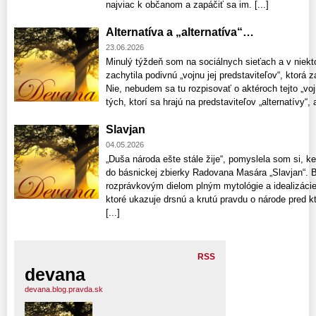
najviac k občanom a zapáčiť sa im. [...]
Alternatíva a „alternatíva“…
23.06.2026
Minulý týždeň som na sociálnych sieťach a v niekt
zachytila podivnú „vojnu jej predstaviteľov“, ktorá z
Nie, nebudem sa tu rozpisovať o aktéroch tejto „voj
tých, ktorí sa hrajú na predstaviteľov „alternatívy“, a
Slavjan
04.05.2026
„Duša národa ešte stále žije“, pomyslela som si, k
do básnickej zbierky Radovana Masára „Slavjan“. Bá
rozprávkovým dielom plným mytológie a idealizácie 
ktoré ukazuje drsnú a krutú pravdu o národe pred kt
[...]
RSS
devana
devana.blog.pravda.sk