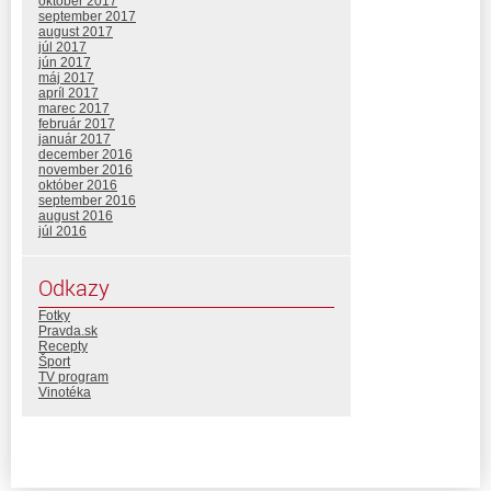
október 2017
september 2017
august 2017
júl 2017
jún 2017
máj 2017
apríl 2017
marec 2017
február 2017
január 2017
december 2016
november 2016
október 2016
september 2016
august 2016
júl 2016
Odkazy
Fotky
Pravda.sk
Recepty
Šport
TV program
Vinotéka