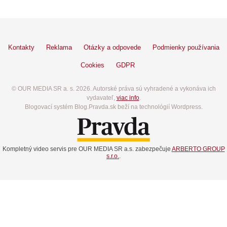
Kontakty
Reklama
Otázky a odpovede
Podmienky používania
Cookies
GDPR
© OUR MEDIA SR a. s. 2026. Autorské práva sú vyhradené a vykonáva ich
vydavateľ,
viac info
.
Blogovací systém Blog.Pravda.sk beží na technológií Wordpress.
Kompletný video servis pre OUR MEDIA SR a.s. zabezpečuje
ARBERTO GROUP
s.r.o.
.