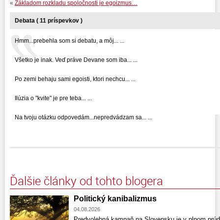
«
Základom rozkladu spoločnosti je egoizmus…
Debata ( 11 príspevkov )
Hmm...prebehla som si debatu, a môj... ...
Všetko je inak. Veď práve Devane som iba... ...
Po zemi behaju sami egoisti, ktori nechcu... ...
Ilúzia o "kvite" je pre teba... ...
Na tvoju otázku odpovedám...nepredvádzam sa... ...
Ďalšie články od tohto blogera
Politický kanibalizmus
04.08.2026
Predvolebná kampaň na Slovensku je v plnom prúde