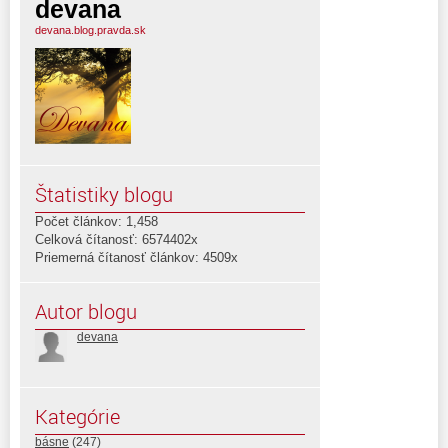
devana
devana.blog.pravda.sk
Štatistiky blogu
Počet článkov: 1,458
Celková čítanosť: 6574402x
Priemerná čítanosť článkov: 4509x
Autor blogu
devana
Kategórie
básne
(247)