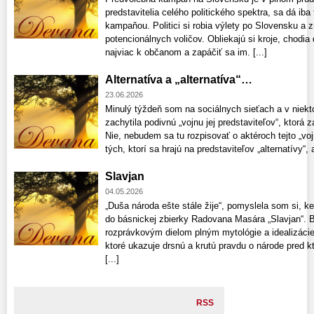
predstavitelia celého politického spektra, sa dá ib
kampaňou. Politici si robia výlety po Slovensku a 
potencionálnych voličov. Obliekajú si kroje, chodia 
najviac k občanom a zapáčiť sa im. [...]
Alternatíva a „alternatíva“…
23.06.2026
Minulý týždeň som na sociálnych sieťach a v niekt
zachytila podivnú „vojnu jej predstaviteľov“, ktorá z
Nie, nebudem sa tu rozpisovať o aktéroch tejto „voj
tých, ktorí sa hrajú na predstaviteľov „alternatívy“, a
Slavjan
04.05.2026
„Duša národa ešte stále žije“, pomyslela som si, k
do básnickej zbierky Radovana Masára „Slavjan“. Bá
rozprávkovým dielom plným mytológie a idealizácie 
ktoré ukazuje drsnú a krutú pravdu o národe pred kt
[...]
RSS