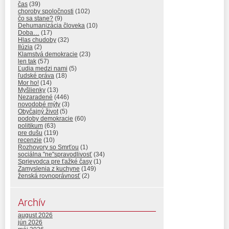
čas
(39)
choroby spoločnosti
(102)
čo sa stane?
(9)
Dehumanizácia človeka
(10)
Doba…
(17)
Hlas chudoby
(32)
Ilúzia
(2)
Klamstvá demokracie
(23)
len tak
(57)
Ľudia medzi nami
(5)
ľudské práva
(18)
Mor ho!
(14)
Myšlienky
(13)
Nezaradené
(446)
novodobé mýty
(3)
Obyčajný život
(5)
podoby demokracie
(60)
politikum
(63)
pre dušu
(119)
recenzie
(10)
Rozhovory so Smrťou
(1)
sociálna "ne"spravodlivosť
(34)
Sprievodca pre ťažké časy
(1)
Zamyslenia z kuchyne
(149)
ženská rovnoprávnosť
(2)
Archív
august 2026
jún 2026