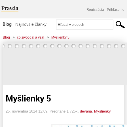
Registrácia
Prihlásenie
Blog
Najnovšie články
Najčítanejšie články
Blog
>
čo život dal a vzal
>
Myšlienky 5
Najkomentovanejšie články
Zoznam blogov
Komerčné blogy
Myšlienky 5
26. novembra 2024 12:09
, Prečítané 1 726x,
devana
,
Myšlienky