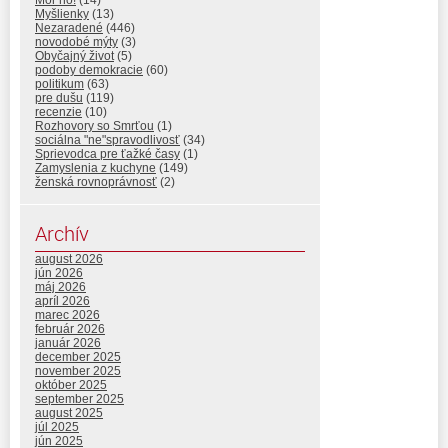
Mor ho!
(14)
Myšlienky
(13)
Nezaradené
(446)
novodobé mýty
(3)
Obyčajný život
(5)
podoby demokracie
(60)
politikum
(63)
pre dušu
(119)
recenzie
(10)
Rozhovory so Smrťou
(1)
sociálna "ne"spravodlivosť
(34)
Sprievodca pre ťažké časy
(1)
Zamyslenia z kuchyne
(149)
ženská rovnoprávnosť
(2)
Archív
august 2026
jún 2026
máj 2026
apríl 2026
marec 2026
február 2026
január 2026
december 2025
november 2025
október 2025
september 2025
august 2025
júl 2025
jún 2025