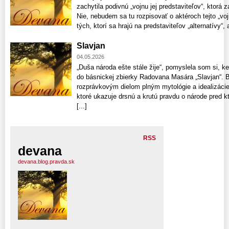
zachytila podivnú „vojnu jej predstaviteľov“, ktorá z
Nie, nebudem sa tu rozpisovať o aktéroch tejto „voj
tých, ktorí sa hrajú na predstaviteľov „alternatívy“, a
Slavjan
04.05.2026
„Duša národa ešte stále žije“, pomyslela som si, k
do básnickej zbierky Radovana Masára „Slavjan“. Bá
rozprávkovým dielom plným mytológie a idealizácie 
ktoré ukazuje drsnú a krutú pravdu o národe pred kt
[...]
RSS
devana
devana.blog.pravda.sk