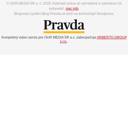
© OUR MEDIA SR a. s. 2026. Autorské práva sú vyhradené a vykonáva ich
vydavateľ,
viac info
.
Blogovací systém Blog.Pravda.sk beží na technológií Wordpress.
Kompletný video servis pre OUR MEDIA SR a.s. zabezpečuje
ARBERTO GROUP
s.r.o.
.