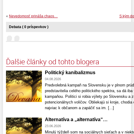
«
Nevedomosť prináša chaos…
S kým do
Debata ( 0 príspevkov )
Ďalšie články od tohto blogera
Politický kanibalizmus
04.08.2026
Predvolebná kampaň na Slovensku je v plnom prúde
predstavitelia celého politického spektra, sa dá ib
kampaňou. Politici si robia výlety po Slovensku a 
potencionálnych voličov. Obliekajú si kroje, chodia 
najviac k občanom a zapáčiť sa im. [...]
Alternatíva a „alternatíva“…
23.06.2026
Minulý týždeň som na sociálnych sieťach a v niekt