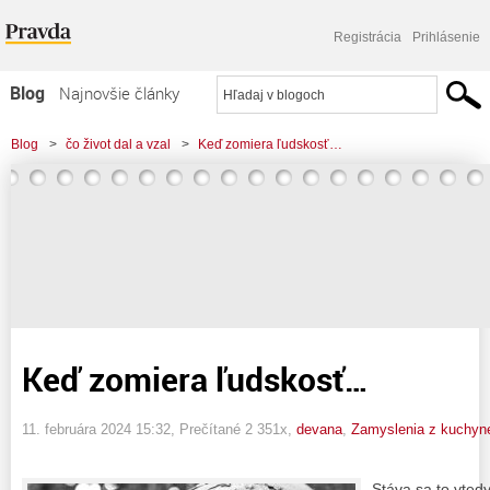
Registrácia
Prihlásenie
Blog
Najnovšie články
Najčítanejšie články
Blog
>
čo život dal a vzal
>
Keď zomiera ľudskosť…
Najkomentovanejšie články
Zoznam blogov
Komerčné blogy
Keď zomiera ľudskosť…
11. februára 2024 15:32
, Prečítané 2 351x,
devana
,
Zamyslenia z kuchyn
Stáva sa to vted