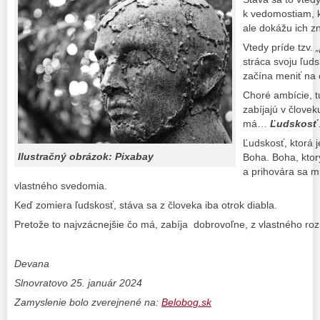
k vedomostiam, k
ale dokážu ich zn
Vtedy príde tzv.
stráca svoju ľud
začína meniť na 
Choré ambície, t
zabíjajú v človek
má…
Ľudskosť
Ľudskosť, ktorá
Ilustračný obrázok: Pixabay
Boha. Boha, ktor
a prihovára sa m
vlastného svedomia.
Keď zomiera ľudskosť, stáva sa z človeka iba otrok diabla.
Pretože to najvzácnejšie čo má, zabíja dobrovoľne, z vlastného r
Devana
Slnovratovo 25. január 2024
Zamyslenie bolo zverejnené na:
Belobog.sk