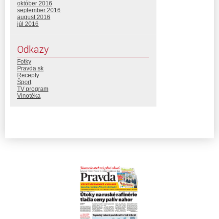
október 2016
september 2016
august 2016
júl 2016
Odkazy
Fotky
Pravda.sk
Recepty
Šport
TV program
Vinotéka