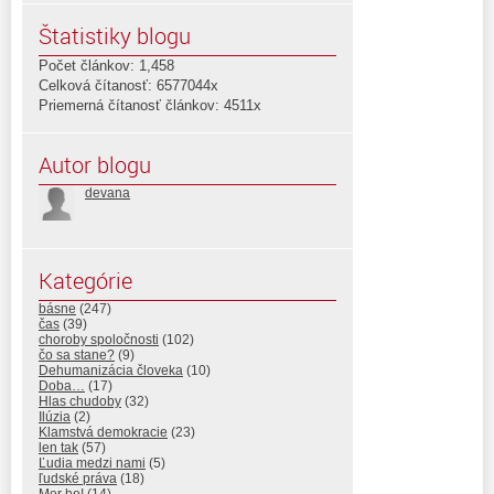
Štatistiky blogu
Počet článkov: 1,458
Celková čítanosť: 6577044x
Priemerná čítanosť článkov: 4511x
Autor blogu
devana
Kategórie
básne
(247)
čas
(39)
choroby spoločnosti
(102)
čo sa stane?
(9)
Dehumanizácia človeka
(10)
Doba…
(17)
Hlas chudoby
(32)
Ilúzia
(2)
Klamstvá demokracie
(23)
len tak
(57)
Ľudia medzi nami
(5)
ľudské práva
(18)