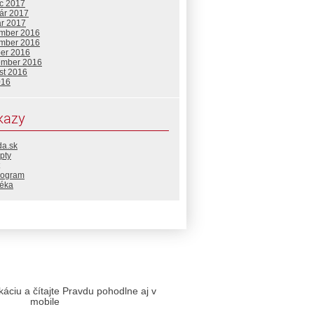
c 2017
uár 2017
ár 2017
mber 2016
mber 2016
ber 2016
ember 2016
st 2016
016
kazy
da.sk
pty
rogram
téka
likáciu a čítajte Pravdu pohodlne aj v
mobile