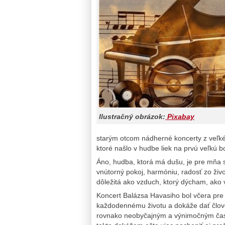
Ilustračný obrázok:
Pixabay
starým otcom nádherné koncerty z veľk
ktoré našlo v hudbe liek na prvú veľkú b
Áno, hudba, ktorá má dušu, je pre mňa
vnútorný pokoj, harmóniu, radosť zo živo
dôležitá ako vzduch, ktorý dýcham, ako 
Koncert Balázsa Havasiho bol včera pr
každodennému životu a dokáže dať člove
rovnako neobyčajným a výnimočným časom 