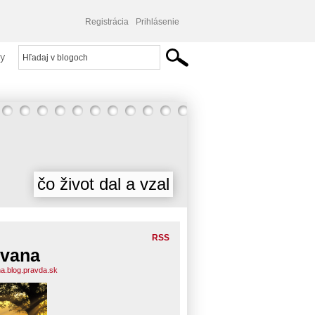
Registrácia
Prihlásenie
y
čo život dal a vzal
RSS
vana
a.blog.pravda.sk