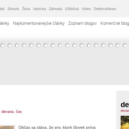
tail
Zdravie
Žena
Varecha
Záhrada
Užitočná
Video
DefenceNews
lánky
Najkomentovanejšie články
Zoznam blogov
Komerčné blog
de
devan
,
devana
,
čas
Občas sa stáva, že sny, ktoré človek sníva