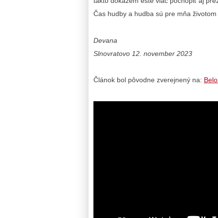
takto dokážem ešte viac pochopiť aj prež
Čas hudby a hudba sú pre mňa život
Devana
Slnovratovo 12. november 2023
Článok bol pôvodne zverejnený na:
Belo