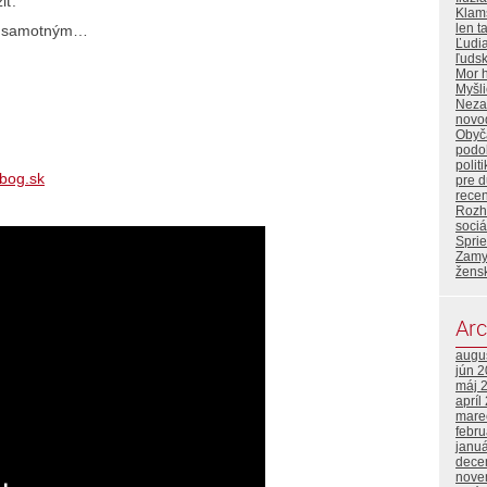
iť.
Klam
len t
om samotným…
Ľudi
ľuds
Mor 
Myšl
Neza
novo
Obyča
podo
polit
bog.sk
pre 
rece
Rozh
sociá
Sprie
Zamy
žens
Arc
augu
jún 
máj 
apríl
mare
febr
janu
dece
nove