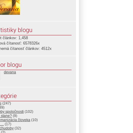
tistiky blogu
t článkov: 1,458
ová čítanosť: 6578326x
merná čítanosť článkov: 4512x
or blogu
devana
egórie
e
(247)
39)
by spoločnosti
(102)
 stane?
(9)
manizácia človeka
(10)
a…
(17)
 chudoby
(32)
(2)