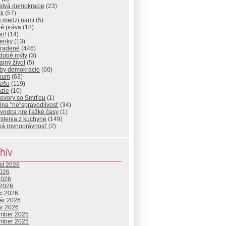
stvá demokracie
(23)
ak
(57)
a medzi nami
(5)
ké práva
(18)
ho!
(14)
ienky
(13)
radené
(446)
dobé mýty
(3)
jný život
(5)
by demokracie
(60)
ikum
(63)
dušu
(119)
nzie
(10)
ovory so Smrťou
(1)
lna "ne"spravodlivosť
(34)
vodca pre ťažké časy
(1)
slenia z kuchyne
(149)
ká rovnoprávnosť
(2)
hív
st 2026
2026
2026
 2026
c 2026
uár 2026
ár 2026
mber 2025
mber 2025