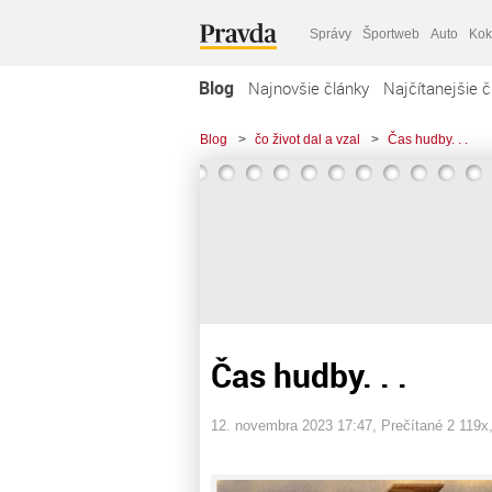
Správy
Športweb
Auto
Kok
Blog
Najnovšie články
Najčítanejšie č
Blog
>
čo život dal a vzal
>
Čas hudby. . .
Čas hudby. . .
12. novembra 2023 17:47
, Prečítané 2 119x