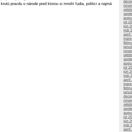
dece
 krutú pravdu o národe pred ktorou si mnohí ľudia, politici a najmä
nove
októ
sept
augu
júl 2
jún 
máj 
apríl
mare
febr
janu
nove
októ
sept
augu
júl 2
jún 
máj 
apríl
mare
febr
janu
dece
nove
októ
sept
augu
júl 2
jún 
máj 
apríl