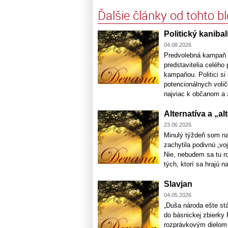
Ďalšie články od tohto b
Politický kaniba
04.08.2026
Predvolebná kampaň n
predstavitelia celého
kampaňou. Politici si
potencionálnych voličo
najviac k občanom a z
Alternatíva a „a
23.06.2026
Minulý týždeň som na
zachytila podivnú „voj
Nie, nebudem sa tu ro
tých, ktorí sa hrajú na
Slavjan
04.05.2026
„Duša národa ešte stá
do básnickej zbierky 
rozprávkovým dielom p