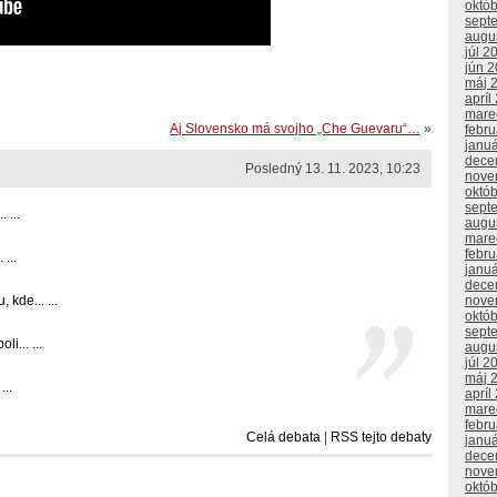
októ
sept
augu
júl 2
jún 
máj 
apríl
mare
Aj Slovensko má svojho „Che Guevaru“…
»
febr
janu
dece
Posledný 13. 11. 2023, 10:23
nove
októ
sept
 ...
augu
mare
febr
 ...
janu
dece
kde... ...
nove
októ
sept
i... ...
augu
júl 2
máj 
...
apríl
mare
febr
Celá debata
|
RSS tejto debaty
janu
dece
nove
októ