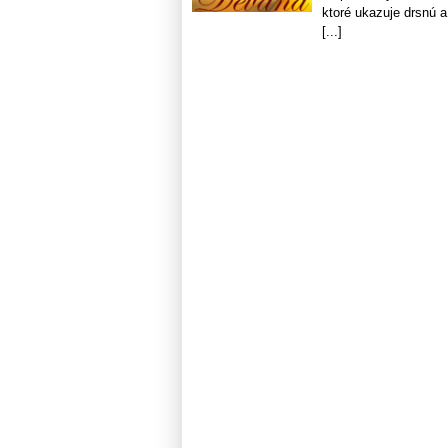
ktoré ukazuje drsnú a
[...]