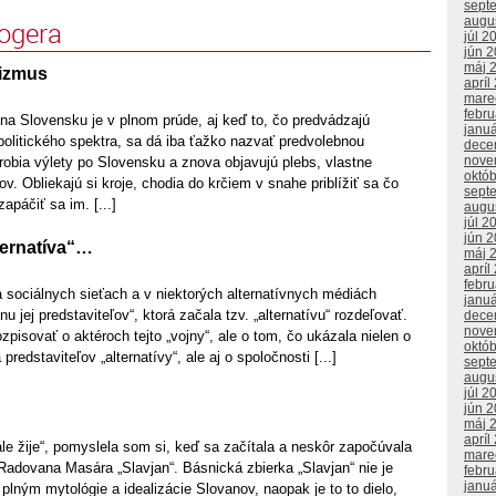
sept
augu
logera
júl 2
jún 
máj 
lizmus
apríl
mare
febr
a Slovensku je v plnom prúde, aj keď to, čo predvádzajú
janu
 politického spektra, sa dá iba ťažko nazvať predvolebnou
dece
nove
 robia výlety po Slovensku a znova objavujú plebs, vlastne
októ
v. Obliekajú si kroje, chodia do krčiem v snahe priblížiť sa čo
sept
apáčiť sa im. [...]
augu
júl 2
jún 
lternatíva“…
máj 
apríl
febr
 sociálnych sieťach a v niektorých alternatívnych médiách
janu
nu jej predstaviteľov“, ktorá začala tzv. „alternatívu“ rozdeľovať.
dece
nove
zpisovať o aktéroch tejto „vojny“, ale o tom, čo ukázala nielen o
októ
 predstaviteľov „alternatívy“, ale aj o spoločnosti [...]
sept
augu
júl 2
jún 
máj 
apríl
le žije“, pomyslela som si, keď sa začítala a neskôr započúvala
mare
Radovana Masára „Slavjan“. Básnická zbierka „Slavjan“ nie je
febr
janu
lným mytológie a idealizácie Slovanov, naopak je to to dielo,