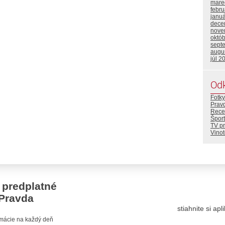
mare
febr
janu
dece
nove
októ
sept
augu
júl 2
Od
Fotky
Prav
Rece
Šport
TV p
Vino
 predplatné
Pravda
stiahnite si ap
ormácie na každý deň