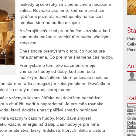
niekedy aj celé roky sa v jednu chvíľu nečakane
splnia. Rovnako ako mne, keď som pred pár
týždňami pozerala na vstupenky na koncert
umelca, ktorého hudbu milujem.
Šta
A včerajší večer bol pre mňa čas zázrakov, keď
som mala možnosť precítiť túto hudbu všetkými
Poče
zmyslami.
Celk
Prie
Dnes znova premýšľam o tom, čo hudba pre
mňa znamená. Čo pre mňa znamená čas hudby.
Aut
Premýšľam o tom, ako sa zmenilo moje
vnímanie hudby od doby, keď som bola
maličkým dievčatkom, ktoré počúvalo spolu so
ého starého rádia s magickým zeleným okom. Dievčatkom,
olesť zo straty milovanej starej mamy.
Kat
 stále vzácnym liekom. Vďaka nej dokážem nachádzať
ta a chuť žiť, tvoriť a napredovať. Je pre mňa rovnako
básn
voda, ktorá dokáže uhasiť pálčivý smäd v horúčave.
čas
(
choro
e mňa vzácnym časom hudby, ktorý dáva zmysel
čo sa
Dehu
ku vzácnu energiu ísť ďalej. Čas hudby je pre mňa
Dob
priateľstva, lásky, ľudskosti, ktorých hĺbku a čistotu
Hlas
Ilúzia