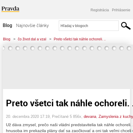
Registrácia
Prihlásenie
Blog
Najnovšie články
Najčítanejšie články
Blog
>
čo život dal a vzal
>
Preto všetci tak náhle ochoreli. ..
Najkomentovanejšie články
Zoznam blogov
Komerčné blogy
Preto všetci tak náhle ochoreli. 
20. decembra 2020 17:19
, Prečítané 5 856x,
devana
,
Zamyslenia z kuch
Už dáva zmysel, prečo naši vládni predstavitelia tak náhle ochoreli
hnusoba im prekazila plány dať sa zaočkovať a oni tak veľmi chceli u