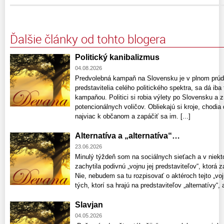
Ďalšie články od tohto blogera
Politický kanibalizmus
04.08.2026
Predvolebná kampaň na Slovensku je v plnom prúde
predstavitelia celého politického spektra, sa dá ib
kampaňou. Politici si robia výlety po Slovensku a 
potencionálnych voličov. Obliekajú si kroje, chodia 
najviac k občanom a zapáčiť sa im. [...]
Alternatíva a „alternatíva“…
23.06.2026
Minulý týždeň som na sociálnych sieťach a v niekt
zachytila podivnú „vojnu jej predstaviteľov“, ktorá z
Nie, nebudem sa tu rozpisovať o aktéroch tejto „voj
tých, ktorí sa hrajú na predstaviteľov „alternatívy“, a
Slavjan
04.05.2026