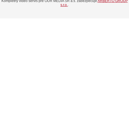
Kompletný video servis pre OUR MEDIA SR a.s. zabezpečuje
ARBERTO GROUP
s.r.o.
.