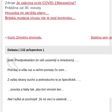
Zdroje:
Je vakcína proti COVID-19bezpečná?
Približne od 30. minúty
Hnusoba im skrížila plány…
Britská mutácia vírusu nie je pod kontrolou…
«
Kúzlo Zimného slnovratu.
Bublina sem, bu
Debata ( 132 príspevkov )
pokr. Predpokladám že váš uzavretý a omedzený... ...
Prečítaj si ešte raz a veľmi pomaly čo som ...
Z vašej strany sucho a jednoducho to je špecifické... ...
... pravda a fakty tak ,aby bol vinným ten ...
Aké ťažké je pochopiť ,že sú vecí a udalosti... ...