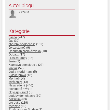
Autor blogu
devana
Kategórie
básne
(247)
čas
(39)
choroby spoločnosti
(102)
čo sa stane?
(9)
Dehumanizácia človeka
(10)
Doba…
(17)
Hlas chudoby
(32)
Ilúzia
(2)
Klamstvá demokracie
(23)
len tak
(57)
Ľudia medzi nami
(5)
ľudské práva
(18)
Mor ho!
(14)
Myšlienky
(13)
Nezaradené
(446)
novodobé mýty
(3)
Obyčajný život
(5)
podoby demokracie
(60)
politikum
(63)
pre dušu
(119)
recenzie
(10)
Rozhovory so Smrťou
(1)