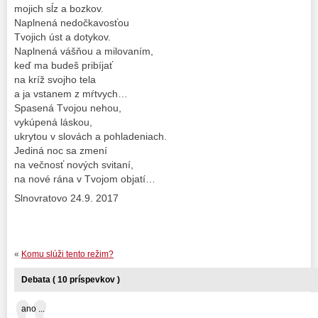
mojich sĺz a bozkov.
Naplnená nedočkavosťou
Tvojich úst a dotykov.
Naplnená vášňou a milovaním,
keď ma budeš pribíjať
na kríž svojho tela
a ja vstanem z mŕtvych…
Spasená Tvojou nehou,
vykúpená láskou,
ukrytou v slovách a pohladeniach.
Jediná noc sa zmení
na večnosť nových svitaní,
na nové rána v Tvojom objatí…
Slnovratovo 24.9. 2017
«
Komu slúži tento režim?
Debata ( 10 príspevkov )
ano ...