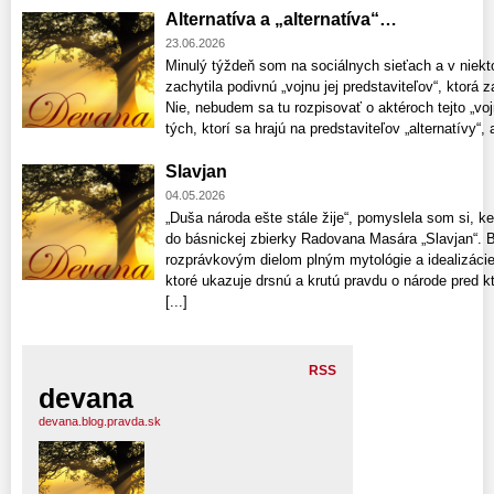
Alternatíva a „alternatíva“…
23.06.2026
Minulý týždeň som na sociálnych sieťach a v niekt
zachytila podivnú „vojnu jej predstaviteľov“, ktorá z
Nie, nebudem sa tu rozpisovať o aktéroch tejto „voj
tých, ktorí sa hrajú na predstaviteľov „alternatívy“, a
Slavjan
04.05.2026
„Duša národa ešte stále žije“, pomyslela som si, k
do básnickej zbierky Radovana Masára „Slavjan“. Bá
rozprávkovým dielom plným mytológie a idealizácie 
ktoré ukazuje drsnú a krutú pravdu o národe pred kt
[...]
RSS
devana
devana.blog.pravda.sk