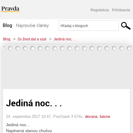
Registrácia
Prihlásenie
Blog
Najnovšie články
Najčítanejšie články
Blog
>
čo život dal a vzal
>
Jediná noc. . .
Najkomentovanejšie články
Zoznam blogov
Komerčné blogy
Jediná noc. . .
24. septembra 2017 10:47
, Prečítané 3 674x,
devana
,
básne
Jediná noc…
Naplnená slanou chuťou