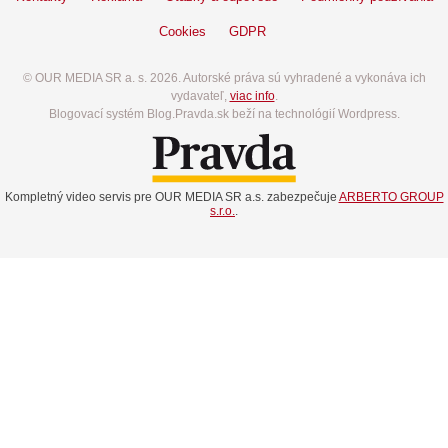
Cookies
GDPR
© OUR MEDIA SR a. s. 2026. Autorské práva sú vyhradené a vykonáva ich
vydavateľ,
viac info
.
Blogovací systém Blog.Pravda.sk beží na technológií Wordpress.
Kompletný video servis pre OUR MEDIA SR a.s. zabezpečuje
ARBERTO GROUP
s.r.o.
.