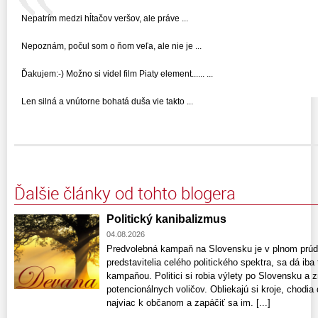
Nepatrím medzi hĺtačov veršov, ale práve ...
Nepoznám, počul som o ňom veľa, ale nie je ...
Ďakujem:-) Možno si videl film Piaty element...... ...
Len silná a vnútorne bohatá duša vie takto ...
Ďalšie články od tohto blogera
Politický kanibalizmus
04.08.2026
Predvolebná kampaň na Slovensku je v plnom prúde
predstavitelia celého politického spektra, sa dá ib
kampaňou. Politici si robia výlety po Slovensku a 
potencionálnych voličov. Obliekajú si kroje, chodia 
najviac k občanom a zapáčiť sa im. [...]