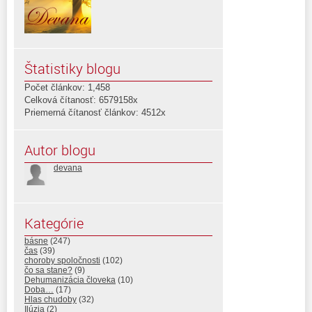
Štatistiky blogu
Počet článkov: 1,458
Celková čítanosť: 6579158x
Priemerná čítanosť článkov: 4512x
Autor blogu
devana
Kategórie
básne
(247)
čas
(39)
choroby spoločnosti
(102)
čo sa stane?
(9)
Dehumanizácia človeka
(10)
Doba…
(17)
Hlas chudoby
(32)
Ilúzia
(2)