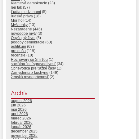
Klamstvá demokracie
(23)
len tak
(57)
Ľudia medzi nami
(5)
ľudské práva
(18)
Mor ho!
(14)
Myšlienky
(13)
Nezaradené
(446)
novodobé mýty
(3)
Obyčajný život
(5)
podoby demokracie
(60)
politikum
(63)
pre dušu
(119)
recenzie
(10)
Rozhovory so Smrťou
(1)
sociálna "ne"spravodlivosť
(34)
Sprievodca pre ťažké časy
(1)
Zamyslenia z kuchyne
(149)
ženská rovnoprávnosť
(2)
Archív
august 2026
jún 2026
máj 2026
apríl 2026
marec 2026
február 2026
január 2026
december 2025
november 2025