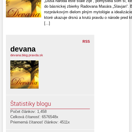
„Duša národa ešte stále žije“, pomyslela som si, k
do básnickej zbierky Radovana Masára „Slavjan“. Bá
rozprávkovým dielom plným mytológie a idealizácie 
ktoré ukazuje drsnú a krutú pravdu o národe pred kt
[...]
RSS
devana
devana.blog.pravda.sk
Štatistiky blogu
Počet článkov: 1,458
Celková čítanosť: 6576548x
Priemerná čítanosť článkov: 4511x