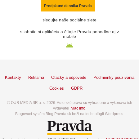
Predplatné denníka Pravda
sledujte naše sociálne siete
stiahnite si aplikáciu a čítajte Pravdu pohodlne aj v
mobile
Kontakty
Reklama
Otázky a odpovede
Podmienky používania
Cookies
GDPR
© OUR MEDIA SR a. s. 2026. Autorské práva sú vyhradené a vykonáva ich
vydavateľ,
viac info
.
Blogovací systém Blog.Pravda.sk beží na technológií Wordpress.