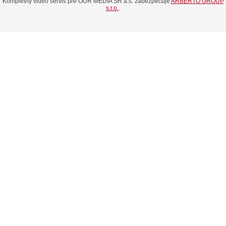
Kompletný video servis pre OUR MEDIA SR a.s. zabezpečuje
ARBERTO GROUP
s.r.o.
.