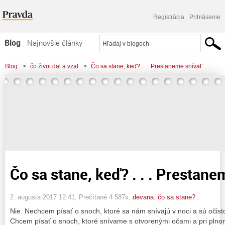
Registrácia
Prihlásenie
Blog
Najnovšie články
Najčítanejšie články
Blog
>
čo život dal a vzal
>
Čo sa stane, keď? . . . Prestaneme snívať. . .
Najkomentovanejšie články
Zoznam blogov
Komerčné blogy
Čo sa stane, keď? . . . Prestanem
2. augusta 2017 12:41
, Prečítané 4 587x,
devana
,
čo sa stane?
Nie. Nechcem písať o snoch, ktoré sa nám snívajú v noci a sú oči
Chcem písať o snoch, ktoré snívame s otvorenými očami a pri plno