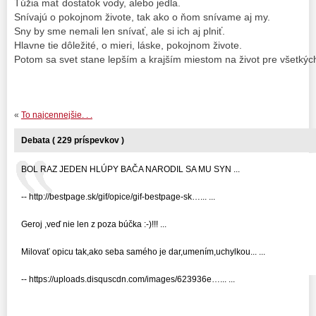
Túžia mať dostatok vody, alebo jedla.
Snívajú o pokojnom živote, tak ako o ňom snívame aj my.
Sny by sme nemali len snívať, ale si ich aj plniť.
Hlavne tie dôležité, o mieri, láske, pokojnom živote.
Potom sa svet stane lepším a krajším miestom na život pre všetký
«
To najcennejšie. . .
Debata ( 229 príspevkov )
BOL RAZ JEDEN HLÚPY BAČA NARODIL SA MU SYN ...
-- http://bestpage.sk/gif/opice/gif-bestpage-sk…... ...
Geroj ,veď nie len z poza búčka :-)!!! ...
Milovať opicu tak,ako seba samého je dar,umením,uchylkou... ...
-- https://uploads.disquscdn.com/images/623936e…... ...