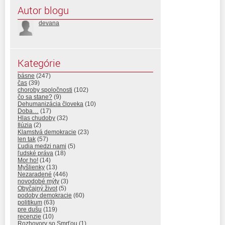
Autor blogu
devana
Kategórie
básne
(247)
čas
(39)
choroby spoločnosti
(102)
čo sa stane?
(9)
Dehumanizácia človeka
(10)
Doba…
(17)
Hlas chudoby
(32)
Ilúzia
(2)
Klamstvá demokracie
(23)
len tak
(57)
Ľudia medzi nami
(5)
ľudské práva
(18)
Mor ho!
(14)
Myšlienky
(13)
Nezaradené
(446)
novodobé mýty
(3)
Obyčajný život
(5)
podoby demokracie
(60)
politikum
(63)
pre dušu
(119)
recenzie
(10)
Rozhovory so Smrťou
(1)