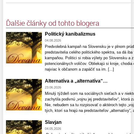
Ďalšie články od tohto blogera
Politický kanibalizmus
04.08.2026
Predvolebná kampaň na Slovensku je v plnom prúde
predstavitelia celého politického spektra, sa dá ib
kampaňou. Politici si robia výlety po Slovensku a 
potencionálnych voličov. Obliekajú si kroje, chodia 
najviac k občanom a zapáčiť sa im. [...]
Alternatíva a „alternatíva“…
23.06.2026
Minulý týždeň som na sociálnych sieťach a v niekt
zachytila podivnú „vojnu jej predstaviteľov“, ktorá z
Nie, nebudem sa tu rozpisovať o aktéroch tejto „voj
tých, ktorí sa hrajú na predstaviteľov „alternatívy“, a
Slavjan
04.05.2026