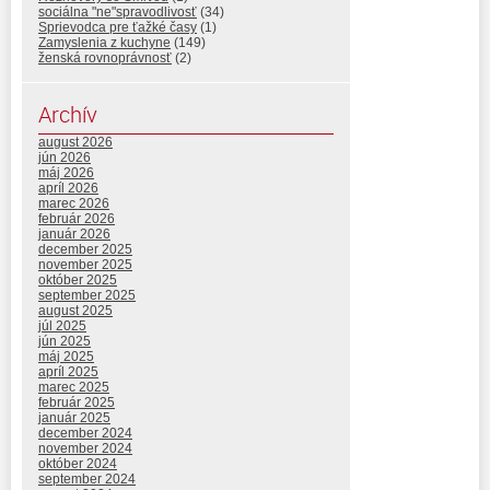
sociálna "ne"spravodlivosť
(34)
Sprievodca pre ťažké časy
(1)
Zamyslenia z kuchyne
(149)
ženská rovnoprávnosť
(2)
Archív
august 2026
jún 2026
máj 2026
apríl 2026
marec 2026
február 2026
január 2026
december 2025
november 2025
október 2025
september 2025
august 2025
júl 2025
jún 2025
máj 2025
apríl 2025
marec 2025
február 2025
január 2025
december 2024
november 2024
október 2024
september 2024