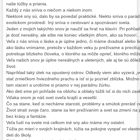
naše túžby a priania.
Každý z nás sníva o niečom a niekom inom.
Niektoré sny sú, dalo by sa povedať praktické. Niekto sníva o par
exotickom prostredí. Iný sníva o cestovaní a spoznávaní sveta.
Jeden z mojich takýchto snov je naučiť sa hrať na klavíri. Pri pohľa
je dosť nereálny, ale ešte nie koniec všetkým dňom, ako sa hovorí
Veľa z nás sníva o láske a je úplne jedno, či máme dvadsať alebo še
ako lásku vnímame, pretože v každom veku ju prežívame a preciťu
potrebuje blízkeho človeka, o ktorého sa môže oprieť, ktorého môž
Veľa našich snov je úplne nereálnych a uletených, ale aj tie sú dôl
život.
Napríklad taký útek na opustený ostrov. Odkedy viem ako vyzerá „v
stať zrniečkom hviezdneho prachu a ísť si ju pozrieť zblízka. Mož
tam viacerí a urobíme si priamo v nej parádnu žúrku.
Ako deti sme pri pohľade na oblohu a oblaky túžili ísť si do nich zas
Vďaka snom je náš svet oveľa krajší a veselší.
Čo sa stane, keď si necháme starosti, problémy a smútok prerásť 
Život stratí svoje čaro, stane sa len prežívaním a svet sa zmení na 
bez krásy a fantázie.
Veľa ľudí na svete má celkom iné sny ako máme my ostatní.
Túžia po mieri v svojich krajinách, túžia sa pokojne vyspať vo vlastn
deti do školy.