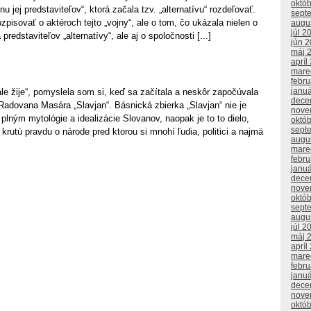
októ
nu jej predstaviteľov“, ktorá začala tzv. „alternatívu“ rozdeľovať.
sept
zpisovať o aktéroch tejto „vojny“, ale o tom, čo ukázala nielen o
augu
júl 2
 predstaviteľov „alternatívy“, ale aj o spoločnosti [...]
jún 
máj 
apríl
mare
febr
janu
le žije“, pomyslela som si, keď sa začítala a neskôr započúvala
dece
Radovana Masára „Slavjan“. Básnická zbierka „Slavjan“ nie je
nove
lným mytológie a idealizácie Slovanov, naopak je to to dielo,
októ
sept
 krutú pravdu o národe pred ktorou si mnohí ľudia, politici a najmä
augu
mare
febr
janu
dece
nove
októ
sept
augu
júl 2
máj 
apríl
mare
febr
janu
dece
nove
októ