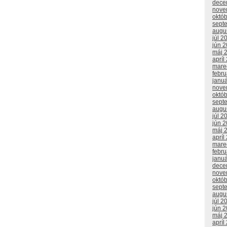
dece
nove
októ
sept
augu
júl 2
jún 
máj 
apríl
mare
febr
janu
nove
októ
sept
augu
júl 2
jún 
máj 
apríl
mare
febr
janu
dece
nove
októ
sept
augu
júl 2
jún 
máj 
apríl