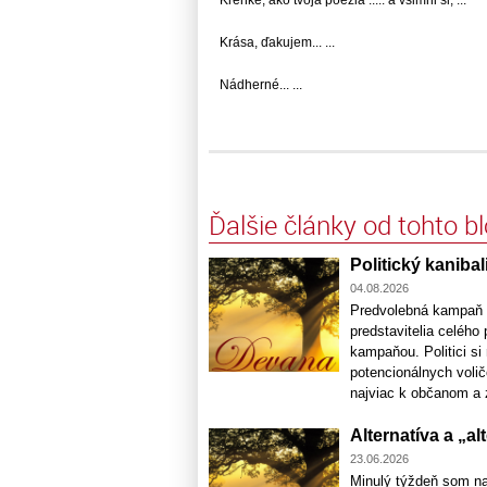
Krása, ďakujem... ...
Nádherné... ...
Ďalšie články od tohto b
Politický kaniba
04.08.2026
Predvolebná kampaň n
predstavitelia celého
kampaňou. Politici si
potencionálnych voličo
najviac k občanom a z
Alternatíva a „a
23.06.2026
Minulý týždeň som na