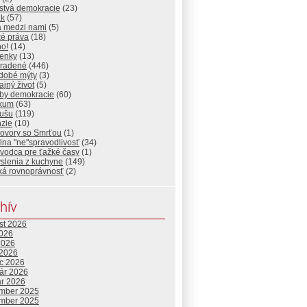
stvá demokracie
(23)
ak
(57)
a medzi nami
(5)
ké práva
(18)
ho!
(14)
ienky
(13)
radené
(446)
dobé mýty
(3)
jný život
(5)
by demokracie
(60)
ikum
(63)
dušu
(119)
nzie
(10)
ovory so Smrťou
(1)
lna "ne"spravodlivosť
(34)
vodca pre ťažké časy
(1)
slenia z kuchyne
(149)
ká rovnoprávnosť
(2)
hív
st 2026
2026
2026
 2026
c 2026
uár 2026
ár 2026
mber 2025
mber 2025