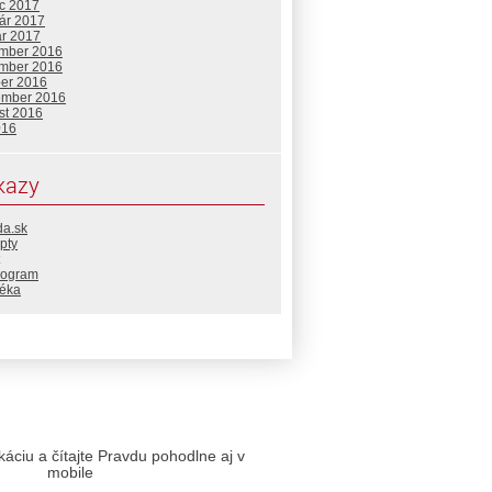
c 2017
uár 2017
ár 2017
mber 2016
mber 2016
ber 2016
ember 2016
st 2016
016
kazy
da.sk
pty
rogram
téka
likáciu a čítajte Pravdu pohodlne aj v
mobile