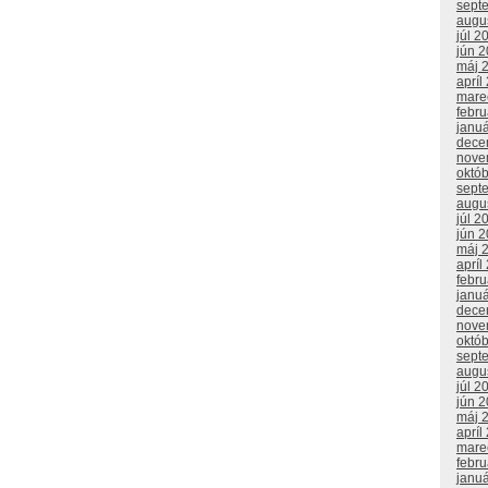
sept
augu
júl 2
jún 
máj 
apríl
mare
febr
janu
dece
nove
októ
sept
augu
júl 2
jún 
máj 
apríl
febr
janu
dece
nove
októ
sept
augu
júl 2
jún 
máj 
apríl
mare
febr
janu