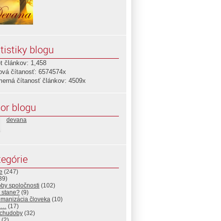
tistiky blogu
t článkov: 1,458
ová čítanosť: 6574574x
merná čítanosť článkov: 4509x
or blogu
devana
egórie
e
(247)
39)
by spoločnosti
(102)
 stane?
(9)
manizácia človeka
(10)
a…
(17)
 chudoby
(32)
(2)