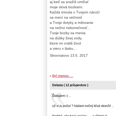
aj keď sa snažíš umlčať
moje slová bozkami.
Každá minúta v Tvojom náručí
sa mení na večnosť
a Tvoje dotyky a milovanie
na nežnú nekonečnosť…
Tvoje bozky sa menia
na dúšky živej vody,
ktoré mi vrátili život
a vieru v lásku…
Slnovratovo 13.5. 2017
«
Byť mamou . . .
Debata ( 12 príspevkov )
Ďakujem:-) ...
už si ju počul ? hádam nočný kľud skončil ...
Krehké, ako tvoja poézia ..... a všimni si, ...