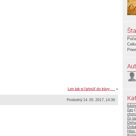
Šta
Poče
Celk
Prie
Aut
Len tak si ľahnúť do trávy . . .
»
Kat
Posledný 14. 05. 2017, 14:36
básn
čas
(
choro
čo sa
Dehu
Dob
Hlas
Ilúzia