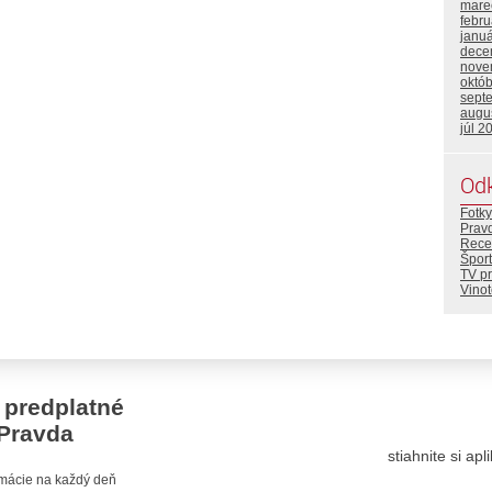
mare
febr
janu
dece
nove
októ
sept
augu
júl 2
Od
Fotky
Prav
Rece
Šport
TV p
Vino
 predplatné
Pravda
stiahnite si ap
ormácie na každý deň