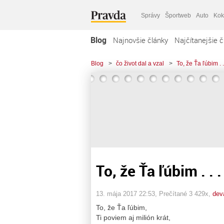
Správy
Športweb
Auto
Kok
Blog
Najnovšie články
Najčítanejšie č
Blog
>
čo život dal a vzal
>
To, že Ťa ľúbim . .
To, že Ťa ľúbim . . .
13. mája 2017 22:53
, Prečítané 3 429x,
dev
To, že Ťa ľúbim,
Ti poviem aj milión krát,