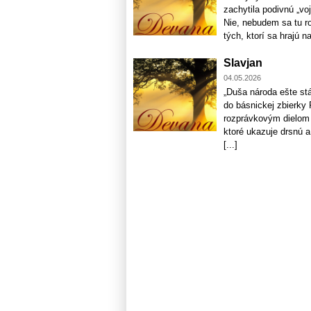
zachytila podivnú „voj
Nie, nebudem sa tu ro
tých, ktorí sa hrajú na
Slavjan
04.05.2026
„Duša národa ešte stá
do básnickej zbierky 
rozprávkovým dielom p
ktoré ukazuje drsnú a
[...]