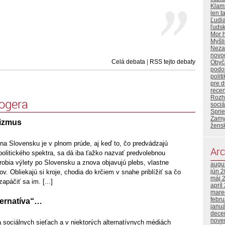
Klam
len t
Ľudi
ľuds
Mor 
Myšl
Neza
novo
Celá debata
|
RSS tejto debaty
Obyča
podo
polit
pre 
rece
Rozh
logera
sociá
Sprie
Zamy
lizmus
žens
a Slovensku je v plnom prúde, aj keď to, čo predvádzajú
Arc
 politického spektra, sa dá iba ťažko nazvať predvolebnou
 robia výlety po Slovensku a znova objavujú plebs, vlastne
augu
jún 
v. Obliekajú si kroje, chodia do krčiem v snahe priblížiť sa čo
máj 
apáčiť sa im. [...]
apríl
mare
febr
lternatíva“…
janu
dece
nove
 sociálnych sieťach a v niektorých alternatívnych médiách