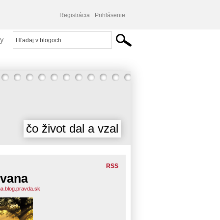
Registrácia
Prihlásenie
y
čo život dal a vzal
RSS
vana
a.blog.pravda.sk