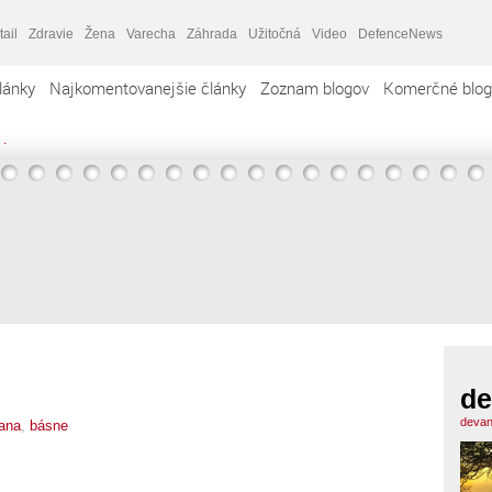
tail
Zdravie
Žena
Varecha
Záhrada
Užitočná
Video
DefenceNews
lánky
Najkomentovanejšie články
Zoznam blogov
Komerčné blog
 .
de
devan
ana
,
básne