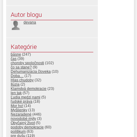
Autor blogu
devana
Kategórie
básne
(247)
čas
(39)
choroby spoločnosti
(102)
čo sa stane?
(9)
Dehumanizácia človeka
(10)
Doba…
(17)
Hlas chudoby
(32)
Ilúzia
(2)
Klamstvá demokracie
(23)
len tak
(57)
Ľudia medzi nami
(5)
ľudské práva
(18)
Mor ho!
(14)
Myšlienky
(13)
Nezaradené
(446)
novodobé mýty
(3)
Obyčajný život
(5)
podoby demokracie
(60)
politikum
(63)
pre dušu
(119)