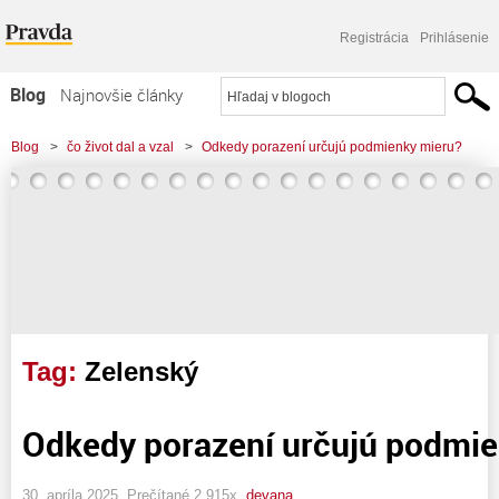
Registrácia
Prihlásenie
Blog
Najnovšie články
Najčítanejšie články
Blog
>
čo život dal a vzal
>
Odkedy porazení určujú podmienky mieru?
Najkomentovanejšie články
Zoznam blogov
Komerčné blogy
Tag:
Zelenský
Odkedy porazení určujú podmie
30. apríla 2025, Prečítané 2 915x,
devana