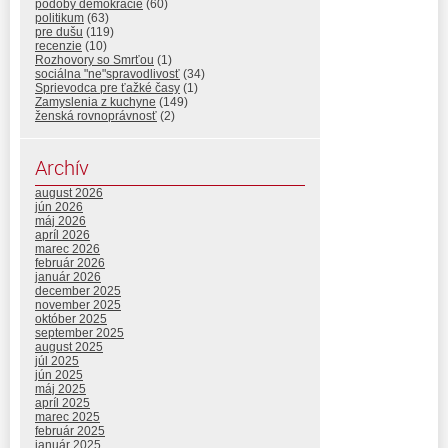
podoby demokracie
(60)
politikum
(63)
pre dušu
(119)
recenzie
(10)
Rozhovory so Smrťou
(1)
sociálna "ne"spravodlivosť
(34)
Sprievodca pre ťažké časy
(1)
Zamyslenia z kuchyne
(149)
ženská rovnoprávnosť
(2)
Archív
august 2026
jún 2026
máj 2026
apríl 2026
marec 2026
február 2026
január 2026
december 2025
november 2025
október 2025
september 2025
august 2025
júl 2025
jún 2025
máj 2025
apríl 2025
marec 2025
február 2025
január 2025