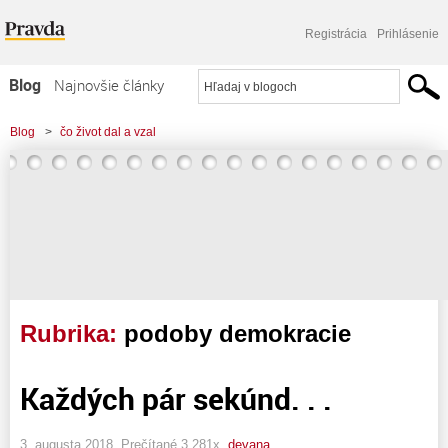
Registrácia
Prihlásenie
Blog
Najnovšie články
Najčítanejšie články
Blog
>
čo život dal a vzal
Najkomentovanejšie články
Zoznam blogov
Komerčné blogy
Rubrika:
podoby demokracie
Každých pár sekúnd. . .
3. augusta 2018, Prečítané 3 281x,
devana