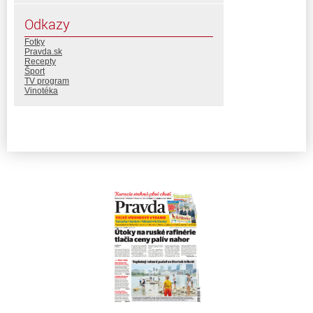
Odkazy
Fotky
Pravda.sk
Recepty
Šport
TV program
Vinotéka