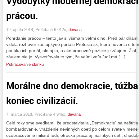
Výdobytky modernej demokracie
prácou.
19. apríla 2018, Prečítané 6 012x,
devana
Pohŕdanie prácou – tento jav si všímam veľmi dlho. Pred pár dňa
videla rozhovor zástupkyne portálu Profesia.sk, ktorá hovorila o t
ponúka ich portál, ale aj to, o aké pracovné pozície je záujem. Žiaľ,
záujem nie je. Vysvetľovala to tým, že veľmi veľa ľudí má […]
Pokračovanie článku
Morálne dno demokracie, túžba
koniec civilizácií.
7. marca 2018, Prečítané 4 946x,
devana
Celé roky sme svedkami, že predstavitelia „Demokracie“ sa neštíti
bombardovanie, vraždenie nevinných obetí po celom svete v mene 
ožobračovanie miliárd ľudí, otrocká práca aj malinkých detí, chudo