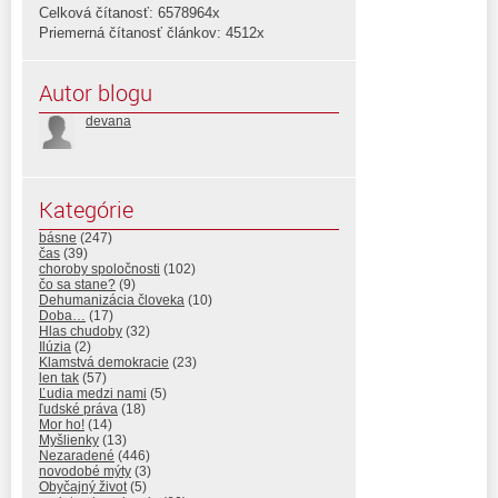
Celková čítanosť: 6578964x
Priemerná čítanosť článkov: 4512x
Autor blogu
devana
Kategórie
básne
(247)
čas
(39)
choroby spoločnosti
(102)
čo sa stane?
(9)
Dehumanizácia človeka
(10)
Doba…
(17)
Hlas chudoby
(32)
Ilúzia
(2)
Klamstvá demokracie
(23)
len tak
(57)
Ľudia medzi nami
(5)
ľudské práva
(18)
Mor ho!
(14)
Myšlienky
(13)
Nezaradené
(446)
novodobé mýty
(3)
Obyčajný život
(5)