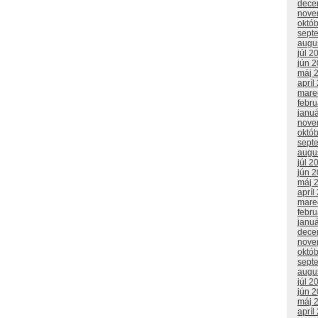
dece
nove
októ
sept
augu
júl 2
jún 
máj 
apríl
mare
febr
janu
nove
októ
sept
augu
júl 2
jún 
máj 
apríl
mare
febr
janu
dece
nove
októ
sept
augu
júl 2
jún 
máj 
apríl