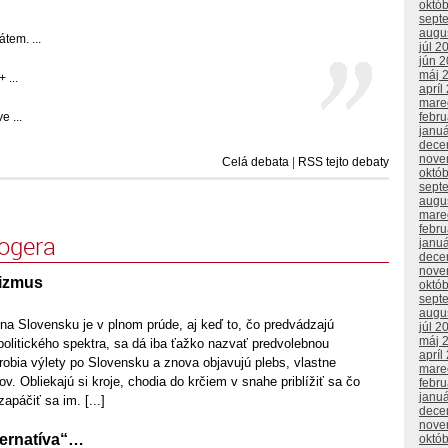
októ
sept
augu
tem. ...
júl 2
jún 
máj 
 ...
apríl
mare
 ...
febr
janu
dece
nove
Celá debata
|
RSS tejto debaty
októ
sept
augu
mare
febr
logera
janu
dece
nove
lizmus
októ
sept
augu
a Slovensku je v plnom prúde, aj keď to, čo predvádzajú
júl 2
máj 
 politického spektra, sa dá iba ťažko nazvať predvolebnou
apríl
 robia výlety po Slovensku a znova objavujú plebs, vlastne
mare
v. Obliekajú si kroje, chodia do krčiem v snahe priblížiť sa čo
febr
janu
apáčiť sa im. [...]
dece
nove
lternatíva“…
októ