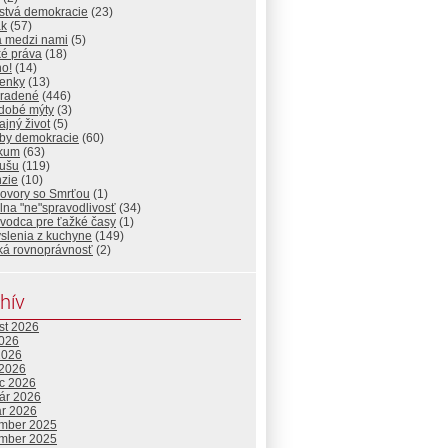
stvá demokracie
(23)
ak
(57)
a medzi nami
(5)
ké práva
(18)
ho!
(14)
ienky
(13)
radené
(446)
dobé mýty
(3)
jný život
(5)
by demokracie
(60)
ikum
(63)
dušu
(119)
nzie
(10)
ovory so Smrťou
(1)
lna "ne"spravodlivosť
(34)
vodca pre ťažké časy
(1)
slenia z kuchyne
(149)
ká rovnoprávnosť
(2)
hív
st 2026
2026
2026
 2026
c 2026
uár 2026
ár 2026
mber 2025
mber 2025