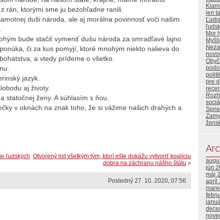
Klam
ť z rán, ktorými sme ju bezohľadne ranili.
len t
samotnej duši národa, ale aj morálna povinnosť voči našim
Ľudi
ľuds
…
Mor 
ohým bude stačiť vymeniť dušu národa za smradľavé lajno
Myšl
Neza
t ponúka, či za kus pomyjí, ktoré mnohým niekto nalieva do
novo
bohatstva, a vtedy prídeme o všetko.
Obyča
inu.
podo
polit
erinský jazyk.
pre 
obodu aj životy.
rece
Rozh
a statočnej ženy. A súhlasím s ňou.
sociá
ečky v oknách na znak toho, že si vážime našich drahých a
Sprie
Zamy
žens
Arc
ie ľudských
Otvorený list všetkým tým, ktorí ešte dokážu vytvoriť koalíciu
augu
dobra na záchranu nášho štátu
»
jún 
máj 
Posledný 27. 10. 2020, 07:56
apríl
mare
febr
janu
dece
nove