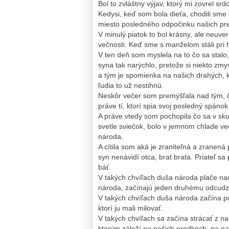
Bol to zvláštny výjav, ktorý mi zovrel srdce
Kedysi, keď som bola dieťa, chodili sme
miesto posledného odpočinku našich predk
V minulý piatok to bol krásny, ale neuver
večnosti. Keď sme s manželom stáli pri 
V ten deň som myslela na to čo sa stalo
syna tak narýchlo, pretože si niekto zm
a tým je spomienka na našich drahých, kt
ľudia to už nestihnú.
Neskôr večer som premýšľala nad tým, čo 
práve tí, ktorí spia svoj posledný spáno
A práve vtedy som pochopila čo sa v sku
svetle sviečok, bolo v jemnom chlade v
národa.
A cítila som aká je zraniteľná a zranená
syn nenávidí otca, brat brata. Priateľ sa
báť.
V takých chvíľach duša národa plače nad
národa, začínajú jeden druhému odcudz
V takých chvíľach duša národa začína 
ktorí ju mali milovať.
V takých chvíľach sa začína strácať z na
ktorým záleží na našich predkoch, na n