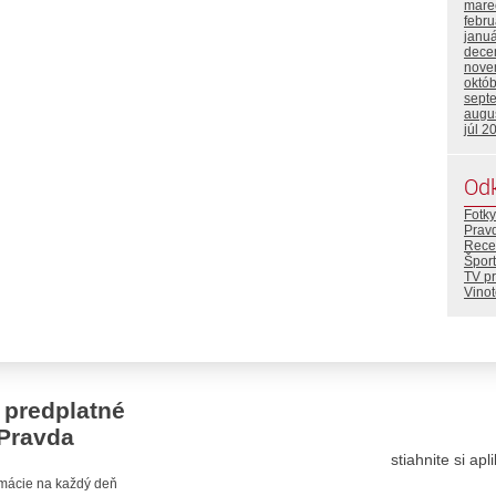
mare
febr
janu
dece
nove
októ
sept
augu
júl 2
Od
Fotky
Prav
Rece
Šport
TV p
Vino
 predplatné
Pravda
stiahnite si ap
ormácie na každý deň