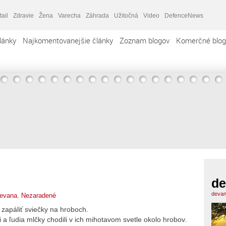
tail
Zdravie
Žena
Varecha
Záhrada
Užitočná
Video
DefenceNews
lánky
Najkomentovanejšie články
Zoznam blogov
Komerčné blog
de
devan
evana
,
Nezaradené
 zapáliť sviečky na hroboch.
 a ľudia mlčky chodili v ich mihotavom svetle okolo hrobov.