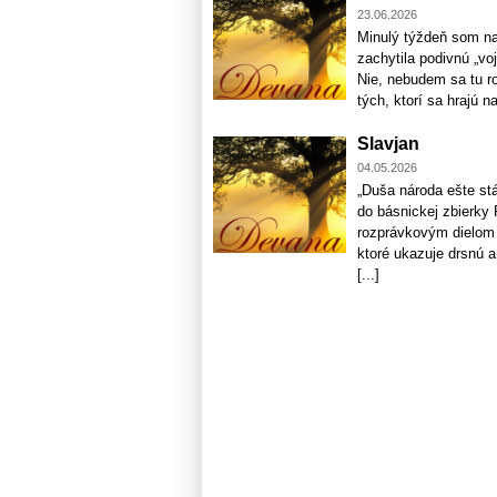
23.06.2026
Minulý týždeň som na
zachytila podivnú „voj
Nie, nebudem sa tu ro
tých, ktorí sa hrajú na
Slavjan
04.05.2026
„Duša národa ešte stá
do básnickej zbierky 
rozprávkovým dielom p
ktoré ukazuje drsnú a
[...]