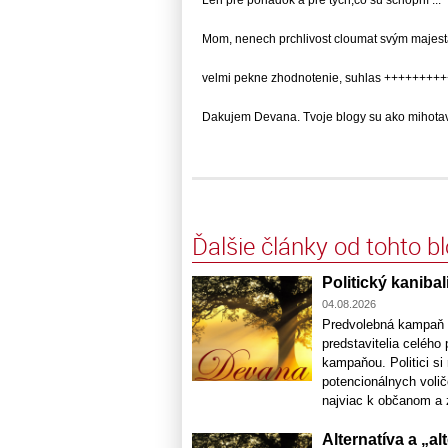
Mom, nenech prchlivost cloumat svým majestá
velmi pekne zhodnotenie, suhlas ++++++++++
Dakujem Devana. Tvoje blogy su ako mihotave
Ďalšie články od tohto b
Politický kaniba
04.08.2026
Predvolebná kampaň n
predstavitelia celého
kampaňou. Politici si
potencionálnych voličo
najviac k občanom a z
Alternatíva a „a