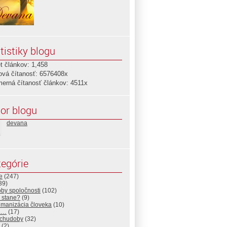
tistiky blogu
t článkov: 1,458
ová čítanosť: 6576408x
merná čítanosť článkov: 4511x
or blogu
devana
egórie
e
(247)
39)
by spoločnosti
(102)
 stane?
(9)
manizácia človeka
(10)
a…
(17)
 chudoby
(32)
(2)