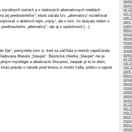
sept
augu
 sociálnych sieťach a v niektorých alternatívnych médiách
júl 2
jún 
nu jej predstaviteľov“, ktorá začala tzv. „alternatívu“ rozdeľovať.
máj 
zpisovať o aktéroch tejto „vojny“, ale o tom, čo ukázala nielen o
apríl
mare
 predstaviteľov „alternatívy“, ale aj o spoločnosti [...]
febr
janu
dece
nove
októ
le žije“, pomyslela som si, keď sa začítala a neskôr započúvala
sept
augu
Radovana Masára „Slavjan“. Básnická zbierka „Slavjan“ nie je
júl 2
lným mytológie a idealizácie Slovanov, naopak je to to dielo,
jún 
 krutú pravdu o národe pred ktorou si mnohí ľudia, politici a najmä
máj 
apríl
febr
janu
dece
nove
októ
sept
augu
júl 2
jún 
máj 
apríl
mare
febr
janu