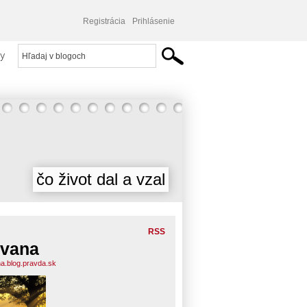
Registrácia
Prihlásenie
y
čo život dal a vzal
RSS
vana
a.blog.pravda.sk