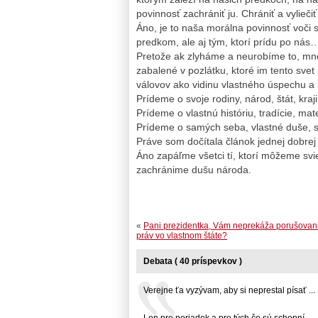
povinnosť zachrániť ju. Chrániť a vylieči
Áno, je to naša morálna povinnosť voči 
predkom, ale aj tým, ktorí prídu po nás
Pretože ak zlyháme a neurobíme to, mn
zabalené v pozlátku, ktoré im tento sve
válovov ako vidinu vlastného úspechu a 
Prídeme o svoje rodiny, národ, štát, kraj
Prídeme o vlastnú históriu, tradície, mat
Prídeme o samých seba, vlastné duše, sl
Práve som dočítala článok jednej dobrej 
Áno zapáľme všetci tí, ktorí môžeme svi
zachránime dušu národa.
«
Pani prezidentka, Vám neprekáža porušovan
práv vo vlastnom štáte?
Debata ( 40 príspevkov )
Verejne ťa vyzývam, aby si neprestal písať ...
Len pre poriadok a pre tých,čo sú schopní ...