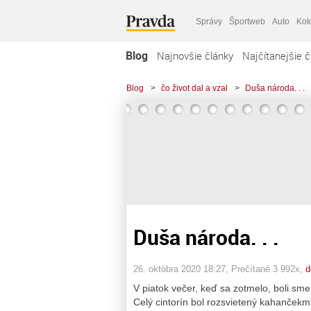
Správy
Športweb
Auto
Kok
Blog
Najnovšie články
Najčítanejšie č
Blog
>
čo život dal a vzal
>
Duša národa. . .
Duša národa. . .
26. októbra 2020 18:27
, Prečítané 3 992x,
d
V piatok večer, keď sa zotmelo, boli sme
Celý cintorín bol rozsvietený kahančekmi