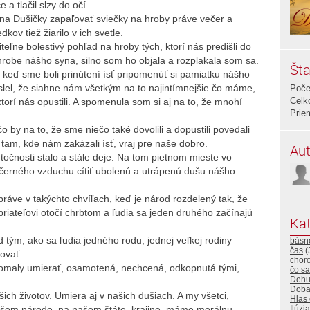
 a tlačil slzy do očí.
 na Dušičky zapaľovať sviečky na hroby práve večer a
ov tiež žiarilo v ich svetle.
iteľne bolestivý pohľad na hroby tých, ktorí nás predišli do
hrobe nášho syna, silno som ho objala a rozplakala som sa.
Šta
, keď sme boli prinútení ísť pripomenúť si pamiatku nášho
yslel, že siahne nám všetkým na to najintímnejšie čo máme,
Poče
Celk
orí nás opustili. A spomenula som si aj na to, že mnohí
Prie
by na to, že sme niečo také dovolili a dopustili povedali
k tam, kde nám zakázali ísť, vraj pre naše dobro.
Aut
točnosti stalo a stále deje. Na tom pietnom mieste vo
ečerného vzduchu cítiť ubolenú a utrápenú dušu nášho
 práve v takýchto chvíľach, keď je národ rozdelený tak, že
 priateľovi otočí chrbtom a ľudia sa jeden druhého začínajú
Kat
 tým, ako sa ľudia jedného rodu, jednej veľkej rodiny –
básn
čas
(
ovať.
choro
pomaly umierať, osamotená, nechcená, odkopnutá tými,
čo sa
Dehu
Dob
šich životov. Umiera aj v našich dušiach. A my všetci,
Hlas
ašom národe, na našom štáte, krajine, máme morálnu
Ilúzia