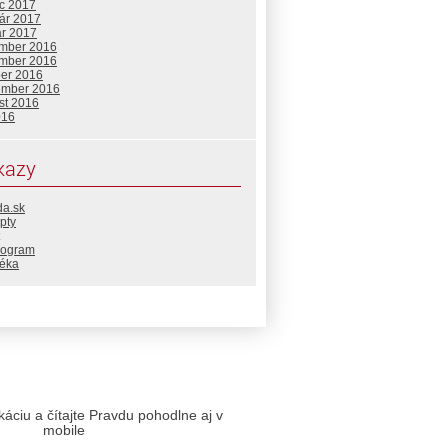
c 2017
uár 2017
ár 2017
mber 2016
mber 2016
ber 2016
ember 2016
st 2016
016
kazy
da.sk
pty
rogram
téka
likáciu a čítajte Pravdu pohodlne aj v
mobile