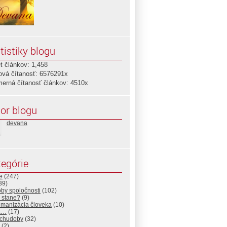
tistiky blogu
t článkov: 1,458
ová čítanosť: 6576291x
merná čítanosť článkov: 4510x
or blogu
devana
egórie
e
(247)
39)
by spoločnosti
(102)
 stane?
(9)
manizácia človeka
(10)
a…
(17)
 chudoby
(32)
(2)