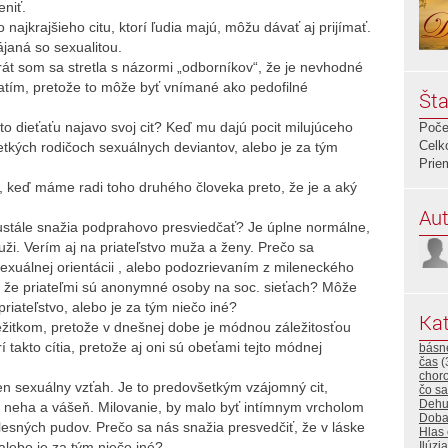
niť.
najkrajšieho citu, ktorí ľudia majú, môžu dávať aj prijímať.
janá so sexualitou.
át som sa stretla s názormi „odborníkov“, že je nevhodné
jatím, pretože to môže byť vnímané ako pedofilné
Šta
kto dieťaťu najavo svoj cit? Keď mu dajú pocit milujúceho
Poče
Celk
tkých rodičoch sexuálnych deviantov, alebo je za tým
Prie
, keď máme radi toho druhého človeka preto, že je a aký
Aut
eustále snažia podprahovo presviedčať? Je úplne normálne,
uži. Verím aj na priateľstvo muža a ženy. Prečo sa
sexuálnej orientácii , alebo podozrievaním z mileneckého
 že priateľmi sú anonymné osoby na soc. sieťach? Môže
riateľstvo, alebo je za tým niečo iné?
Kat
žitkom, pretože v dnešnej dobe je módnou záležitosťou
í takto cítia, pretože aj oni sú obeťami tejto módnej
básn
čas
(
choro
n sexuálny vzťah. Je to predovšetkým vzájomný cit,
čo sa
Dehu
osť, neha a vášeň. Milovanie, by malo byť intímnym vrcholom
Dob
lesných pudov. Prečo sa nás snažia presvedčiť, že v láske
Hlas
 alebo je za tým niečo iné?
Ilúzia