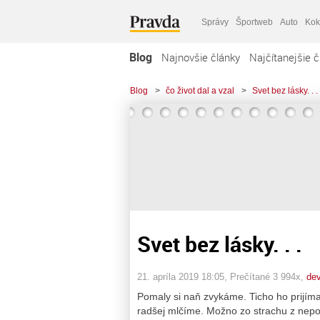
Správy
Športweb
Auto
Kok
Blog
Najnovšie články
Najčítanejšie č
Blog
>
čo život dal a vzal
>
Svet bez lásky. . .
Svet bez lásky. . .
21. apríla 2019 18:05
, Prečítané 3 994x,
de
Pomaly si naň zvykáme. Ticho ho prijíma
radšej mlčíme. Možno zo strachu z nepoc