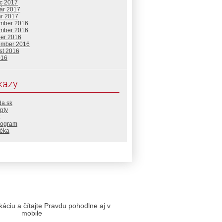
c 2017
uár 2017
ár 2017
mber 2016
mber 2016
ber 2016
ember 2016
st 2016
016
kazy
da.sk
pty
rogram
téka
likáciu a čítajte Pravdu pohodlne aj v
mobile