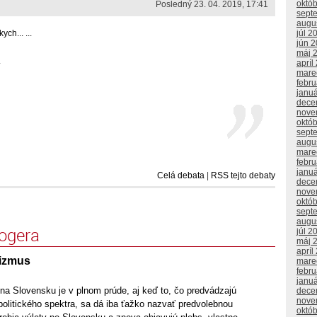
októ
Posledný 23. 04. 2019, 17:41
sept
augu
ch... ...
júl 2
jún 
máj 
.
apríl
mare
febr
janu
dece
nove
októ
sept
augu
mare
febr
janu
Celá debata
|
RSS tejto debaty
dece
nove
októ
sept
augu
logera
júl 2
máj 
apríl
lizmus
mare
febr
janu
a Slovensku je v plnom prúde, aj keď to, čo predvádzajú
dece
nove
 politického spektra, sa dá iba ťažko nazvať predvolebnou
októ