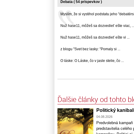
Debata ( 54 príspevkov )
Myslím, že si vystihol podstatu jeho "debatérsky
Nuž hase11, môžeš sa dozvedieť ešte viac, ..
Nuž hase11, môžeš sa dozvedieť ešte vi ...
z blogu "Svet bez lasky: "Pomaly si ...
O láske: O Láske, čo v jasle stelie, čo ...
Ďalšie články od tohto b
Politický kaniba
04.08.2026
Predvolebná kampaň n
predstavitelia celého