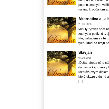
kampaňou. Politici si
potencionálnych voličo
najviac k občanom a z
Alternatíva a „a
23.06.2026
Minulý týždeň som na
zachytila podivnú „voj
Nie, nebudem sa tu ro
tých, ktorí sa hrajú na
Slavjan
04.05.2026
„Duša národa ešte stá
do básnickej zbierky 
rozprávkovým dielom p
ktoré ukazuje drsnú a
[...]