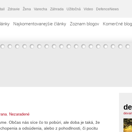
tail
Zdravie
Žena
Varecha
Záhrada
Užitočná
Video
DefenceNews
lánky
Najkomentovanejšie články
Zoznam blogov
Komerčné blog
de
devan
vana
,
Nezaradené
me. Občas nás síce čo to pobúri, ale doba je taká, že
hopenia a odsúdenia, alebo z pohodlnosti, či pocitu