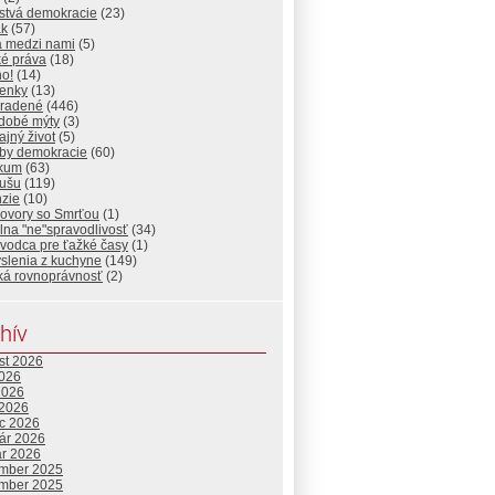
stvá demokracie
(23)
ak
(57)
a medzi nami
(5)
ké práva
(18)
ho!
(14)
ienky
(13)
radené
(446)
dobé mýty
(3)
jný život
(5)
by demokracie
(60)
ikum
(63)
dušu
(119)
nzie
(10)
ovory so Smrťou
(1)
lna "ne"spravodlivosť
(34)
vodca pre ťažké časy
(1)
slenia z kuchyne
(149)
ká rovnoprávnosť
(2)
hív
st 2026
2026
2026
 2026
c 2026
uár 2026
ár 2026
mber 2025
mber 2025