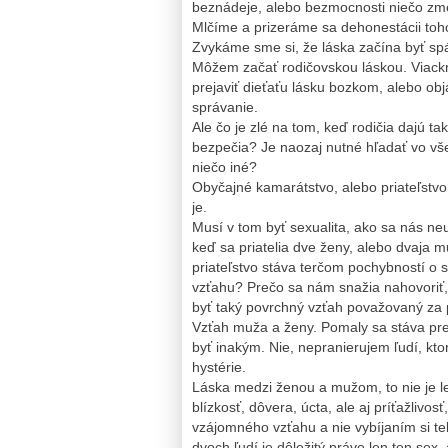
beznádeje, alebo bezmocnosti niečo zme
Mlčíme a prizeráme sa dehonestácii toho 
Zvykáme sme si, že láska začína byť spá
Môžem začať rodičovskou láskou. Viackr
prejaviť dieťaťu lásku bozkom, alebo ob
správanie.
Ale čo je zlé na tom, keď rodičia dajú ta
bezpečia? Je naozaj nutné hľadať vo vše
niečo iné?
Obyčajné kamarátstvo, alebo priateľstvo
je.
Musí v tom byť sexualita, ako sa nás n
keď sa priatelia dve ženy, alebo dvaja m
priateľstvo stáva terčom pochybností o 
vzťahu? Prečo sa nám snažia nahovoriť,
byť taký povrchný vzťah považovaný za p
Vzťah muža a ženy. Pomaly sa stáva pre
byť inakým. Nie, nepranierujem ľudí, ktor
hystérie.
Láska medzi ženou a mužom, to nie je le
blízkosť, dôvera, úcta, ale aj príťažliv
vzájomného vzťahu a nie vybíjaním si te
dvoch ľudí je dôležitý práve len ten sex,