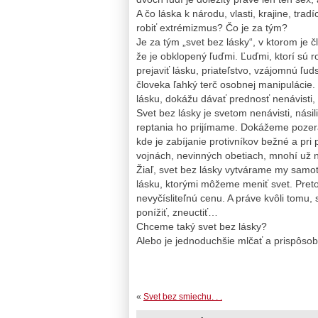
A čo láska k národu, vlasti, krajine, tra
robiť extrémizmus? Čo je za tým?
Je za tým „svet bez lásky“, v ktorom je 
že je obklopený ľuďmi. Ľuďmi, ktorí sú ro
prejaviť lásku, priateľstvo, vzájomnú ľud
človeka ľahký terč osobnej manipulácie. 
lásku, dokážu dávať prednosť nenávisti, n
Svet bez lásky je svetom nenávisti, nási
reptania ho prijímame. Dokážeme pozerať 
kde je zabíjanie protivníkov bežné a pri 
vojnách, nevinných obetiach, mnohí už n
Žiaľ, svet bez lásky vytvárame my samot
lásku, ktorými môžeme meniť svet. Preto
nevyčísliteľnú cenu. A práve kvôli tomu,
ponížiť, zneuctiť…
Chceme taký svet bez lásky?
Alebo je jednoduchšie mlčať a prispôsob
«
Svet bez smiechu. . .