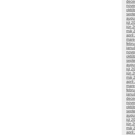
dece
nove
októ
sept
augu
júl 2
jún 
máj 
apríl
mare
febr
janu
nove
októ
sept
augu
júl 2
jún 
máj 
apríl
mare
febr
janu
dece
nove
októ
sept
augu
júl 2
jún 
máj 
apríl