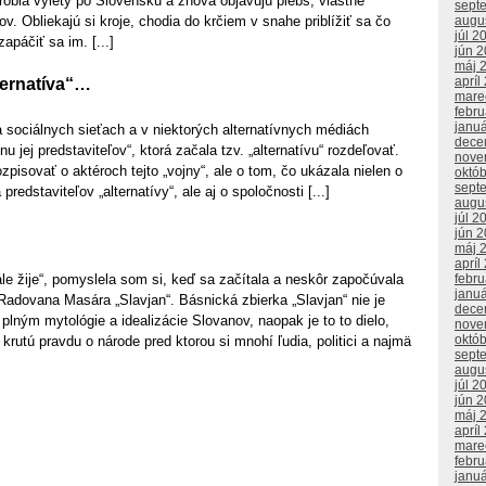
 robia výlety po Slovensku a znova objavujú plebs, vlastne
sept
v. Obliekajú si kroje, chodia do krčiem v snahe priblížiť sa čo
augu
júl 2
apáčiť sa im. [...]
jún 
máj 
apríl
lternatíva“…
mare
febr
janu
 sociálnych sieťach a v niektorých alternatívnych médiách
dece
nu jej predstaviteľov“, ktorá začala tzv. „alternatívu“ rozdeľovať.
nove
zpisovať o aktéroch tejto „vojny“, ale o tom, čo ukázala nielen o
októ
sept
 predstaviteľov „alternatívy“, ale aj o spoločnosti [...]
augu
júl 2
jún 
máj 
apríl
le žije“, pomyslela som si, keď sa začítala a neskôr započúvala
febr
janu
Radovana Masára „Slavjan“. Básnická zbierka „Slavjan“ nie je
dece
lným mytológie a idealizácie Slovanov, naopak je to to dielo,
nove
októ
 krutú pravdu o národe pred ktorou si mnohí ľudia, politici a najmä
sept
augu
júl 2
jún 
máj 
apríl
mare
febr
janu