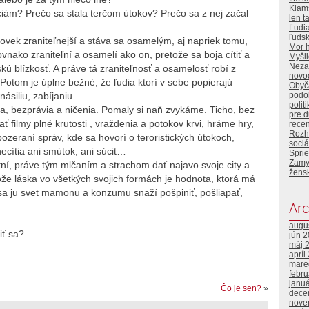
Klam
díciám? Prečo sa stala terčom útokov? Prečo sa z nej začal
len t
Ľudi
ľuds
človek zraniteľnejší a stáva sa osamelým, aj napriek tomu,
Mor 
vnako zraniteľní a osamelí ako on, pretože sa boja cítiť a
Myšl
Neza
skú blízkosť. A práve tá zraniteľnosť a osamelosť robí z
novo
Potom je úplne bežné, že ľudia ktorí v sebe popierajú
Obyča
ásiliu, zabíjaniu.
podo
polit
lia, bezprávia a ničenia. Pomaly si naň zvykáme. Ticho, bez
pre 
filmy plné krutosti , vraždenia a potokov krvi, hráme hry,
rece
Rozh
pozeraní správ, kde sa hovorí o teroristických útokoch,
sociá
ecítia ani smútok, ani súcit…
Sprie
Zamy
ní, práve tým mlčaním a strachom dať najavo svoje city a
žens
že láska vo všetkých svojich formách je hodnota, ktorá má
 sa ju svet mamonu a konzumu snaží pošpiniť, pošliapať,
Arc
augu
iť sa?
jún 
máj 
apríl
mare
febr
janu
Čo je sen?
»
dece
nove