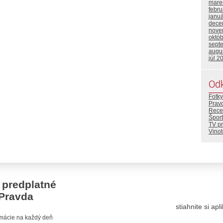
mare
febr
janu
dece
nove
októ
sept
augu
júl 2
Od
Fotky
Prav
Rece
Šport
TV p
Vino
 predplatné
Pravda
stiahnite si ap
ormácie na každý deň