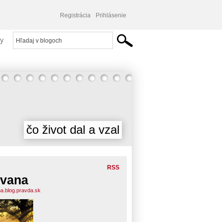
Registrácia
Prihlásenie
y
čo život dal a vzal
RSS
vana
a.blog.pravda.sk