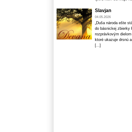
Slavjan
04.05.2026
„Duša národa ešte stá
do básnickej zbierky 
rozprávkovým dielom p
ktoré ukazuje drsnú a
[...]