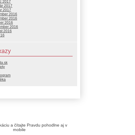
c 2017
uár 2017
ár 2017
mber 2016
mber 2016
ber 2016
ember 2016
st 2016
016
kazy
da.sk
pty
rogram
téka
likáciu a čítajte Pravdu pohodlne aj v
mobile