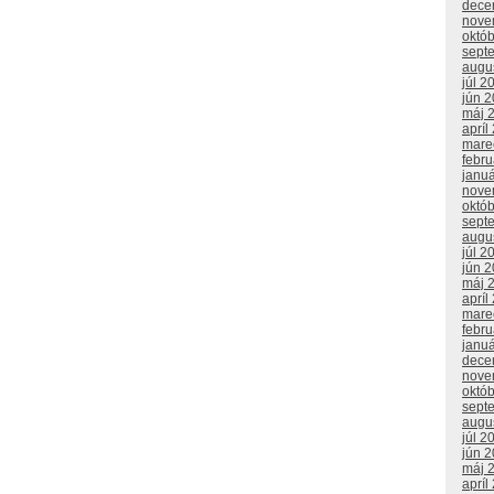
dece
nove
októ
sept
augu
júl 2
jún 
máj 
apríl
mare
febr
janu
nove
októ
sept
augu
júl 2
jún 
máj 
apríl
mare
febr
janu
dece
nove
októ
sept
augu
júl 2
jún 
máj 
apríl