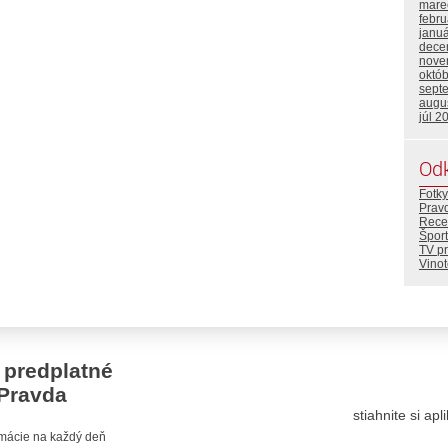
mare
febr
janu
dece
nove
októ
sept
augu
júl 2
Od
Fotky
Prav
Rece
Šport
TV p
Vino
 predplatné
Pravda
stiahnite si ap
ormácie na každý deň