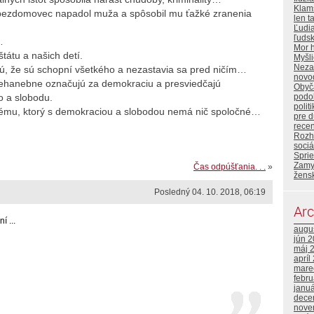
Klam
bezdomovec napadol muža a spôsobil mu ťažké zranenia
len t
Ľudi
ľuds
…
Mor 
tátu a našich detí.
Myšl
Neza
ú, že sú schopní všetkého a nezastavia sa pred ničím…
novo
nehanebne označujú za demokraciu a presviedčajú
Obyča
o a slobodu.
podo
polit
stému, ktorý s demokraciou a slobodou nemá nič spoločné…
pre 
rece
Rozh
sociá
Sprie
Zamy
Čas odpúšťania. . .
»
žens
Posledný 04. 10. 2018, 06:19
Arc
 ...
augu
jún 
máj 
apríl
mare
febr
janu
dece
nove