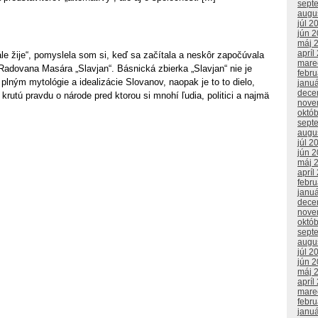
sept
augu
júl 2
jún 
máj 
apríl
le žije“, pomyslela som si, keď sa začítala a neskôr započúvala
mare
Radovana Masára „Slavjan“. Básnická zbierka „Slavjan“ nie je
febr
lným mytológie a idealizácie Slovanov, naopak je to to dielo,
janu
dece
 krutú pravdu o národe pred ktorou si mnohí ľudia, politici a najmä
nove
októ
sept
augu
júl 2
jún 
máj 
apríl
febr
janu
dece
nove
októ
sept
augu
júl 2
jún 
máj 
apríl
mare
febr
janu