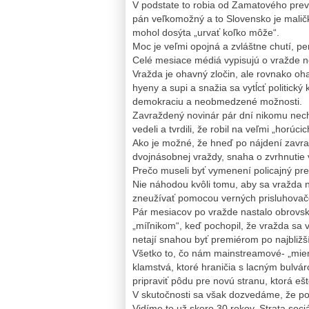
V podstate to robia od Zamatového prevr
pán veľkomožný a to Slovensko je maličká
mohol dosýta „urvať koľko môže“.
Moc je veľmi opojná a zvláštne chutí, 
Celé mesiace médiá vypisujú o vražde n
Vražda je ohavný zločin, ale rovnako ohav
hyeny a supi a snažia sa vytĺcť politic
demokraciu a neobmedzené možnosti.
Zavraždený novinár pár dní nikomu nechý
vedeli a tvrdili, že robil na veľmi „horúc
Ako je možné, že hneď po nájdení zavraž
dvojnásobnej vraždy, snaha o zvrhnutie 
Prečo museli byť vymenení policajný prez
Nie náhodou kvôli tomu, aby sa vražda nik
zneužívať pomocou verných prisluhovačo
Pár mesiacov po vražde nastalo obrovské
„míľnikom“, keď pochopil, že vražda sa 
netají snahou byť premiérom po najbližš
Všetko to, čo nám mainstreamové- „mien
klamstvá, ktoré hraničia s lacným bulvár
pripraviť pôdu pre novú stranu, ktorá ešt
V skutočnosti sa však dozvedáme, že pol
Vidíme to už skoro 30 rokov. Strata soci