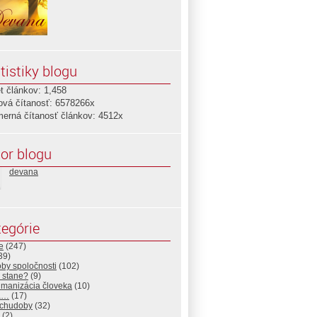
tistiky blogu
t článkov: 1,458
ová čítanosť: 6578266x
merná čítanosť článkov: 4512x
or blogu
devana
egórie
e
(247)
39)
by spoločnosti
(102)
 stane?
(9)
manizácia človeka
(10)
a…
(17)
 chudoby
(32)
(2)