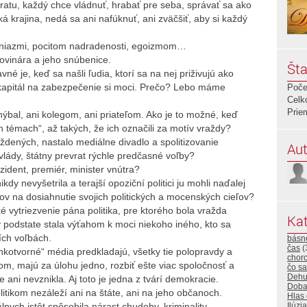
atu, každý chce vládnuť, hrabať pre seba, správať sa ako
 krajina, nedá sa ani nafúknuť, ani zväčšiť, aby si každý
peniazmi, pocitom nadradenosti, egoizmom…
ovinára a jeho snúbenice.
Šta
né je, keď sa našli ľudia, ktorí sa na nej priživujú ako
ký kapitál na zabezpečenie si moci. Prečo? Lebo máme
Poče
Celk
Prie
bal, ani kolegom, ani priateľom. Ako je to možné, keď
ich témach“, až takých, že ich označili za motív vraždy?
dených, nastalo mediálne divadlo a spolitizovanie
Aut
vlády, štátny prevrat rýchle predčasné voľby?
ident, premiér, minister vnútra?
dy nevyšetrila a terajší opoziční politici ju mohli naďalej
v na dosiahnutie svojich politických a mocenských cieľov?
 vytriezvenie pána politika, pre ktorého bola vražda
Kat
v podstate stala výťahom k moci niekoho iného, kto sa
ích voľbách.
básn
čas
(
kotvorné“ média predkladajú, všetky tie polopravdy a
choro
om, majú za úlohu jedno, rozbiť ešte viac spoločnosť a
čo sa
Dehu
e ani nevznikla. Aj toto je jedna z tvárí demokracie.
Dob
itikom nezáleží ani na štáte, ani na jeho občanoch.
Hlas
álnych istôt spôsobila nárast chudoby, kriminality…
Ilúzia