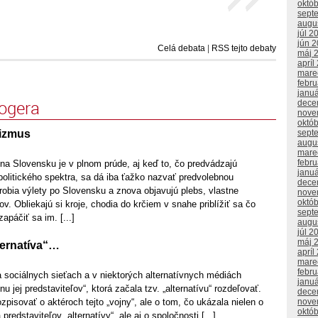
októ
sept
augu
júl 2
jún 
Celá debata
|
RSS tejto debaty
máj 
apríl
mare
febr
janu
logera
dece
nove
októ
lizmus
sept
augu
mare
febr
a Slovensku je v plnom prúde, aj keď to, čo predvádzajú
janu
 politického spektra, sa dá iba ťažko nazvať predvolebnou
dece
 robia výlety po Slovensku a znova objavujú plebs, vlastne
nove
októ
v. Obliekajú si kroje, chodia do krčiem v snahe priblížiť sa čo
sept
apáčiť sa im. [...]
augu
júl 2
máj 
lternatíva“…
apríl
mare
febr
 sociálnych sieťach a v niektorých alternatívnych médiách
janu
nu jej predstaviteľov“, ktorá začala tzv. „alternatívu“ rozdeľovať.
dece
zpisovať o aktéroch tejto „vojny“, ale o tom, čo ukázala nielen o
nove
októ
 predstaviteľov „alternatívy“, ale aj o spoločnosti [...]