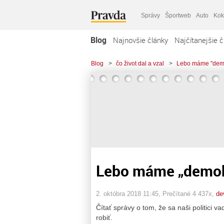
Správy
Športweb
Auto
Kok
Blog
Najnovšie články
Najčítanejšie č
Blog
>
čo život dal a vzal
>
Lebo máme "demok
Lebo máme „demokr
2. októbra 2018 11:45
, Prečítané 4 437x,
de
Čítať správy o tom, že sa naši politici va
robiť.