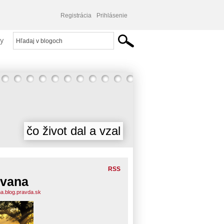
Registrácia
Prihlásenie
y
čo život dal a vzal
RSS
vana
a.blog.pravda.sk