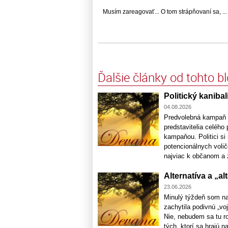
Musím zareagovať... O tom strápňovaní sa, ...
Ďalšie články od tohto b
Politický kaniba
04.08.2026
Predvolebná kampaň n
predstavitelia celého
kampaňou. Politici si
potencionálnych voličo
najviac k občanom a z
Alternatíva a „a
23.06.2026
Minulý týždeň som na
zachytila podivnú „voj
Nie, nebudem sa tu ro
tých, ktorí sa hrajú na