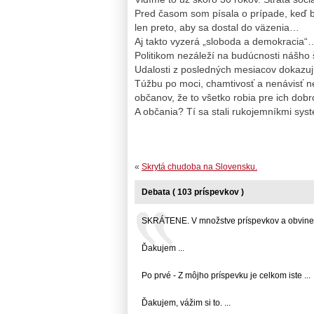
Pred časom som písala o prípade, keď 
len preto, aby sa dostal do väzenia…
Aj takto vyzerá „sloboda a demokracia“
Politikom nezáleží na budúcnosti nášho š
Udalosti z posledných mesiacov dokazuj
Túžbu po moci, chamtivosť a nenávisť 
občanov, že to všetko robia pre ich dobr
A občania? Tí sa stali rukojemníkmi sy
«
Skrytá chudoba na Slovensku.
Debata ( 103 príspevkov )
SKRÁTENE. V množstve príspevkov a obvinení
Ďakujem ...
Po prvé - Z môjho príspevku je celkom iste ...
Ďakujem, vážim si to. ...