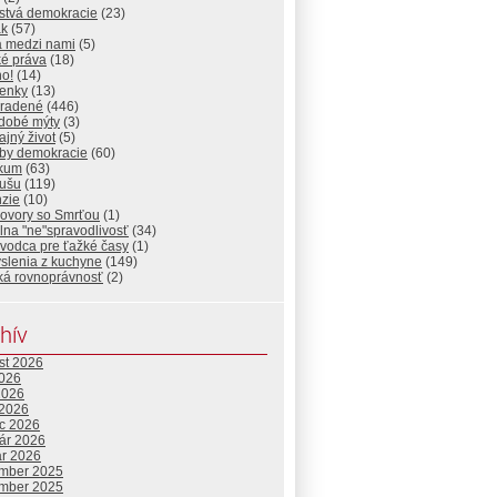
stvá demokracie
(23)
ak
(57)
a medzi nami
(5)
ké práva
(18)
ho!
(14)
ienky
(13)
radené
(446)
dobé mýty
(3)
jný život
(5)
by demokracie
(60)
ikum
(63)
dušu
(119)
nzie
(10)
ovory so Smrťou
(1)
lna "ne"spravodlivosť
(34)
vodca pre ťažké časy
(1)
slenia z kuchyne
(149)
ká rovnoprávnosť
(2)
hív
st 2026
2026
2026
 2026
c 2026
uár 2026
ár 2026
mber 2025
mber 2025