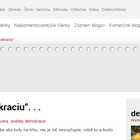
tail
Zdravie
Žena
Varecha
Záhrada
Užitočná
Video
DefenceNews
lánky
Najkomentovanejšie články
Zoznam blogov
Komerčné blog
raciu". . .
aciu“. . .
de
devan
vana
,
podoby demokracie
dia ako kofy na trhu, nie je nič nezvyčajné, robili to a budú