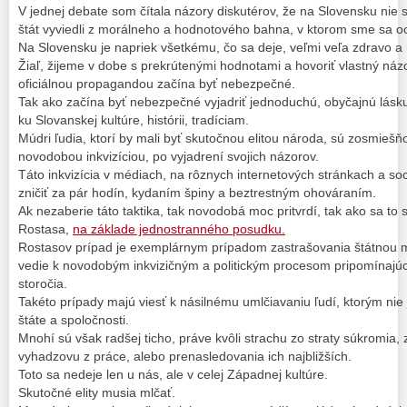
V jednej debate som čítala názory diskutérov, že na Slovensku nie sú
štát vyviedli z morálneho a hodnotového bahna, v ktorom sme sa oci
Na Slovensku je napriek všetkému, čo sa deje, veľmi veľa zdravo a
Žiaľ, žijeme v dobe s prekrútenými hodnotami a hovoriť vlastný náz
oficiálnou propagandou začína byť nebezpečné.
Tak ako začína byť nebezpečné vyjadriť jednoduchú, obyčajnú lásku
ku Slovanskej kultúre, histórii, tradíciam.
Múdri ľudia, ktorí by mali byť skutočnou elitou národa, sú zosmieš
novodobou inkvizíciou, po vyjadrení svojich názorov.
Táto inkvizícia v médiach, na rôznych internetových stránkach a so
zničiť za pár hodín, kydaním špiny a beztrestným ohováraním.
Ak nezaberie táto taktika, tak novodobá moc pritvrdí, tak ako sa to 
Rostasa,
na základe jednostranného posudku.
Rostasov prípad je exemplárnym prípadom zastrašovania štátnou m
vedie k novodobým inkvizičným a politickým procesom pripomínajúc
storočia.
Takéto prípady majú viesť k násilnému umlčiavaniu ľudí, ktorým nie
štáte a spoločnosti.
Mnohí sú však radšej ticho, práve kvôli strachu zo straty súkromia
vyhadzovu z práce, alebo prenasledovania ich najbližších.
Toto sa nedeje len u nás, ale v celej Západnej kultúre.
Skutočné elity musia mlčať.