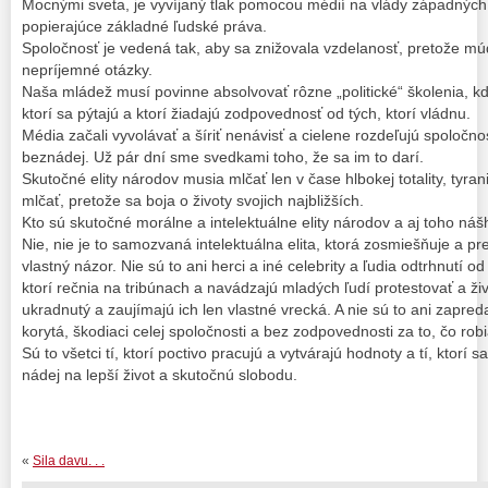
Mocnými sveta, je vyvíjaný tlak pomocou médií na vlády západných 
popierajúce základné ľudské práva.
Spoločnosť je vedená tak, aby sa znižovala vzdelanosť, pretože múd
nepríjemné otázky.
Naša mládež musí povinne absolvovať rôzne „politické“ školenia, kde 
ktorí sa pýtajú a ktorí žiadajú zodpovednosť od tých, ktorí vládnu.
Média začali vyvolávať a šíriť nenávisť a cielene rozdeľujú spoločno
beznádej. Už pár dní sme svedkami toho, že sa im to darí.
Skutočné elity národov musia mlčať len v čase hlbokej totality, tyran
mlčať, pretože sa boja o životy svojich najbližších.
Kto sú skutočné morálne a intelektuálne elity národov a aj toho ná
Nie, nie je to samozvaná intelektuálna elita, ktorá zosmiešňuje a pr
vlastný názor. Nie sú to ani herci a iné celebrity a ľudia odtrhnutí 
ktorí rečnia na tribúnach a navádzajú mladých ľudí protestovať a ži
ukradnutý a zaujímajú ich len vlastné vrecká. A nie sú to ani zapredan
korytá, škodiaci celej spoločnosti a bez zodpovednosti za to, čo ro
Sú to všetci tí, ktorí poctivo pracujú a vytvárajú hodnoty a tí, ktor
nádej na lepší život a skutočnú slobodu.
«
Sila davu. . .