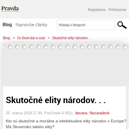
Registrácia
Prihlásenie
Blog
Najnovšie články
Najčítanejšie články
Blog
>
čo život dal a vzal
>
Skutočné elity národov. . .
Najkomentovanejšie články
Zoznam blogov
Komerčné blogy
Skutočné elity národov. . .
25. marca 2018 17:44
, Prečítané 4 061x,
devana
,
Nezaradené
Kto sú skutočné a morálne a intelektuálne elity národov v Európe?
Má Slovensko takéto elity?