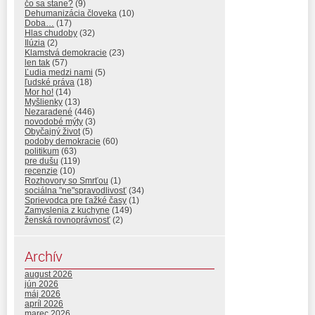
čo sa stane?
(9)
Dehumanizácia človeka
(10)
Doba…
(17)
Hlas chudoby
(32)
Ilúzia
(2)
Klamstvá demokracie
(23)
len tak
(57)
Ľudia medzi nami
(5)
ľudské práva
(18)
Mor ho!
(14)
Myšlienky
(13)
Nezaradené
(446)
novodobé mýty
(3)
Obyčajný život
(5)
podoby demokracie
(60)
politikum
(63)
pre dušu
(119)
recenzie
(10)
Rozhovory so Smrťou
(1)
sociálna "ne"spravodlivosť
(34)
Sprievodca pre ťažké časy
(1)
Zamyslenia z kuchyne
(149)
ženská rovnoprávnosť
(2)
Archív
august 2026
jún 2026
máj 2026
apríl 2026
marec 2026