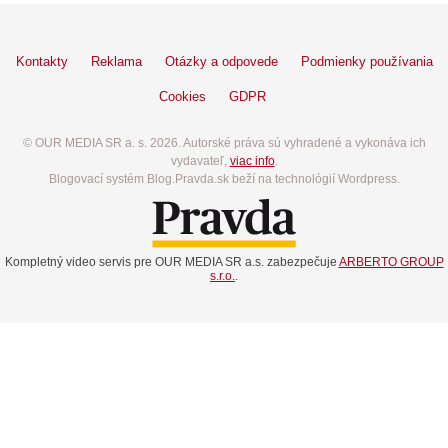
Kontakty
Reklama
Otázky a odpovede
Podmienky používania
Cookies
GDPR
© OUR MEDIA SR a. s. 2026. Autorské práva sú vyhradené a vykonáva ich
vydavateľ,
viac info
.
Blogovací systém Blog.Pravda.sk beží na technológií Wordpress.
Kompletný video servis pre OUR MEDIA SR a.s. zabezpečuje
ARBERTO GROUP
s.r.o.
.