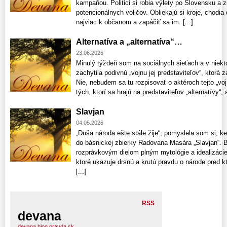
kampaňou. Politici si robia výlety po Slovensku a 
potencionálnych voličov. Obliekajú si kroje, chodia 
najviac k občanom a zapáčiť sa im. [...]
Alternatíva a „alternatíva“…
23.06.2026
Minulý týždeň som na sociálnych sieťach a v niekt
zachytila podivnú „vojnu jej predstaviteľov“, ktorá z
Nie, nebudem sa tu rozpisovať o aktéroch tejto „voj
tých, ktorí sa hrajú na predstaviteľov „alternatívy“, a
Slavjan
04.05.2026
„Duša národa ešte stále žije“, pomyslela som si, k
do básnickej zbierky Radovana Masára „Slavjan“. Bá
rozprávkovým dielom plným mytológie a idealizácie 
ktoré ukazuje drsnú a krutú pravdu o národe pred kt
[...]
RSS
devana
devana.blog.pravda.sk