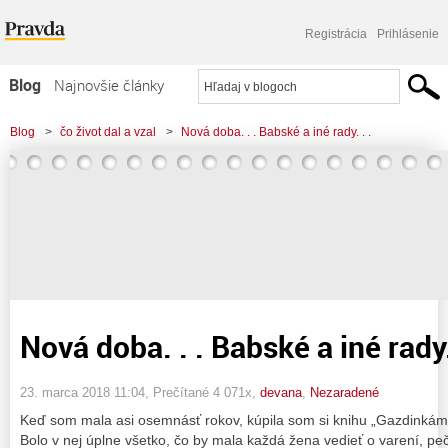
Registrácia
Prihlásenie
Blog
Najnovšie články
Najčítanejšie články
Blog
>
čo život dal a vzal
>
Nová doba. . . Babské a iné rady. . .
Najkomentovanejšie články
Zoznam blogov
Komerčné blogy
Nová doba. . . Babské a iné rady.
23. marca 2018 11:04
, Prečítané 4 071x,
devana
,
Nezaradené
Keď som mala asi osemnásť rokov, kúpila som si knihu „Gazdinkám 
Bolo v nej úplne všetko, čo by mala každá žena vedieť o varení, peč