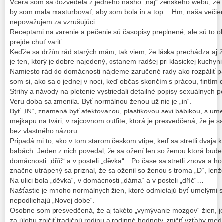
Včera som sa dozvedela z jedného nášho „naj“ ženského webu, že 
by som mala masturbovať, aby som bola in a top… Hm, naša večie
nepovažujem za vzrušujúci…
Receptami na varenie a pečenie sú časopisy preplnené, ale sú to ob
prejde chuť variť.
Keďže sa držím rád starých mám, tak viem, že láska prechádza aj 
je ten, ktorý je dobre najedený, ostanem radšej pri klasickej kuchyni
Namiesto rád do domácnosti nájdeme zaručené rady ako rozpáliť par
som si, ako sa o jednej v noci, keď občas skončím s prácou, fintím
Strihy a návody na pletenie vystriedali detailné popisy sexuálnych 
Veru doba sa zmenila. Byť normálnou ženou už nie je „in“.
Byť „IN“, znamená byť afektovanou, plastikovou sexi bábikou, s um
mejkapu na tvári, v rajcovnom outfite, ktorá je presvedčená, že je s
bez vlastného názoru.
Pripadá mi to, ako v tom starom českom vtipe, keď sa stretli dvaja k
babách. Jeden z nich povedal, že sa ožení len so ženou ktorá bude t
domácnosti „dříč“ a v posteli „děvka“…Po čase sa stretli znova a hod
značne utrápený sa priznal, že sa oženil so ženou s troma „D“, le
Na ulici bola „děvka“, v domácnosti „dáma“ a v posteli „dříč“…
Našťastie je mnoho normálnych žien, ktoré odmietajú byť umelými 
nepodliehajú „Novej dobe“.
Osobne som presvedčená, že aj takéto „vymývanie mozgov“ žien, je
za úlohu zničiť tradičnú rodinu a rodinné hodnoty, zničiť vzťahy m