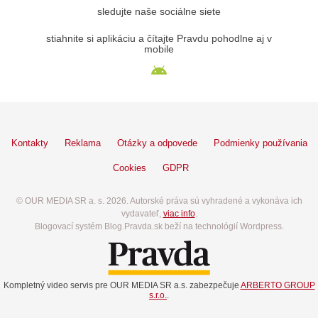
sledujte naše sociálne siete
stiahnite si aplikáciu a čítajte Pravdu pohodlne aj v
mobile
Kontakty
Reklama
Otázky a odpovede
Podmienky používania
Cookies
GDPR
© OUR MEDIA SR a. s. 2026. Autorské práva sú vyhradené a vykonáva ich
vydavateľ,
viac info
.
Blogovací systém Blog.Pravda.sk beží na technológií Wordpress.
Kompletný video servis pre OUR MEDIA SR a.s. zabezpečuje
ARBERTO GROUP
s.r.o.
.