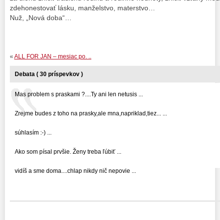
zdehonestovať lásku, manželstvo, materstvo…
Nuž, „Nová doba“…
«
ALL FOR JAN – mesiac po. ..
Debata ( 30 príspevkov )
Mas problem s praskami ?....Ty ani len netusis ...
Zrejme budes z toho na prasky,ale mna,napriklad,tiez... ...
súhlasím :-) ...
Ako som písal prvšie. Ženy treba ľúbiť ...
vidíš a sme doma....chlap nikdy nič nepovie ...