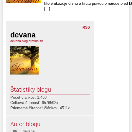
ktoré ukazuje drsnú a krutú pravdu o národe pred kt
[...]
RSS
devana
devana.blog.pravda.sk
Štatistiky blogu
Počet článkov: 1,458
Celková čítanosť: 6576592x
Priemerná čítanosť článkov: 4511x
Autor blogu
devana