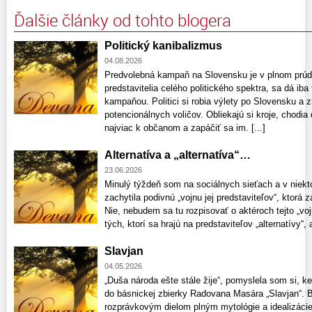
Ďalšie články od tohto blogera
Politický kanibalizmus
04.08.2026
Predvolebná kampaň na Slovensku je v plnom prúde
predstavitelia celého politického spektra, sa dá ib
kampaňou. Politici si robia výlety po Slovensku a 
potencionálnych voličov. Obliekajú si kroje, chodia 
najviac k občanom a zapáčiť sa im. [...]
Alternatíva a „alternatíva“…
23.06.2026
Minulý týždeň som na sociálnych sieťach a v niekt
zachytila podivnú „vojnu jej predstaviteľov“, ktorá z
Nie, nebudem sa tu rozpisovať o aktéroch tejto „voj
tých, ktorí sa hrajú na predstaviteľov „alternatívy“, a
Slavjan
04.05.2026
„Duša národa ešte stále žije“, pomyslela som si, k
do básnickej zbierky Radovana Masára „Slavjan“. Bá
rozprávkovým dielom plným mytológie a idealizácie 