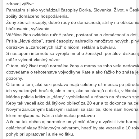
zdravej výžive.
Pamätám si ako vychádzali časopisy Dorka, Slovenka, Život, v Česku
zošity domáceho hospodárenia.
Ženy zberali recepty, dobré rady do domácnosti, strihy na oblečenie
háčkovanie, vyšívanie.
Väčšina žien ovládala ručné práce, postarať sa o domácnosť a deti
Prišla „Nová doba“, staré časopisy nahradilo množstvo nových, pln
obrázkov a „zaručených rád“ o ničom, reklám a bulváru.
S nástupom internetu sa vyrojilo mnoho ženských portálov, diskusných
môže vytvoriť vlastný názor.
O tom, aký život majú normálne ženy a mamy sa toho veľa nedozvi
dozvedáme o tehotenstve vojvodkyne Kate a ako ťažko ho znáša jej 
pozorný.
Čítame o tom, akú sexi postavu majú celebrity už mesiac po pôrod
ich vymakaných brušiek, ale o tom, ako sa starajú o dieťa, v článku 
Módna polícia kritizuje „dámy“ vyobliekané v róbach na rôznych sp
Keby tak vedeli ako dá štýlovo obliecť za 20 eur a to dokonca na ce
Novými zaručenými babskými radami sa stali tie, ktoré nám hovoria
kilom mejkapu na tvári a dokonalou postavou.
A čo sa tak občas aj normálne umyť milé dámy a vyčistiť tvár har
opláchnuť vlasy žihľavovým odvarom, hneď by ste vyzerali o 10 roko
pohyb pri upratovaní a nie vo fitku.