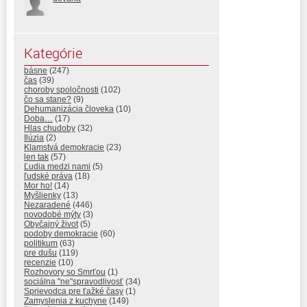
Kategórie
básne
(247)
čas
(39)
choroby spoločnosti
(102)
čo sa stane?
(9)
Dehumanizácia človeka
(10)
Doba…
(17)
Hlas chudoby
(32)
Ilúzia
(2)
Klamstvá demokracie
(23)
len tak
(57)
Ľudia medzi nami
(5)
ľudské práva
(18)
Mor ho!
(14)
Myšlienky
(13)
Nezaradené
(446)
novodobé mýty
(3)
Obyčajný život
(5)
podoby demokracie
(60)
politikum
(63)
pre dušu
(119)
recenzie
(10)
Rozhovory so Smrťou
(1)
sociálna "ne"spravodlivosť
(34)
Sprievodca pre ťažké časy
(1)
Zamyslenia z kuchyne
(149)