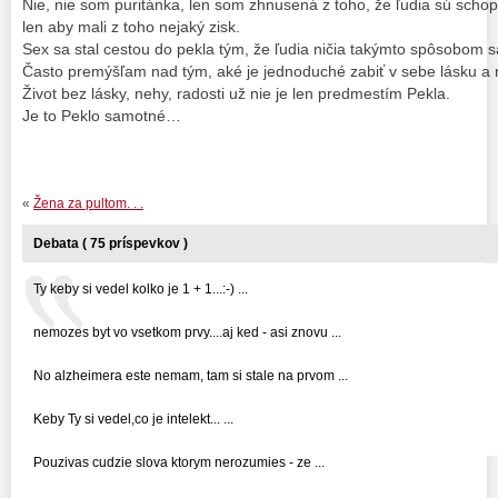
Nie, nie som puritánka, len som zhnusená z toho, že ľudia sú schopn
len aby mali z toho nejaký zisk.
Sex sa stal cestou do pekla tým, že ľudia ničia takýmto spôsobom 
Často premýšľam nad tým, aké je jednoduché zabiť v sebe lásku 
Život bez lásky, nehy, radosti už nie je len predmestím Pekla.
Je to Peklo samotné…
«
Žena za pultom. . .
Debata ( 75 príspevkov )
Ty keby si vedel kolko je 1 + 1...:-) ...
nemozes byt vo vsetkom prvy....aj ked - asi znovu ...
No alzheimera este nemam, tam si stale na prvom ...
Keby Ty si vedel,co je intelekt... ...
Pouzivas cudzie slova ktorym nerozumies - ze ...