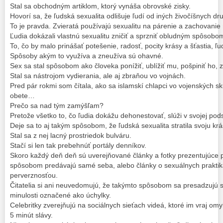
Stal sa obchodným artiklom, ktorý vynáša obrovské zisky.
Hovorí sa, že ľudská sexualita odlišuje ľudí od iných živočíšnych dr
To je pravda. Zvieratá používajú sexualitu na párenie a zachovanie
Ľudia dokázali vlastnú sexualitu zničiť a sprzniť obludným spôsobo
To, čo by malo prinášať potešenie, radosť, pocity krásy a šťastia, ľ
Spôsoby akým to využíva a zneužíva sú ohavné.
Sex sa stal spôsobom ako človeka ponížiť, ublížiť mu, pošpiniť ho, z
Stal sa nástrojom vydierania, ale aj zbraňou vo vojnách.
Pred pár rokmi som čítala, ako sa islamskí chlapci vo vojenských sk
obete…
Prečo sa nad tým zamýšľam?
Pretože všetko to, čo ľudia dokážu dehonestovať, slúži v svojej pods
Deje sa to aj takým spôsobom, že ľudská sexualita stratila svoju krás
Stal sa z nej lacný prostriedok bulváru.
Stačí si len tak prebehnúť portály denníkov.
Skoro každý deň deň sú uverejňované články a fotky prezentujúce p
spôsobom predávajú samé seba, alebo články o sexuálnych praktiká
perverznosťou.
Čitatelia si ani neuvedomujú, že takýmto spôsobom sa presadzujú se
minulosti označené ako úchylky.
Celebritky zverejňujú na sociálnych sieťach videá, ktoré im vraj omylo
5 minút slávy.