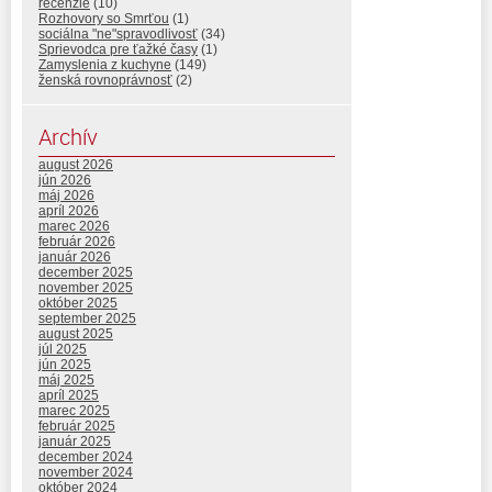
recenzie
(10)
Rozhovory so Smrťou
(1)
sociálna "ne"spravodlivosť
(34)
Sprievodca pre ťažké časy
(1)
Zamyslenia z kuchyne
(149)
ženská rovnoprávnosť
(2)
Archív
august 2026
jún 2026
máj 2026
apríl 2026
marec 2026
február 2026
január 2026
december 2025
november 2025
október 2025
september 2025
august 2025
júl 2025
jún 2025
máj 2025
apríl 2025
marec 2025
február 2025
január 2025
december 2024
november 2024
október 2024