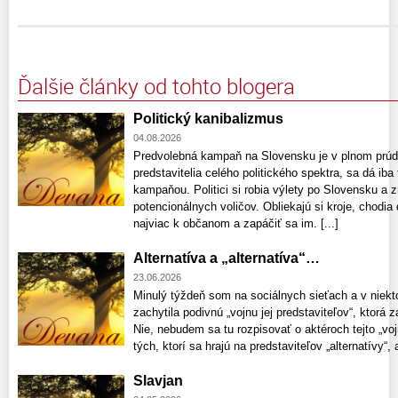
Ďalšie články od tohto blogera
Politický kanibalizmus
04.08.2026
Predvolebná kampaň na Slovensku je v plnom prúde
predstavitelia celého politického spektra, sa dá ib
kampaňou. Politici si robia výlety po Slovensku a 
potencionálnych voličov. Obliekajú si kroje, chodia 
najviac k občanom a zapáčiť sa im. [...]
Alternatíva a „alternatíva“…
23.06.2026
Minulý týždeň som na sociálnych sieťach a v niekt
zachytila podivnú „vojnu jej predstaviteľov“, ktorá z
Nie, nebudem sa tu rozpisovať o aktéroch tejto „voj
tých, ktorí sa hrajú na predstaviteľov „alternatívy“, a
Slavjan