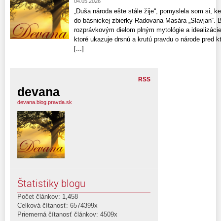
04.05.2026
„Duša národa ešte stále žije“, pomyslela som si, k
do básnickej zbierky Radovana Masára „Slavjan“. Bá
rozprávkovým dielom plným mytológie a idealizácie 
ktoré ukazuje drsnú a krutú pravdu o národe pred kt
[...]
RSS
devana
devana.blog.pravda.sk
Štatistiky blogu
Počet článkov: 1,458
Celková čítanosť: 6574399x
Priemerná čítanosť článkov: 4509x