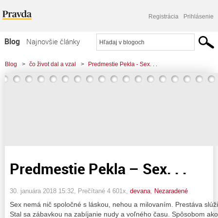
Registrácia
Prihlásenie
Blog
Najnovšie články
Najčítanejšie články
Blog
>
čo život dal a vzal
>
Predmestie Pekla - Sex. . .
Najkomentovanejšie články
Zoznam blogov
Komerčné blogy
Predmestie Pekla – Sex. . .
30. januára 2018 15:32
, Prečítané 4 601x,
devana
,
Nezaradené
Sex nemá nič spoločné s láskou, nehou a milovaním. Prestáva slúži
Stal sa zábavkou na zabíjanie nudy a voľného času. Spôsobom ako 