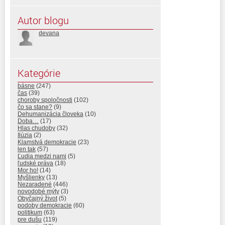
Autor blogu
devana
Kategórie
básne
(247)
čas
(39)
choroby spoločnosti
(102)
čo sa stane?
(9)
Dehumanizácia človeka
(10)
Doba…
(17)
Hlas chudoby
(32)
Ilúzia
(2)
Klamstvá demokracie
(23)
len tak
(57)
Ľudia medzi nami
(5)
ľudské práva
(18)
Mor ho!
(14)
Myšlienky
(13)
Nezaradené
(446)
novodobé mýty
(3)
Obyčajný život
(5)
podoby demokracie
(60)
politikum
(63)
pre dušu
(119)