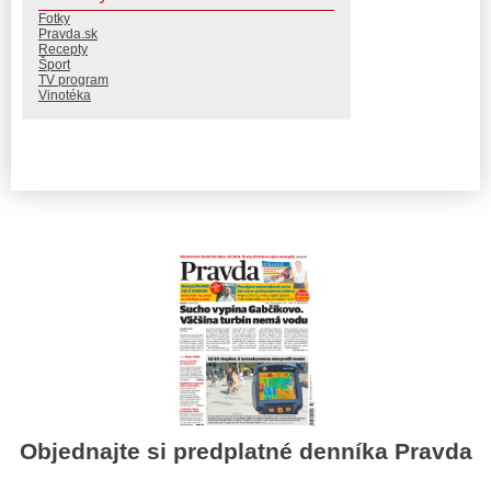
Fotky
Pravda.sk
Recepty
Šport
TV program
Vinotéka
Objednajte si predplatné denníka Pravda