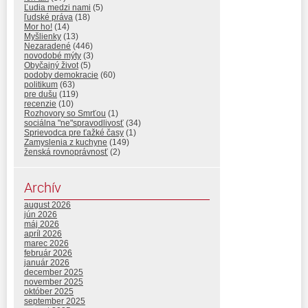
Ľudia medzi nami
(5)
ľudské práva
(18)
Mor ho!
(14)
Myšlienky
(13)
Nezaradené
(446)
novodobé mýty
(3)
Obyčajný život
(5)
podoby demokracie
(60)
politikum
(63)
pre dušu
(119)
recenzie
(10)
Rozhovory so Smrťou
(1)
sociálna "ne"spravodlivosť
(34)
Sprievodca pre ťažké časy
(1)
Zamyslenia z kuchyne
(149)
ženská rovnoprávnosť
(2)
Archív
august 2026
jún 2026
máj 2026
apríl 2026
marec 2026
február 2026
január 2026
december 2025
november 2025
október 2025
september 2025