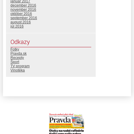
január 2017
december 2016
november 2016
október 2016
september 2016
august 2016
júl 2016
Odkazy
Fotky
Pravda.sk
Recepty
Šport
TV program
Vinotéka