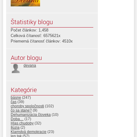
Štatistiky blogu
Počet článkov: 1,458
Celková čítanosť: 6575621x
Priemerná čítanosť článkov: 4510x
Autor blogu
devana
Kategórie
básne
(247)
čas
(39)
choroby spoločnosti
(102)
čo sa stane?
(9)
Dehumanizácia človeka
(10)
Doba…
(17)
Hlas chudoby
(32)
Ilúzia
(2)
Klamstvá demokracie
(23)
len tak
(57)