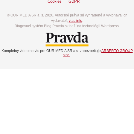
Cookies
GDPR
© OUR MEDIA SR a. s. 2026. Autorské práva sú vyhradené a vykonáva ich
vydavateľ,
viac info
.
Blogovací systém Blog.Pravda.sk beží na technológií Wordpress.
Kompletný video servis pre OUR MEDIA SR a.s. zabezpečuje
ARBERTO GROUP
s.r.o.
.