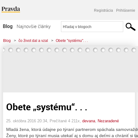
Registrácia
Prihlásenie
Blog
Najnovšie články
Najčítanejšie články
Blog
>
čo život dal a vzal
>
Obete "systému". . .
Najkomentovanejšie články
Zoznam blogov
Komerčné blogy
Obete „systému“. . .
25. októbra 2016 20:34
, Prečítané 4 211x,
devana
,
Nezaradené
Mladá žena, ktorá údajne po týraní partnerom spáchala samovraž
Ženy, ktoré po týraní musia utekať aj s domu aj deťmi a chrániť si ta