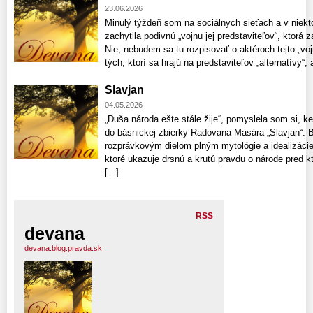
23.06.2026
Minulý týždeň som na sociálnych sieťach a v niekt
zachytila podivnú „vojnu jej predstaviteľov“, ktorá z
Nie, nebudem sa tu rozpisovať o aktéroch tejto „voj
tých, ktorí sa hrajú na predstaviteľov „alternatívy“, a
Slavjan
04.05.2026
„Duša národa ešte stále žije“, pomyslela som si, k
do básnickej zbierky Radovana Masára „Slavjan“. Bá
rozprávkovým dielom plným mytológie a idealizácie 
ktoré ukazuje drsnú a krutú pravdu o národe pred kt
[...]
RSS
devana
devana.blog.pravda.sk