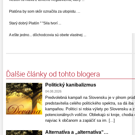
Platóna by som skôr označila za utopistu. ...
Starý dobrý Platón " "Sila tvorí ...
A ešte jedno... dôchodcovia sú obete vlastnej ...
Ďalšie články od tohto blogera
Politický kanibalizmus
04.08.2026
Predvolebná kampaň na Slovensku je v plnom prúde
predstavitelia celého politického spektra, sa dá ib
kampaňou. Politici si robia výlety po Slovensku a 
potencionálnych voličov. Obliekajú si kroje, chodia 
najviac k občanom a zapáčiť sa im. [...]
Alternatíva a „alternatíva“…