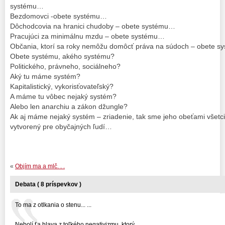
systému…
Bezdomovci -obete systému…
Dôchodcovia na hranici chudoby – obete systému…
Pracujúci za minimálnu mzdu – obete systému…
Občania, ktorí sa roky nemôžu domôcť práva na súdoch – obete 
Obete systému, akého systému?
Politického, právneho, sociálneho?
Aký tu máme systém?
Kapitalistický, vykorisťovateľský?
A máme tu vôbec nejaký systém?
Alebo len anarchiu a zákon džungle?
Ak aj máme nejaký systém – zriadenie, tak sme jeho obeťami všetci,
vytvorený pre obyčajných ľudí…
«
Objím ma a mlč. . .
Debata ( 8 príspevkov )
To ma z otlkania o stenu... ...
Nebolí ťa hlava z toľkého negativizmu, ktorý ...