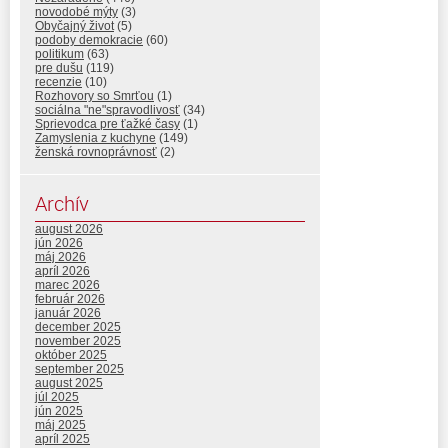
novodobé mýty
(3)
Obyčajný život
(5)
podoby demokracie
(60)
politikum
(63)
pre dušu
(119)
recenzie
(10)
Rozhovory so Smrťou
(1)
sociálna "ne"spravodlivosť
(34)
Sprievodca pre ťažké časy
(1)
Zamyslenia z kuchyne
(149)
ženská rovnoprávnosť
(2)
Archív
august 2026
jún 2026
máj 2026
apríl 2026
marec 2026
február 2026
január 2026
december 2025
november 2025
október 2025
september 2025
august 2025
júl 2025
jún 2025
máj 2025
apríl 2025