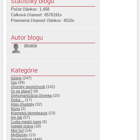
Štatistiky blogu
Počet článkov: 1,458
Celková čítanosť: 6576191x
Priemerná čítanosť článkov: 4510x
Autor blogu
devana
Kategórie
básne
(247)
čas
(39)
choroby spoločnosti
(102)
čo sa stane?
(9)
Dehumanizácia človeka
(10)
Doba…
(17)
Hlas chudoby
(32)
Ilúzia
(2)
Klamstvá demokracie
(23)
len tak
(57)
Ľudia medzi nami
(5)
ľudské práva
(18)
Mor ho!
(14)
Myšlienky
(13)
Nezaradené
(446)