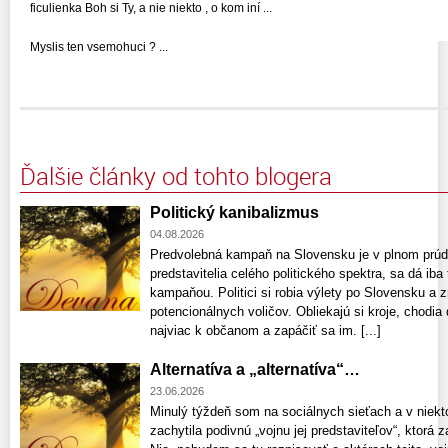
ficulienka Boh si Ty, a nie niekto , o kom iní ...
Myslis ten vsemohuci ? ...
Ďalšie články od tohto blogera
Politický kanibalizmus
04.08.2026
Predvolebná kampaň na Slovensku je v plnom prúde
predstavitelia celého politického spektra, sa dá ib
kampaňou. Politici si robia výlety po Slovensku a 
potencionálnych voličov. Obliekajú si kroje, chodia 
najviac k občanom a zapáčiť sa im. [...]
Alternatíva a „alternatíva“…
23.06.2026
Minulý týždeň som na sociálnych sieťach a v niekt
zachytila podivnú „vojnu jej predstaviteľov“, ktorá z