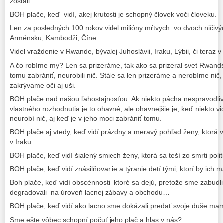
zostali…
BOH plače, keď vidí, akej krutosti je schopný človek voči človeku.
Len za posledných 100 rokov videl milióny mŕtvych vo dvoch ničivýc
Arménsku, Kambodži, Číne.
Videl vraždenie v Rwande, bývalej Juhoslávii, Iraku, Lýbii, či teraz v 
A čo robíme my? Len sa prizeráme, tak ako sa prizeral svet Rwandsk
tomu zabrániť, neurobili nič. Stále sa len prizeráme a nerobíme nič
zakrývame oči aj uši.
BOH plače nad našou ľahostajnosťou. Ak niekto pácha nespravodli
vlastného rozhodnutia je to ohavné, ale ohavnejšie je, keď niekto vi
neurobí nič, aj keď je v jeho moci zabrániť tomu.
BOH plače aj vtedy, keď vidí prázdny a meravý pohľad ženy, ktorá v
v Iraku..
BOH plače, keď vidí šialený smiech ženy, ktorá sa teší zo smrti po
BOH plače, keď vidí znásilňovanie a týranie detí tými, ktorí by ich
Boh plače, keď vidí obscénnosti, ktoré sa dejú, pretože sme zabudli
degradovali na úroveň lacnej zábavy a obchodu…
BOH plače, keď vidí ako lacno sme dokázali predať svoje duše 
Sme ešte vôbec schopní počuť jeho plač a hlas v nás?