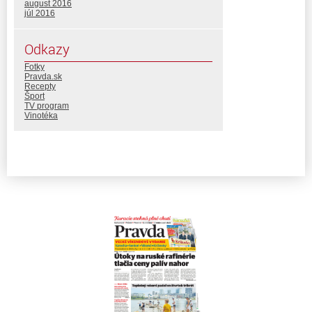
august 2016
júl 2016
Odkazy
Fotky
Pravda.sk
Recepty
Šport
TV program
Vinotéka