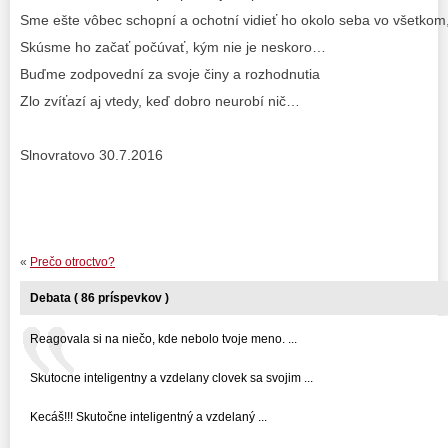
Sme ešte vôbec schopní a ochotní vidieť ho okolo seba vo všetkom
Skúsme ho začať počúvať, kým nie je neskoro…
Buďme zodpovední za svoje činy a rozhodnutia
Zlo zvíťazí aj vtedy, keď dobro neurobí nič…
Slnovratovo 30.7.2016
«
Prečo otroctvo?
Debata ( 86 príspevkov )
Reagovala si na niečo, kde nebolo tvoje meno. ...
Skutocne inteligentny a vzdelany clovek sa svojim ...
Kecáš!!! Skutočne inteligentný a vzdelaný ...