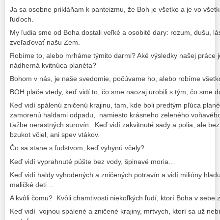
Ja sa osobne prikláňam k panteizmu, že Boh je všetko a je vo všetk
ľuďoch.
My ľudia sme od Boha dostali veľké a osobité dary: rozum, dušu, lá
zveľaďovať našu Zem.
Robíme to, alebo mrháme týmito darmi? Aké výsledky našej práce je 
nádherná kvitnúca planéta?
Bohom v nás, je naše svedomie, počúvame ho, alebo robíme všetko
BOH plače vtedy, keď vidí to, čo sme naozaj urobili s tým, čo sme d
Keď vidí spálenú zničenú krajinu, tam, kde boli predtým pľúca plan
zamorenú haldami odpadu, namiesto krásneho zeleného voňavého 
ťažbe nerastných surovín. Keď vidí zakvitnuté sady a polia, ale be
bzukot včiel, ani spev vtákov.
Čo sa stane s ľudstvom, keď vyhynú včely?
Keď vidí vyprahnuté púšte bez vody, špinavé moria…
Keď vidí haldy vyhodených a zničených potravín a vidí milióny hladu
maličké deti…
A kvôli čomu? Kvôli chamtivosti niekoľkých ľudí, ktorí Boha v sebe 
Keď vidí vojnou spálené a zničené krajiny, mŕtvych, ktorí sa už nebrá