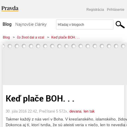
Registrácia
Prihlásenie
Blog
Najnovšie články
Najčítanejšie články
Blog
>
čo život dal a vzal
>
Keď plače BOH. . .
Najkomentovanejšie články
Zoznam blogov
Komerčné blogy
Keď plače BOH. . .
30. júla 2016 22:42
, Prečítané 5 572x,
devana
,
len tak
Takmer každý z nás verí v Boha. V kresťanského, islamského, žido
Dokonca aj tí, ktorí tvrdia, že sú ateisti veria v niečo, len to nevedia