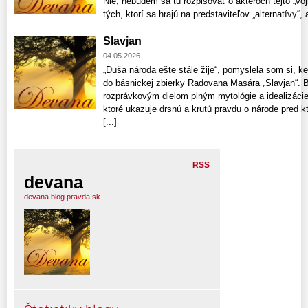
Nie, nebudem sa tu rozpisovať o aktéroch tejto „voj
tých, ktorí sa hrajú na predstaviteľov „alternatívy“, a
Slavjan
04.05.2026
„Duša národa ešte stále žije“, pomyslela som si, k
do básnickej zbierky Radovana Masára „Slavjan“. Bá
rozprávkovým dielom plným mytológie a idealizácie 
ktoré ukazuje drsnú a krutú pravdu o národe pred kt
[...]
RSS
devana
devana.blog.pravda.sk